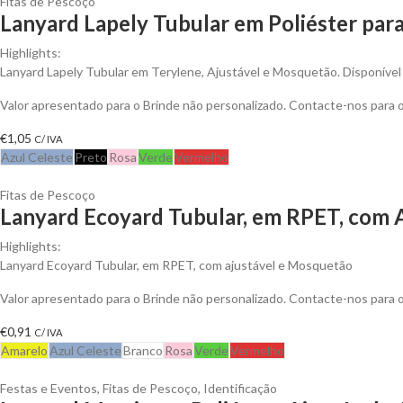
Fitas de Pescoço
Lanyard Lapely Tubular em Poliéster para
Highlights:
Lanyard Lapely Tubular em Terylene, Ajustável e Mosquetão. Disponível
Valor apresentado para o Brinde não personalizado. Contacte-nos para
€
1,05
C/ IVA
Azul Celeste
Preto
Rosa
Verde
Vermelho
Fitas de Pescoço
Lanyard Ecoyard Tubular, em RPET, com A
Highlights:
Lanyard Ecoyard Tubular, em RPET, com ajustável e Mosquetão
Valor apresentado para o Brinde não personalizado. Contacte-nos para
€
0,91
C/ IVA
Amarelo
Azul Celeste
Branco
Rosa
Verde
Vermelho
Festas e Eventos
,
Fitas de Pescoço
,
Identificação