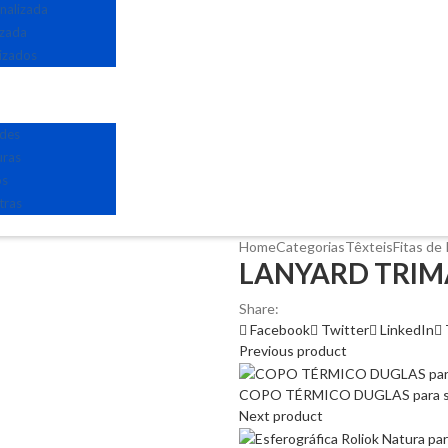
nalizada
izada
izados
edes
uras
os
tras
Home
Categorias
Têxteis
Fitas de
LANYARD TRIMAX
Share:
Facebook
Twitter
LinkedIn
Previous product
COPO TÉRMICO DUGLAS para ser
Next product