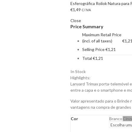
Esferográfica Roliok Natura para 
€
1,49
C/ IVA
Close
Price Summary
Maximum Retail Price
(incl. of all taxes)
€
1,2
Selling Price
€
1,21
Total
€
1,21
In Stock
Highlights:
Lanyard Trimax porta-telemóvel e
entre a capa e o smartphone e mo
Valor apresentado para o Brinde 
vantagens na compra de grandes
Cor
Branco
Cinz