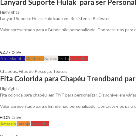
Lanyard Suporte Hulak para ser Persona
Highlights:
Lanyard Suporte Hulak Fabricado em Resistente Poliéster
Valor apresentado para o Brinde não personalizado. Contacte-nos para
€
2,77
C/ IVA
Azul Marinho
Mostarda
Natura
Preto
Vermelho
Chapéus
,
Fitas de Pescoço
,
Têxteis
Fita Colorida para Chapéu Trendband par
Highlights:
Fita colorida para chapéu, em TNT para personalizar. Disponível em vária
Valor apresentado para o Brinde não personalizado. Contacte-nos para
€
0,09
C/ IVA
Amarelo
Laranja
Vermelho