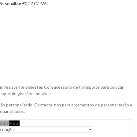
Personalizar
€
0,27
C/ IVA
1
m resistente poliéster. Com acessório de transporte para colocar
squetão giratório metálico.
não personalizado. Contacte-nos para orçamentos de personalização e
 quantidades.
ento
Preto