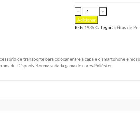
LANYARD
TRIMAX
Adicionar
para
REF:
1935
Categoria:
Fitas de Pe
Personalizar
quantity
cessório de transporte para colocar entre a capa e o smartphone e mosq
omado. Disponível numa variada gama de cores.Poliéster