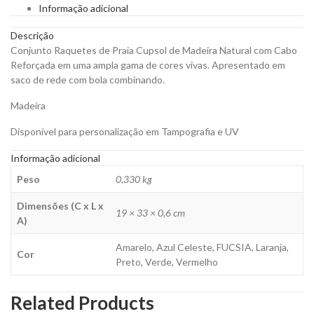
Informação adicional
para
Personalizar
Descrição
quantity
Conjunto Raquetes de Praia Cupsol de Madeira Natural com Cabo
Reforçada em uma ampla gama de cores vivas. Apresentado em
saco de rede com bola combinando.
Madeira
Disponível para personalização em Tampografia e UV
Informação adicional
Peso
0,330 kg
Dimensões (C x L x
19 × 33 × 0,6 cm
A)
Amarelo, Azul Celeste, FUCSIA, Laranja,
Cor
Preto, Verde, Vermelho
Related Products