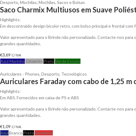
Desporto
,
Mochilas
,
Mochilas, Sacos e Bolsas
Saco Charmix Multiusos em Suave Poliés
Highlights:
Em descontraído design bicolor retro, com bolso principal e frontal com
Valor apresentado para o Brinde não personalizado. Contacte-nos para
grandes quantidades.
€
3,69
C/ IVA
Azul Marinho
Cinzento
Preto
Verde Escuro
Auriculares - Phones
,
Desporto
,
Tecnológicos
Auriculares Faraday com cabo de 1,25 m c
Highlights:
Em ABS. Fornecidos em caixa de PS e ABS
Valor apresentado para o Brinde não personalizado. Contacte-nos para
grandes quantidades.
€
1,09
C/ IVA
Azul
Branco
Preto
Vermelho