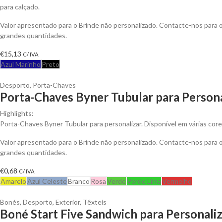
para calçado.
Valor apresentado para o Brinde não personalizado. Contacte-nos para
grandes quantidades.
€
15,13
C/ IVA
Azul Marinho
Preto
Desporto
,
Porta-Chaves
Porta-Chaves Byner Tubular para Persona
Highlights:
Porta-Chaves Byner Tubular para personalizar. Disponível em várias core
Valor apresentado para o Brinde não personalizado. Contacte-nos para
grandes quantidades.
€
0,68
C/ IVA
Amarelo
Azul Celeste
Branco
Rosa
Verde
Verde Lima
Vermelho
Bonés
,
Desporto
,
Exterior
,
Têxteis
Boné Start Five Sandwich para Personali