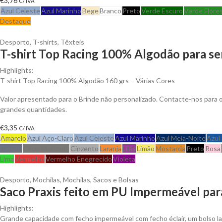
€
3,76
C/ IVA
Azul Celeste
Azul Marinho
Bege
Branco
Preto
Verde Escuro
Verde Flore
Destaque
Desporto
,
T-shirts
,
Têxteis
T-shirt Top Racing 100% Algodão para se
Highlights:
T-shirt Top Racing 100% Algodão 160 grs – Várias Cores
Valor apresentado para o Brinde não personalizado. Contacte-nos para
grandes quantidades.
€
3,35
C/ IVA
Amarelo
Azul Aço-Claro
Azul Celeste
Azul Marinho
Azul Meia-Noite
Azul
Carvão
Cinza Matizado
Cinzento
Laranja
Lilás
Limão
Mostarda
Preto
Rosa
Lima
Vermelho
Vermelho Enegrecido
Violeta
Desporto
,
Mochilas
,
Mochilas, Sacos e Bolsas
Saco Praxis feito em PU Impermeável par
Highlights:
Grande capacidade com fecho impermeável com fecho éclair, um bolso la