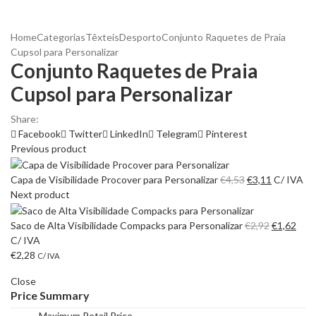
Home
Categorias
Têxteis
Desporto
Conjunto Raquetes de Praia
Cupsol para Personalizar
Conjunto Raquetes de Praia
Cupsol para Personalizar
Share:
Facebook
Twitter
LinkedIn
Telegram
Pinterest
Previous product
O
O
Capa de Visibilidade Procover para Personalizar
€
4,53
€
3,11
C/ IVA
preço
preço
Next product
original
atual
era:
é:
O
O
Saco de Alta Visibilidade Compacks para Personalizar
€
2,92
€
1,62
€4,53.
€3,11.
preço
preç
C/ IVA
original
atua
€
2,28
C/ IVA
era:
é:
Close
€2,92.
€1,6
Price Summary
Maximum Retail Price