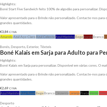
Highlights:
Boné Start Five Sandwich feito 100% de algodão para personalizar. Dispo
Valor apresentado para o Brinde não personalizado. Contacte-nos para
grandes quantidades.
€
3,84
C/ IVA
Amarelo
Azul Aço-Claro
Azul Celeste
Azul Marinho
Bege
Bordô
Branco
C
Bonés
,
Desporto
,
Exterior
,
Têxteis
Boné Kalais em Sarja para Adulto para Pe
Highlights:
Boné Kalais em Sarja para personalizar. Disponível em várias cores. O ma
Valor apresentado para o Brinde não personalizado. Contacte-nos para
grandes quantidades.
€
2,69
C/ IVA
Azul Marinho
Azul Royal
Bege
Branco
Cinzento
Laranja
Preto
Verde
Verm
Desporto