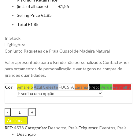
(incl. of all taxes)
€
1,85
Selling Price
€
1,85
Total
€
1,85
In Stock
Highlights:
Conjunto Raquetes de Praia Cupsol de Madeira Natural
Valor apresentado para o Brinde não personalizado. Contacte-nos
para orçamentos de personalização e vantagens na compra de
grandes quantidades.
Cor
Amarelo
Azul Celeste
FUCSIA
Laranja
Preto
Verde
Vermelho
Conjunto
Raquetes
Adicionar
de
REF:
4578
Categorias:
Desporto
,
Praia
Etiquetas:
Eventos
,
Praia
Praia
Descrição
Cupsol