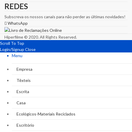
REDES
Subscreva os nossos canais para não perder as últimas novidades!
WhatsApp
Hiperfilme © 2020. All Rights Reserved.
Scroll To Top
Login/Signup
Close
Menu
Empresa
Têxteis
Escrita
Casa
Ecológicos-Materiais Reciclados
Escritório