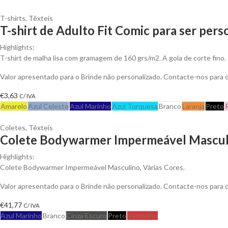
T-shirts
,
Têxteis
T-shirt de Adulto Fit Comic para ser pers
Highlights:
T-shirt de malha lisa com gramagem de 160 grs/m2. A gola de corte fino.
Valor apresentado para o Brinde não personalizado. Contacte-nos para
€
3,63
C/ IVA
Amarelo
Azul Celeste
Azul Marinho
Azul Turquesa
Branco
Laranja
Preto
Coletes
,
Têxteis
Colete Bodywarmer Impermeável Masculi
Highlights:
Colete Bodywarmer Impermeável Masculino, Várias Cores.
Valor apresentado para o Brinde não personalizado. Contacte-nos para
€
41,77
C/ IVA
Azul Marinho
Branco
Cinza Escuro
Preto
Vermelho