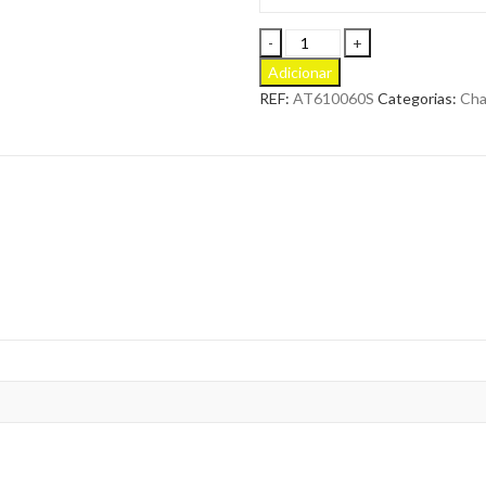
Chapéu
Globe
Adicionar
Trotter-
REF:
AT610060S
Categorias:
Cha
S
para
Personalizar
quantity