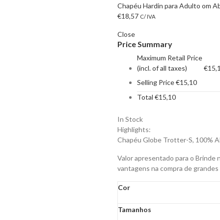
Chapéu Hardin para Adulto om Aba
€
18,57
C/ IVA
Close
Price Summary
Maximum Retail Price
(incl. of all taxes)
€
15,
Selling Price
€
15,10
Total
€
15,10
In Stock
Highlights:
Chapéu Globe Trotter-S, 100% A
Valor apresentado para o Brinde 
vantagens na compra de grandes
Cor
Tamanhos