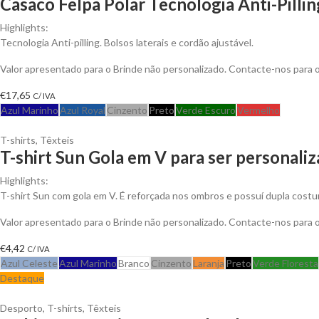
Casaco Felpa Polar Tecnologia Anti-Pillin
Highlights:
Tecnologia Anti-pilling. Bolsos laterais e cordão ajustável.
Valor apresentado para o Brinde não personalizado. Contacte-nos para
€
17,65
C/ IVA
Azul Marinho
Azul Royal
Cinzento
Preto
Verde Escuro
Vermelho
T-shirts
,
Têxteis
T-shirt Sun Gola em V para ser personali
Highlights:
T-shirt Sun com gola em V. É reforçada nos ombros e possuí dupla costu
Valor apresentado para o Brinde não personalizado. Contacte-nos para
€
4,42
C/ IVA
Azul Celeste
Azul Marinho
Branco
Cinzento
Laranja
Preto
Verde Floresta
Destaque
Desporto
,
T-shirts
,
Têxteis