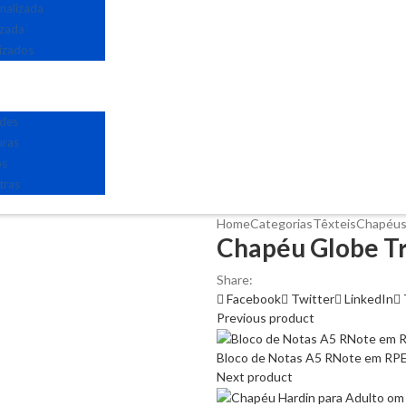
nalizada
izada
izados
edes
uras
os
tras
Home
Categorias
Têxteis
Chapéu
Chapéu Globe Tr
Share:
Facebook
Twitter
LinkedIn
Previous product
Bloco de Notas A5 RNote em RPE
Next product