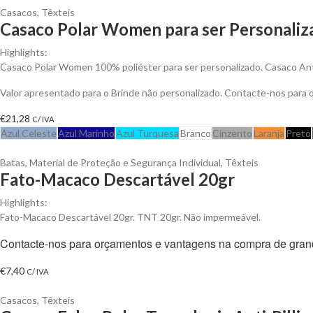
Casacos
,
Têxteis
Casaco Polar Women para ser Personaliz
Highlights:
Casaco Polar Women 100% poliéster para ser personalizado. Casaco Anti-
Valor apresentado para o Brinde não personalizado. Contacte-nos para
€
21,28
C/ IVA
Azul Celeste
Azul Marinho
Azul Turquesa
Branco
Cinzento
Laranja
Preto
Batas
,
Material de Proteção e Segurança Individual
,
Têxteis
Fato-Macaco Descartável 20gr
Highlights:
Fato-Macaco Descartável 20gr. TNT 20gr. Não impermeável.
Contacte-nos para orçamentos e vantagens na compra de gran
€
7,40
C/ IVA
Casacos
,
Têxteis