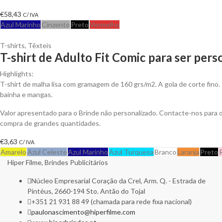
€
58,43
C/ IVA
Azul Marinho
Cinzento
Preto
Vermelho
T-shirts
,
Têxteis
T-shirt de Adulto Fit Comic para ser pers
Highlights:
T-shirt de malha lisa com gramagem de 160 grs/m2. A gola de corte fino.
bainha e mangas.
Valor apresentado para o Brinde não personalizado. Contacte-nos para
compra de grandes quantidades.
€
3,63
C/ IVA
Amarelo
Azul Celeste
Azul Marinho
Azul Turquesa
Branco
Laranja
Preto
Hiper Filme, Brindes Publicitários
Núcleo Empresarial Coração da Crel, Arm. Q. - Estrada de
Pintéus, 2660-194 Sto. Antão do Tojal
+351 21 931 88 49 (chamada para rede fixa nacional)
paulonascimento@hiperfilme.com