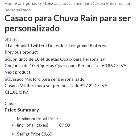
Home
Categorias
Têxteis
Casacos
Casaco para Chuva Rain para ser
personalizado
Casaco para Chuva Rain para ser
personalizado
Share:
Facebook
Twitter
LinkedIn
Telegram
Pinterest
Previous product
Conjunto de 10 etiquetas Qualix para Personalizar
€
0,86
C/ IVA
Next product
Casaco Mildford para ser personalizado
€
17,22
C/ IVA
€
11,81
C/ IVA
Close
Price Summary
Maximum Retail Price
(incl. of all taxes)
€
9,60
Selling Price
€
9,60