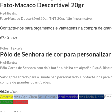
Fato-Macaco Descartável 20gr
Highlights:
Fato-Macaco Descartável 20gr. TNT 20gr. Não impermeável.
Contacte-nos para orçamentos e vantagens na compra de gran
€
7,40
C/ IVA
Pólos
,
Têxteis
Pólo de Senhora de cor para personalizar
Highlights:
Pólo Cores de Senhora com dois botões. Malha em algodão Piqué. Ribe 
Valor apresentado para o Brinde não personalizado. Contacte-nos para
compra de grandes quantidades.
€
6,26
C/ IVA
Amarelo
Azul Aço-Claro
Azul Celeste
Azul Marinho
Azul Meia-Noite
Bran
Floresta
Vermelho