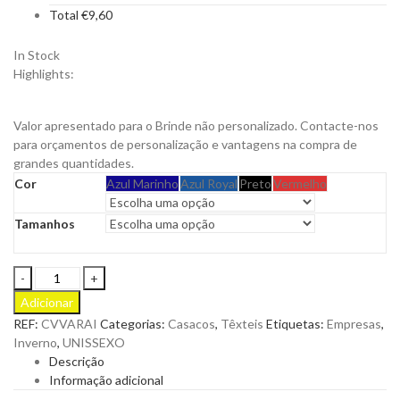
Total
€
9,60
In Stock
Highlights:
Casaco de chuva Rain Leve e Dobrável
Valor apresentado para o Brinde não personalizado. Contacte-nos
para orçamentos de personalização e vantagens na compra de
grandes quantidades.
Cor
Azul Marinho
Azul Royal
Preto
Vermelho
Tamanhos
Casaco
para
Adicionar
Chuva
REF:
CVVARAI
Categorias:
Casacos
,
Têxteis
Etiquetas:
Empresas
,
Rain
Inverno
,
UNISSEXO
para
Descrição
ser
Informação adicional
personalizado