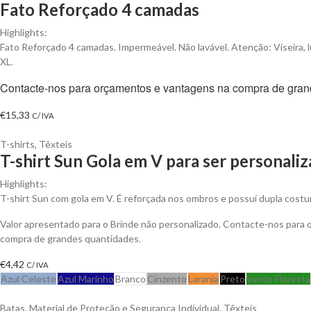
Fato Reforçado 4 camadas
Highlights:
Fato Reforçado 4 camadas. Impermeável. Não lavável. Atenção: Viseira, l
XL.
Contacte-nos para orçamentos e vantagens na compra de gran
€
15,33
C/ IVA
T-shirts
,
Têxteis
T-shirt Sun Gola em V para ser personali
Highlights:
T-shirt Sun com gola em V. É reforçada nos ombros e possuí dupla costu
Valor apresentado para o Brinde não personalizado. Contacte-nos para
compra de grandes quantidades.
€
4,42
C/ IVA
Azul Celeste
Azul Marinho
Branco
Cinzento
Laranja
Preto
Verde Floresta
Batas
,
Material de Proteção e Segurança Individual
,
Têxteis