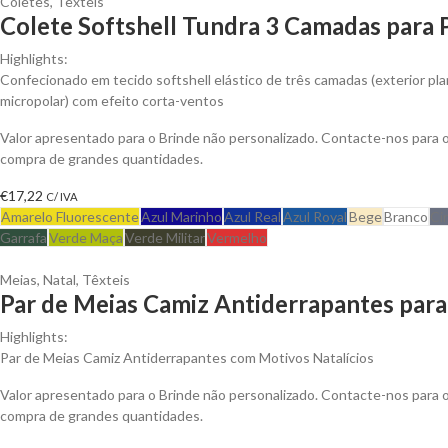
Coletes
,
Têxteis
Colete Softshell Tundra 3 Camadas para 
Highlights:
Confecionado em tecido softshell elástico de três camadas (exterior plan
micropolar) com efeito corta-ventos
Valor apresentado para o Brinde não personalizado. Contacte-nos para
compra de grandes quantidades.
€
17,22
C/ IVA
Amarelo Fluorescente
Azul Marinho
Azul Real
Azul Royal
Bege
Branco
Ci
Garrafa
Verde Maça
Verde Militar
Vermelho
Meias
,
Natal
,
Têxteis
Par de Meias Camiz Antiderrapantes para
Highlights:
Par de Meias Camiz Antiderrapantes com Motivos Natalícios
Valor apresentado para o Brinde não personalizado. Contacte-nos para
compra de grandes quantidades.