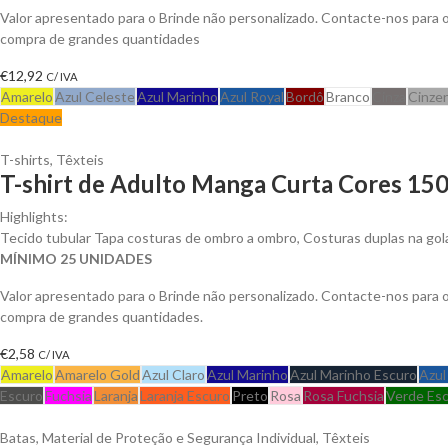
Valor apresentado para o Brinde não personalizado. Contacte-nos para
compra de grandes quantidades
€
12,92
C/ IVA
Amarelo
Azul Celeste
Azul Marinho
Azul Royal
Bordô
Branco
Cinza
Cinze
Destaque
T-shirts
,
Têxteis
T-shirt de Adulto Manga Curta Cores 150
Highlights:
Tecido tubular Tapa costuras de ombro a ombro, Costuras duplas na go
MÍNIMO 25 UNIDADES
Valor apresentado para o Brinde não personalizado. Contacte-nos para
compra de grandes quantidades.
€
2,58
C/ IVA
Amarelo
Amarelo Gold
Azul Claro
Azul Marinho
Azul Marinho Escuro
Azul
Escuro
Fuchsia
Laranja
Laranja Escuro
Preto
Rosa
Rosa Fuchsia
Verde Es
Batas
,
Material de Proteção e Segurança Individual
,
Têxteis