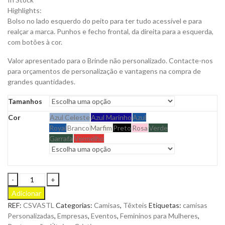
Highlights:
Bolso no lado esquerdo do peito para ter tudo acessível e para
realçar a marca. Punhos e fecho frontal, da direita para a esquerda,
com botões à cor.
Valor apresentado para o Brinde não personalizado. Contacte-nos
para orçamentos de personalização e vantagens na compra de
grandes quantidades.
Tamanhos
Cor
Azul Celeste
Azul Marinho
Azul
Royal
Branco
Marfim
Preto
Rosa
Verde
Garrafa
Vermelho
Camisa
Star
Adicionar
de
REF:
CSVASTL
Categorias:
Camisas
,
Têxteis
Etiquetas:
camisas
Manga
Personalizadas
,
Empresas
,
Eventos
,
Femininos para Mulheres
,
Comprida