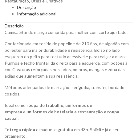
Restauração
,
Úteis e Criativos
para
Descrição
Mulher
Informação adicional
com
Corte
Descrição
Ajustado
Camisa Star de manga comprida para mulher com corte ajustado.
para
Personalizar
Confecionada em tecido de popeline de 210 fios, de algodão com
quantity
poliéster para maior durabilidade e resistência. Bolso no lado
esquerdo do peito para ter tudo acessível e para realçar a marca.
Punhos e fecho frontal, da direita para a esquerda, com botões à
cor. Costuras reforçadas nos lados, ombros, mangas e zona das
axilas que aumentam a sua resistência.
Métodos adequados de marcação: serigrafia, transfer, bordados,
cosidos.
Ideal como
roupa de trabalho
,
uniformes de
empresa
e
uniformes de hotelaria e restauração e roupa
casual.
E
ntrega rápida
e maquete gratuita em 48h. Solicite já o seu
orçamento.