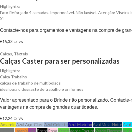
Highlights:
Fato Reforçado 4 camadas. Impermeável. Não lavável. Atenção: Viseira, l
XL.
Contacte-nos para orçamentos e vantagens na compra de gran
€
15,33
C/ IVA
Calças
,
Têxteis
Calças Caster para ser personalizadas
Highlights:
Calça Trabalho
calças de trabalho de multibolsos,
ideal para o desgaste de trabalho e uniformes
Valor apresentado para o Brinde não personalizado. Contacte
vantagens na compra de grandes quantidades.
€
12,24
C/ IVA
Amarelo
Azul Aço-Claro
Azul Celeste
Azul Marinho
Azul Meia-Noite
Azul
Ardósia
Laranja
Lilás
Preto
Rosa
Verde
Verde Escuro
Verde Floresta
Verd