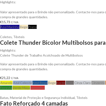
Highlights:
Colete Safish multi-bolsos em Sarja de Algodão, Fecho em Nylon
Valor apresentado para o Brinde não personalizado. Contacte-nos para
compra de grandes quantidades.
€
15,73
C/ IVA
Azul Marinho
Bege
Preto
Coletes
,
Têxteis
Colete Thunder Bicolor Multibolsos para
Highlights:
Colete Thunder de Trabalho Acolchoado de Multibolsos
Valor apresentado para o Brinde não personalizado. Contacte-nos para
compra de grandes quantidades.
€
21,22
C/ IVA
Amarelo
Azul Celeste
Azul Royal
Bege
Bordô
Cinza
Cinza Claro
Cinzento
Floresta
Verde Maça
Vermelho
Batas
,
Material de Proteção e Segurança Individual
,
Têxteis
Fato Reforçado 4 camadas