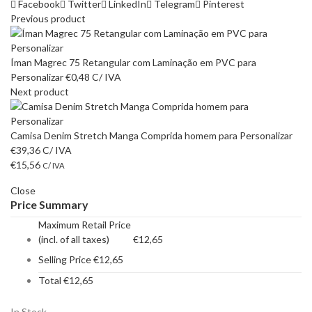
Facebook
Twitter
LinkedIn
Telegram
Pinterest
Previous product
Íman Magrec 75 Retangular com Laminação em PVC para
Personalizar
€
0,48
C/ IVA
Next product
Camisa Denim Stretch Manga Comprida homem para Personalizar
€
39,36
C/ IVA
€
15,56
C/ IVA
Close
Price Summary
Maximum Retail Price
(incl. of all taxes)
€
12,65
Selling Price
€
12,65
Total
€
12,65
In Stock