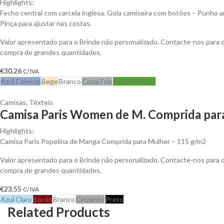
Highlights:
Fecho central com carcela inglesa. Gola camiseira com botões – Punho 
Pinça para ajustar nas costas.
Valor apresentado para o Brinde não personalizado. Contacte-nos para
compra de grandes quantidades.
€
30,26
C/ IVA
Azul Celeste
Bege
Branco
Cinza Frio
Verde Pastos
Camisas
,
Têxteis
Camisa Paris Women de M. Comprida para
Highlights:
Camisa Paris Popelina de Manga Comprida para Mulher – 115 g/m2
Valor apresentado para o Brinde não personalizado. Contacte-nos para
compra de grandes quantidades.
€
23,55
C/ IVA
Azul Claro
Bordô
Branco
Cinzento
Preto
Related Products