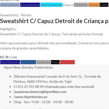
Azul Celeste
Azul Marinho
Azul Turquesa
Branco
Cinzento
Laranja
Preto
Sweatshirts
,
Têxteis
Sweatshirt C/ Capuz Detroit de Criança p
Highlights:
Sweatshirt C/ Capuz Detroit de Criança. Tem ainda um bolso frontal.
Valor apresentado para o Brinde não personalizado. Contacte-nos para
compra de grandes quantidades.
€
9,78
C/ IVA
Azul Marinho
Azul Royal
Cinzento
Preto
Vermelho
Hiper Filme, Brindes Publicitários
Núcleo Empresarial Coração da Crel, Arm. Q. - Estrada de
Pintéus, 2660-194 Sto. Antão do Tojal
+351 21 931 88 49 (chamada para rede fixa nacional)
paulonascimento@hiperfilme.com
www.hiperbrindes.pt
Seg - Sex / 9:00 - 13:00 - 14:00 - 18:00