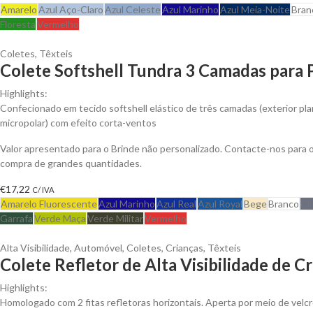
Amarelo
Azul Aço-Claro
Azul Celeste
Azul Marinho
Azul Meia-Noite
Bran
Floresta
Vermelho
Coletes
,
Têxteis
Colete Softshell Tundra 3 Camadas para 
Highlights:
Confecionado em tecido softshell elástico de três camadas (exterior plan
micropolar) com efeito corta-ventos
Valor apresentado para o Brinde não personalizado. Contacte-nos para
compra de grandes quantidades.
€
17,22
C/ IVA
Amarelo Fluorescente
Azul Marinho
Azul Real
Azul Royal
Bege
Branco
Ci
Garrafa
Verde Maça
Verde Militar
Vermelho
Alta Visibilidade
,
Automóvel
,
Coletes
,
Crianças
,
Têxteis
Colete Refletor de Alta Visibilidade de C
Highlights:
Homologado com 2 fitas refletoras horizontais. Aperta por meio de velcr