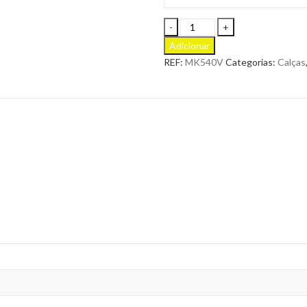
Calção
Unissexo
Adicionar
Fraser
REF:
MK540V
Categorias:
Calças
para
Personalizar
quantity