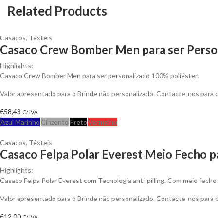
Related Products
Casacos
,
Têxteis
Casaco Crew Bomber Men para ser Perso
Highlights:
Casaco Crew Bomber Men para ser personalizado 100% poliéster.
Valor apresentado para o Brinde não personalizado. Contacte-nos para
€
58,43
C/ IVA
Azul Marinho
Cinzento
Preto
Vermelho
Casacos
,
Têxteis
Casaco Felpa Polar Everest Meio Fecho p
Highlights:
Casaco Felpa Polar Everest com Tecnologia anti-pilling. Com meio fecho 
Valor apresentado para o Brinde não personalizado. Contacte-nos para
€
12,00
C/ IVA