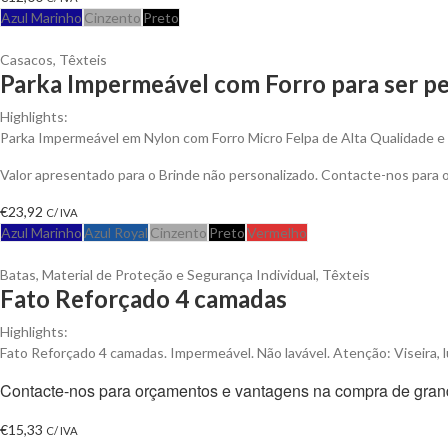
Azul Marinho
Cinzento
Preto
Casacos
,
Têxteis
Parka Impermeável com Forro para ser pe
Highlights:
Parka Impermeável em Nylon com Forro Micro Felpa de Alta Qualidade e An
Valor apresentado para o Brinde não personalizado. Contacte-nos para
€
23,92
C/ IVA
Azul Marinho
Azul Royal
Cinzento
Preto
Vermelho
Batas
,
Material de Proteção e Segurança Individual
,
Têxteis
Fato Reforçado 4 camadas
Highlights:
Fato Reforçado 4 camadas. Impermeável. Não lavável. Atenção: Viseira, l
Contacte-nos para orçamentos e vantagens na compra de gran
€
15,33
C/ IVA