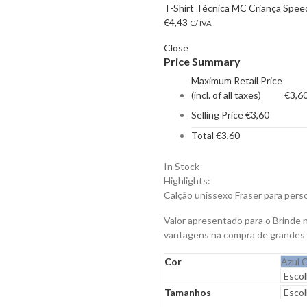
T-Shirt Técnica MC Criança Speed
€
4,43
C/ IVA
Close
Price Summary
Maximum Retail Price
(incl. of all taxes)
€
3,6
Selling Price
€
3,60
Total
€
3,60
In Stock
Highlights:
Calção unissexo Fraser para perso
Valor apresentado para o Brinde 
vantagens na compra de grandes
Cor
Azul 
Tamanhos