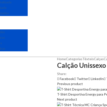
nalizada
izada
izados
edes
uras
os
tras
Home
Categorias
Têxteis
Calças
Ca
Calção Unissexo 
Share:
Facebook
Twitter
LinkedIn
Previous product
T-Shirt Desportiva Energy para P
Next product