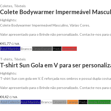
Coletes
,
Têxteis
Colete Bodywarmer Impermeável Masculi
Highlights:
Colete Bodywarmer Impermeável Masculino, Várias Cores.
Valor apresentado para o Brinde não personalizado. Contacte-nos para
€
41,77
C/ IVA
Azul Marinho
Branco
Cinza Escuro
Preto
Vermelho
T-shirts
,
Têxteis
T-shirt Sun Gola em V para ser personali
Highlights:
T-shirt Sun com gola em V. É reforçada nos ombros e possuí dupla costu
Valor apresentado para o Brinde não personalizado. Contacte-nos para
€
4,42
C/ IVA
Azul Celeste
Azul Marinho
Branco
Cinzento
Laranja
Preto
Verde Floresta