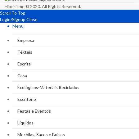
Hiperfilme © 2020. All Rights Reserved.
Scroll To Top
Login/Signup
Close
Menu
Empresa
Têxteis
Escrita
Casa
Ecológicos-Materiais Reciclados
Escritório
Festas e Eventos
Líquidos
Mochilas, Sacos e Bolsas