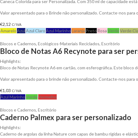
Caneca Colorida para ser Personalizada. Com 350 ml de capacidade está 
Valor apresentado para o Brinde não personalizado. Contacte-nos para
€
2,12
C/ IVA
Amarelo
Azul
Azul Claro
Azul Marinho
Laranja
Preto
Rosa
Verde
Verde Cl
Blocos e Cadernos
,
Ecológicos-Materiais Reciclados
,
Escritório
Bloco de Notas A6 Recynote para ser per
Highlights:
Bloco de Notas Recynote A6 em cartão, com esferográfica. Este bloco d
Valor apresentado para o brinde não personalizado. Contacte-nos para
€
1,03
C/ IVA
Azul Marinho
Verde
Vermelho
Blocos e Cadernos
,
Escritório
Caderno Palmex para ser personalizado
Highlights:
Caderno de argolas da linha Nature com capas de bambu rígidas e elástico