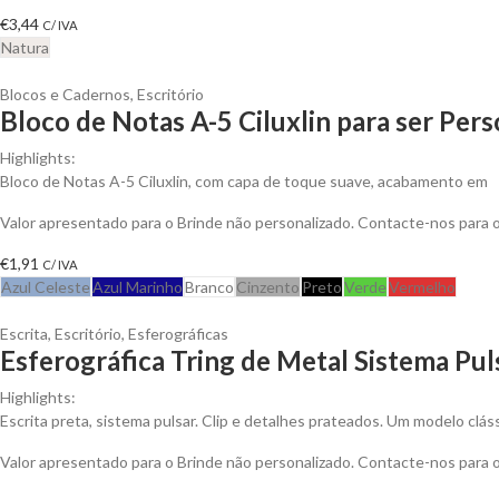
€
3,44
C/ IVA
Natura
Blocos e Cadernos
,
Escritório
Bloco de Notas A-5 Ciluxlin para ser Per
Highlights:
Bloco de Notas A-5 Ciluxlin, com capa de toque suave, acabamento em
Valor apresentado para o Brinde não personalizado. Contacte-nos para
€
1,91
C/ IVA
Azul Celeste
Azul Marinho
Branco
Cinzento
Preto
Verde
Vermelho
Escrita
,
Escritório
,
Esferográficas
Esferográfica Tring de Metal Sistema Pul
Highlights:
Escrita preta, sistema pulsar. Clip e detalhes prateados. Um modelo clá
Valor apresentado para o Brinde não personalizado. Contacte-nos para