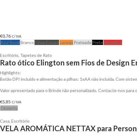
€
0,76
C/ IVA
Azul Royal
Branco
Cinza Escuro
Laranja
Prateado
Preto
Vermelho
Escritório
,
Tapetes de Rato
Rato ótico Elington sem Fios de Design 
Highlights:
Botão DPI incluído e alimentação a pilhas: 1xAA não incluída. Com sistem
Valor apresentado para o Brinde não personalizado. Contacte-nos para
€
5,85
C/ IVA
Cinzento
Casa
,
Escritório
VELA AROMÁTICA NETTAX para Persona