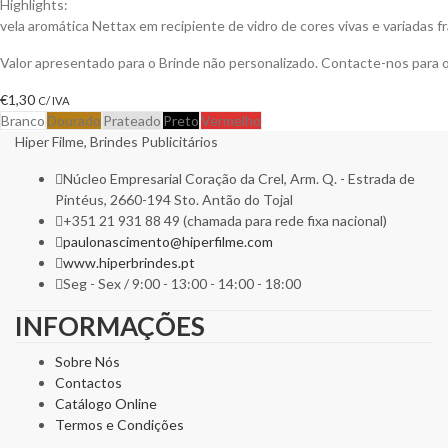
Highlights:
vela aromática Nettax em recipiente de vidro de cores vivas e variadas f
Valor apresentado para o Brinde não personalizado. Contacte-nos para
€
1,30
C/ IVA
Branco
Dourado
Prateado
Preto
Vermelho
Hiper Filme, Brindes Publicitários
Núcleo Empresarial Coração da Crel, Arm. Q. - Estrada de
Pintéus, 2660-194 Sto. Antão do Tojal
+351 21 931 88 49 (chamada para rede fixa nacional)
paulonascimento@hiperfilme.com
www.hiperbrindes.pt
Seg - Sex / 9:00 - 13:00 - 14:00 - 18:00
INFORMAÇÕES
Sobre Nós
Contactos
Catálogo Online
Termos e Condições