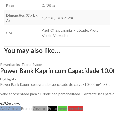
Peso
0,128 kg
Dimensões (C x L x
6,7 × 10,2 × 0,95 cm
A)
Azul, Cinza, Laranja, Prateado, Preto,
Cor
Verde, Vermelho
You may also like…
Powerbanks
,
Tecnológicos
Power Bank Kaprin com Capacidade 10.00
Highlights:
Power Bank Kaprin com grande capacidade de carga -10.000 mAh-. Com s
Valor apresentado para o Brinde não personalizado. Contacte-nos para
€
19,56
C/ IVA
Azul Celeste
Branco
Cinzento
Preto
Verde
Vermelho