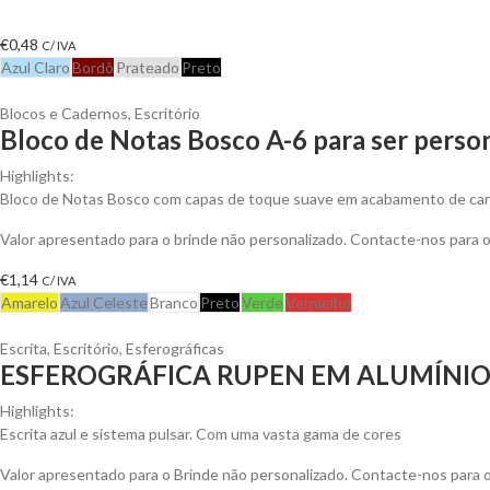
€
0,48
C/ IVA
Azul Claro
Bordô
Prateado
Preto
Blocos e Cadernos
,
Escritório
Bloco de Notas Bosco A-6 para ser perso
Highlights:
Bloco de Notas Bosco com capas de toque suave em acabamento de cart
Valor apresentado para o brinde não personalizado. Contacte-nos para
€
1,14
C/ IVA
Amarelo
Azul Celeste
Branco
Preto
Verde
Vermelho
Escrita
,
Escritório
,
Esferográficas
ESFEROGRÁFICA RUPEN EM ALUMÍNI
Highlights:
Escrita azul e sistema pulsar. Com uma vasta gama de cores
Valor apresentado para o Brinde não personalizado. Contacte-nos para