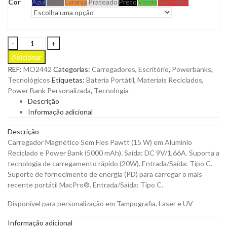
Cor
Azul
Cinza
Laranja
Prateado
Preto
Verde
Vermelho
Carregador
Magnético
Adicionar
Sem
REF:
MO2442
Categorias:
Carregadores
,
Escritório
,
Powerbanks
,
Fios
Tecnológicos
Etiquetas:
Bateria Portátil
,
Materiais Reciclados
,
Pawtt
Power Bank Personalizada
,
Tecnologia
(15
Descrição
W)
Informação adicional
em
Alumínio
Descrição
Reciclado
Carregador Magnético Sem Fios Pawtt (15 W) em Alumínio
e
Reciclado e Power Bank (5000 mAh). Saída: DC 9V/1,66A. Suporta a
Power
tecnologia de carregamento rápido (20W). Entrada/Saída: Tipo C.
Bank
Suporte de fornecimento de energia (PD) para carregar o mais
5000
recente portátil MacPro®. Entrada/Saída: Tipo C.
mAh
para
Disponível para personalização em Tampografia, Laser e UV
Personalizar
quantity
Informação adicional