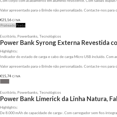
Com corpo com acabamento em alumínio resistente. Com saídas duplas
Valor apresentado para o Brinde não personalizado. Contacte-nos para
€
21,16
C/ IVA
Prateado
Preto
Escritório
,
Powerbanks
,
Tecnológicos
Power Bank Syrong Externa Revestida co
Highlights:
Indicador do estado de carga e cabo de carga Micro USB incluído. Com a
Valor apresentado para o Brinde não personalizado. Contacte-nos para
€
15,74
C/ IVA
Cinza
Escritório
,
Powerbanks
,
Tecnológicos
Power Bank Limerick da Linha Natura, Fa
Highlights:
De 8.000 mAh de capacidade de carga-. Com carregador sem fios integr