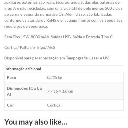
para
auxiliares externas são reais, incorporando todas elas baterias de
Personalizar
grau A e não recicladas, com uma vida útil de pelo menos 500 ciclos
quantity
de carga e segundo normativa CE. Além disso, são fabricadas
conforme os standards RoHS e em cumprimento com os seguintes
requisitos de segurança:
Sem Fios 15W. 8000 mAh. Saídas USB. Saída e Entrada Tipo C
Cortiça/ Palha de Trigo/ ABS
Disponível para personalização em Tampografia, Laser e UV
Informação adicional
Peso
0,225 kg
Dimensões (C x L x
7 × 15 × 1,8 cm
A)
Cor
Cortiça
You may also like…