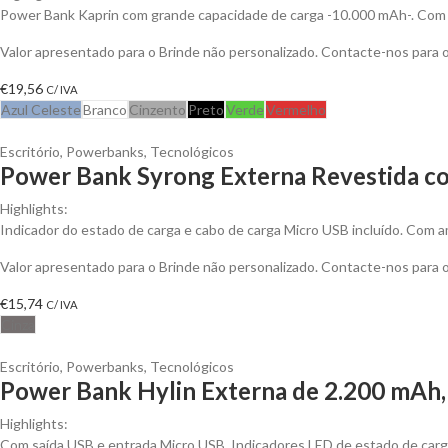
Power Bank Kaprin com grande capacidade de carga -10.000 mAh-. Com s
Valor apresentado para o Brinde não personalizado. Contacte-nos para
€
19,56
C/ IVA
Azul Celeste
Branco
Cinzento
Preto
Verde
Vermelho
Escritório
,
Powerbanks
,
Tecnológicos
Power Bank Syrong Externa Revestida co
Highlights:
Indicador do estado de carga e cabo de carga Micro USB incluído. Com a
Valor apresentado para o Brinde não personalizado. Contacte-nos para
€
15,74
C/ IVA
Cinza
Escritório
,
Powerbanks
,
Tecnológicos
Power Bank Hylin Externa de 2.200 mAh, 
Highlights:
Com saída USB e entrada Micro USB. Indicadores LED de estado de carg