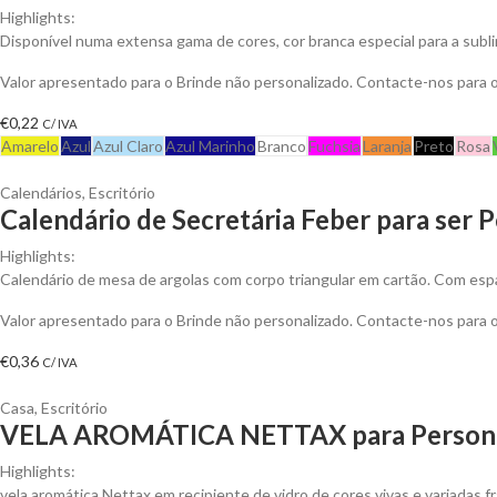
Highlights:
Disponível numa extensa gama de cores, cor branca especial para a subl
Valor apresentado para o Brinde não personalizado. Contacte-nos para
€
0,22
C/ IVA
Amarelo
Azul
Azul Claro
Azul Marinho
Branco
Fuchsia
Laranja
Preto
Rosa
Calendários
,
Escritório
Calendário de Secretária Feber para ser 
Highlights:
Calendário de mesa de argolas com corpo triangular em cartão. Com espa
Valor apresentado para o Brinde não personalizado. Contacte-nos para
€
0,36
C/ IVA
Casa
,
Escritório
VELA AROMÁTICA NETTAX para Persona
Highlights:
vela aromática Nettax em recipiente de vidro de cores vivas e variadas f