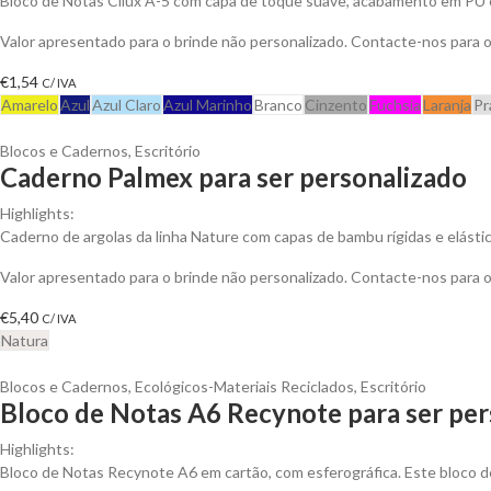
Bloco de Notas Cilux A-5 com capa de toque suave, acabamento em PU 
Valor apresentado para o brinde não personalizado. Contacte-nos para
€
1,54
C/ IVA
Amarelo
Azul
Azul Claro
Azul Marinho
Branco
Cinzento
Fuchsia
Laranja
Pr
Blocos e Cadernos
,
Escritório
Caderno Palmex para ser personalizado
Highlights:
Caderno de argolas da linha Nature com capas de bambu rígidas e elástico
Valor apresentado para o brinde não personalizado. Contacte-nos para
€
5,40
C/ IVA
Natura
Blocos e Cadernos
,
Ecológicos-Materiais Reciclados
,
Escritório
Bloco de Notas A6 Recynote para ser per
Highlights:
Bloco de Notas Recynote A6 em cartão, com esferográfica. Este bloco d