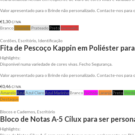
Valor apresentado para o Brinde não personalizado. Contacte-nos para
€
1,30
C/ IVA
Branco
Dourado
Prateado
Preto
Vermelho
Cordões
,
Escritório
,
Identificação
Fita de Pescoço Kappin em Poliéster para
Highlights:
Disponível numa variedade de cores vivas. Fecho Segurança.
Valor apresentado para o Brinde não personalizado. Contacte-nos para
€
0,46
C/ IVA
Amarelo
Azul
Azul Claro
Azul Marinho
Branco
Fuchsia
Laranja
Preto
Verd
Destaque
Blocos e Cadernos
,
Escritório
Bloco de Notas A-5 Cilux para ser person
Highlights: