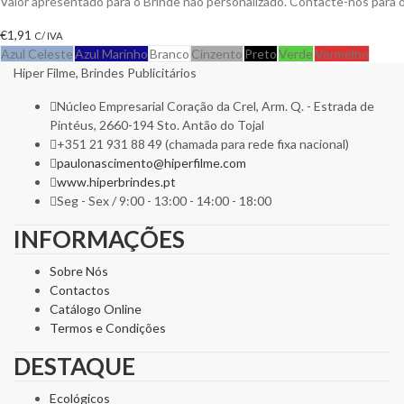
Valor apresentado para o Brinde não personalizado. Contacte-nos para
€
1,91
C/ IVA
Azul Celeste
Azul Marinho
Branco
Cinzento
Preto
Verde
Vermelho
Hiper Filme, Brindes Publicitários
Núcleo Empresarial Coração da Crel, Arm. Q. - Estrada de
Pintéus, 2660-194 Sto. Antão do Tojal
+351 21 931 88 49 (chamada para rede fixa nacional)
paulonascimento@hiperfilme.com
www.hiperbrindes.pt
Seg - Sex / 9:00 - 13:00 - 14:00 - 18:00
INFORMAÇÕES
Sobre Nós
Contactos
Catálogo Online
Termos e Condições
DESTAQUE
Ecológicos