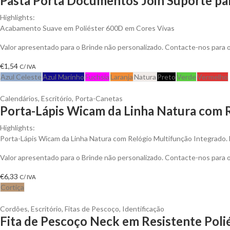
Pasta Porta Documentos Join Suporte pa
Highlights:
Acabamento Suave em Poliéster 600D em Cores Vivas
Valor apresentado para o Brinde não personalizado. Contacte-nos para
€
1,54
C/ IVA
Azul Celeste
Azul Marinho
Fuchsia
Laranja
Natura
Preto
Verde
Vermelho
Calendários
,
Escritório
,
Porta-Canetas
Porta-Lápis Wicam da Linha Natura com R
Highlights:
Porta-Lápis Wicam da Linha Natura com Relógio Multifunção Integrado. 
Valor apresentado para o Brinde não personalizado. Contacte-nos para
€
6,33
C/ IVA
Cortiça
Cordões
,
Escritório
,
Fitas de Pescoço
,
Identificação
Fita de Pescoço Neck em Resistente Polié