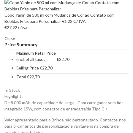
Copo Yanin de 500 ml com Mudança de Cor ao Contato com
Bebidas Frias para Personalizar
€
1,22
C/ IVA
€
27,92
C/ IVA
Close
Price Summary
Maximum Retail Price
(incl. of all taxes)
€
22,70
Selling Price
€
22,70
Total
€
22,70
In Stock
Highlights:
De 8.000 mAh de capacidade de carga-. Com carregador sem fios
integrado 15W, com conector de entrada/saída Tipo C +
Valor apresentado para o Brinde não personalizado. Contacte-nos
para orçamentos de personalização e vantagens na compra de
grandes quantidades.