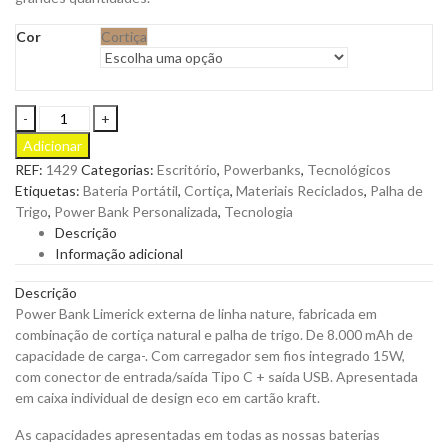
Cor
Cortiça
Power
Bank
Adicionar
Limerick
REF:
1429
Categorias:
Escritório
,
Powerbanks
,
Tecnológicos
da
Etiquetas:
Bateria Portátil
,
Cortiça
,
Materiais Reciclados
,
Palha de
Linha
Trigo
,
Power Bank Personalizada
,
Tecnologia
Natura,
Descrição
Fabricada
Informação adicional
em
Combinação
Descrição
de
Power Bank Limerick externa de linha nature, fabricada em
Cortiça
combinação de cortiça natural e palha de trigo. De 8.000 mAh de
Natural
capacidade de carga-. Com carregador sem fios integrado 15W,
e
com conector de entrada/saída Tipo C + saída USB. Apresentada
Palha
em caixa individual de design eco em cartão kraft.
de
Trigo
As capacidades apresentadas em todas as nossas baterias