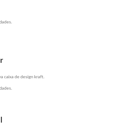
dades.
r
 caixa de design kraft.
dades.
l