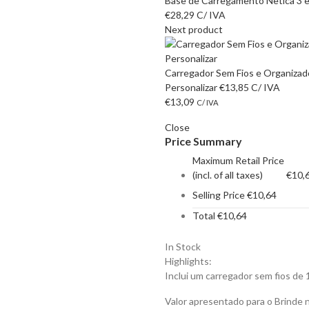
Base de Carregamento Netica 3 e
€
28,29
C/ IVA
Next product
Carregador Sem Fios e Organizad
Personalizar
€
13,85
C/ IVA
€
13,09
C/ IVA
Close
Price Summary
Maximum Retail Price
(incl. of all taxes)
€
10,
Selling Price
€
10,64
Total
€
10,64
In Stock
Highlights:
Inclui um carregador sem fios d
Valor apresentado para o Brinde 