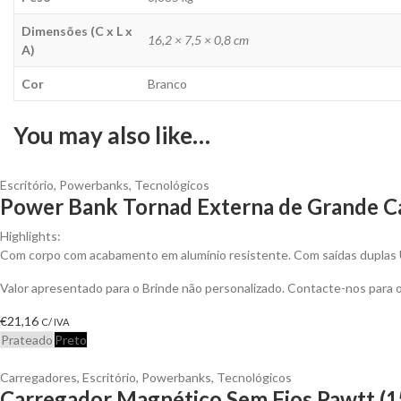
Dimensões (C x L x
16,2 × 7,5 × 0,8 cm
A)
Cor
Branco
You may also like…
Escritório
,
Powerbanks
,
Tecnológicos
Power Bank Tornad Externa de Grande Ca
Highlights:
Com corpo com acabamento em alumínio resistente. Com saídas duplas
Valor apresentado para o Brinde não personalizado. Contacte-nos para
€
21,16
C/ IVA
Prateado
Preto
Carregadores
,
Escritório
,
Powerbanks
,
Tecnológicos
Carregador Magnético Sem Fios Pawtt (1