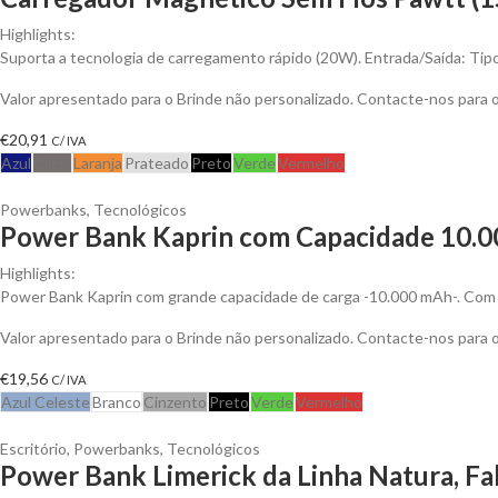
Highlights:
Suporta a tecnologia de carregamento rápido (20W). Entrada/Saída: Tip
Valor apresentado para o Brinde não personalizado. Contacte-nos para
€
20,91
C/ IVA
Azul
Cinza
Laranja
Prateado
Preto
Verde
Vermelho
Powerbanks
,
Tecnológicos
Power Bank Kaprin com Capacidade 10.00
Highlights:
Power Bank Kaprin com grande capacidade de carga -10.000 mAh-. Com s
Valor apresentado para o Brinde não personalizado. Contacte-nos para
€
19,56
C/ IVA
Azul Celeste
Branco
Cinzento
Preto
Verde
Vermelho
Escritório
,
Powerbanks
,
Tecnológicos
Power Bank Limerick da Linha Natura, Fa