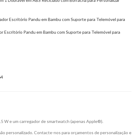
m 1 Dobrável em ABS Reciclado com Borracha para Personalizar
or Escritório Pandu em Bambu com Suporte para Telemóvel para
64
e 15 W e um carregador de smartwatch (apenas Apple®).
não personalizado. Contacte-nos para orçamentos de personalização e