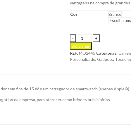
vantagens na compra de grandes
Cor
Branco
Base
de
Adicionar
Carregamento
REF:
MO2445
Categorias:
Carreg
Flip
Personalizado
,
Gadgets
,
Tecnolo
Dobrável
2
em
1
em
ador sem fios de 15 W e um carregador de smartwatch (apenas Apple®).
ABS
para
gotipo da empresa, para oferecer como brindes publicitários.
Personalizar
quantity