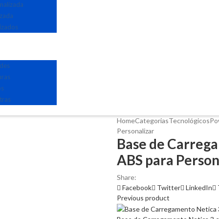
nalizada
izada
izados
edes
uras
os
tras
Home
Categorias
Tecnológicos
Po
Personalizar
Base de Carrega
ABS para Person
Share:
Facebook
Twitter
LinkedIn
Previous product