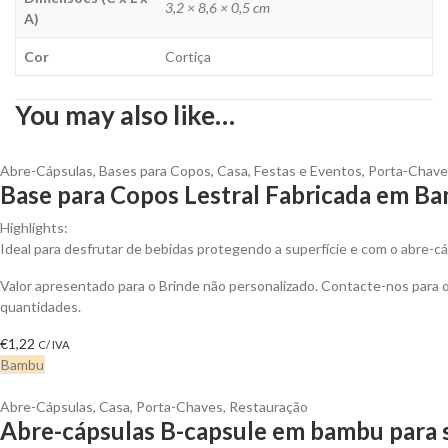
3,2 × 8,6 × 0,5 cm
A)
Cor
Cortiça
You may also like…
Abre-Cápsulas
,
Bases para Copos
,
Casa
,
Festas e Eventos
,
Porta-Chave
Base para Copos Lestral Fabricada em B
Highlights:
Ideal para desfrutar de bebidas protegendo a superfície e com o abre-c
Valor apresentado para o Brinde não personalizado. Contacte-nos para
quantidades.
€
1,22
C/ IVA
Bambu
Abre-Cápsulas
,
Casa
,
Porta-Chaves
,
Restauração
Abre-cápsulas B-capsule em bambu para 