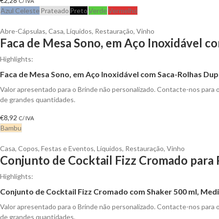
€
2,28
C/ IVA
Azul Celeste
Prateado
Preto
Verde
Vermelho
Abre-Cápsulas
,
Casa
,
Líquidos
,
Restauração
,
Vinho
Faca de Mesa Sono, em Aço Inoxidável co
Highlights:
Faca de Mesa Sono, em Aço Inoxidável com Saca-Rolhas D
Valor apresentado para o Brinde não personalizado. Contacte-nos para
de grandes quantidades.
€
8,92
C/ IVA
Bambu
Casa
,
Copos
,
Festas e Eventos
,
Líquidos
,
Restauração
,
Vinho
Conjunto de Cocktail Fizz Cromado para 
Highlights:
Conjunto de Cocktail Fizz Cromado com Shaker 500 ml, Medi
Valor apresentado para o Brinde não personalizado. Contacte-nos para
de grandes quantidades.