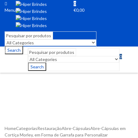
0
Menu
€
0,00
Search
0
Menu
€
0,00
Search
Home
Categorias
Restauração
Abre-Cápsulas
Abre-Cápsulas em
Cortiça Morley, em Forma de Garrafa para Personalizar