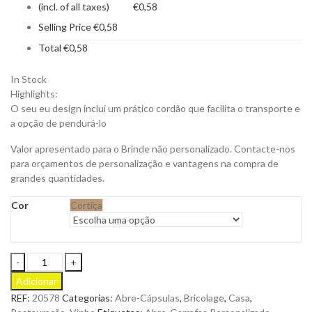
(incl. of all taxes)
€
0,58
Selling Price
€
0,58
Total
€
0,58
In Stock
Highlights:
O seu eu design inclui um prático cordão que facilita o transporte e
a opção de pendurá-lo
Valor apresentado para o Brinde não personalizado. Contacte-nos
para orçamentos de personalização e vantagens na compra de
grandes quantidades.
Cor
Cortiça
Abre-
Cápsulas
Adicionar
em
REF:
20578
Categorias:
Abre-Cápsulas
,
Bricolage
,
Casa
,
Cortiça