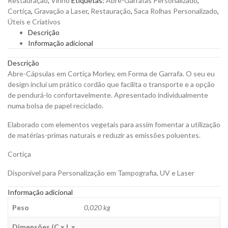
Restauração
,
Vinho
Etiquetas:
Abre-Garrafas Personalizado
,
Morley,
Cortiça
,
Gravação a Laser
,
Restauração
,
Saca Rolhas Personalizado
,
em
Úteis e Criativos
Forma
Descrição
de
Informação adicional
Garrafa
para
Descrição
Personalizar
Abre-Cápsulas em Cortiça Morley, em Forma de Garrafa. O seu eu
quantity
design inclui um prático cordão que facilita o transporte e a opção
de pendurá-lo confortavelmente. Apresentado individualmente
numa bolsa de papel reciclado.
Elaborado com elementos vegetais para assim fomentar a utilização
de matérias-primas naturais e reduzir as emissões poluentes.
Cortiça
Disponível para Personalização em Tampografia, UV e Laser
Informação adicional
Peso
0,020 kg
Dimensões (C x L x