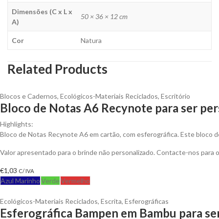
Dimensões (C x L x
50 × 36 × 12 cm
A)
Cor
Natura
Related Products
Blocos e Cadernos
,
Ecológicos-Materiais Reciclados
,
Escritório
Bloco de Notas A6 Recynote para ser per
Highlights:
Bloco de Notas Recynote A6 em cartão, com esferográfica. Este bloco d
Valor apresentado para o brinde não personalizado. Contacte-nos para
€
1,03
C/ IVA
Azul Marinho
Verde
Vermelho
Ecológicos-Materiais Reciclados
,
Escrita
,
Esferográficas
Esferográfica Bampen em Bambu para ser