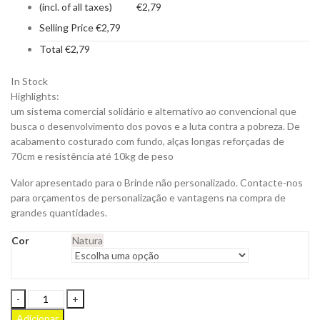
(incl. of all taxes)
€
2,79
Selling Price
€
2,79
Total
€
2,79
In Stock
Highlights:
um sistema comercial solidário e alternativo ao convencional que
busca o desenvolvimento dos povos e a luta contra a pobreza. De
acabamento costurado com fundo, alças longas reforçadas de
70cm e resistência até 10kg de peso
Valor apresentado para o Brinde não personalizado. Contacte-nos
para orçamentos de personalização e vantagens na compra de
grandes quantidades.
Cor
Natura
Saco
Kimich
Adicionar