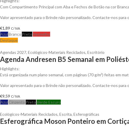
Highlights:
Com Compartimento Principal com Aba e Fechos de Botão na cor Branc
Valor apresentado para o Brinde não personalizado. Contacte-nos para
€
1,89
C/ IVA
Azul
Branco
Preto
Vermelho
Destaque
Agendas 2027
,
Ecológicos-Materiais Reciclados
,
Escritório
Agenda Andresen B5 Semanal em Poliéste
Highlights:
Está organizada num plano semanal, com páginas (70 g/m²) feitas em mat
Valor apresentado para o Brinde não personalizado. Contacte-nos para
€
9,59
C/ IVA
Azul
Cinzento
Preto
Verde Escuro
Ecológicos-Materiais Reciclados
,
Escrita
,
Esferográficas
Esferográfica Moson Ponteiro em Cortiç