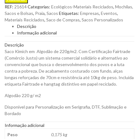
em
REF:
21614
Categorias:
Ecológicos-Materiais Reciclados
,
Mochilas,
Algodão
Sacos e Bolsas
,
Praia
,
Sacos
Etiquetas:
Empresas
,
Eventos
,
de
Materiais Reciclados
,
Saco de Compras
,
Sacos Personalizados
220g.
Descrição
com
Informação adicional
Certificação
Fairtrade
Descrição
para
Saco Kimich em Algodão de 220g/m2. Com Certificação Fairtrade
Personalizar
(Comércio Justo) um sistema comercial solidário e alternativo ao
quantity
convencional que busca o desenvolvimento dos povos e a luta
contra a pobreza. De acabamento costurado com fundo, alças
longas reforçadas de 70cm e resistência até 10kg de peso. Incluída
etiqueta Fairtrade e hangtag distintivo em papel reciclado.
Algodão 220 g/ m2
Disponível para Personalização em Serigrafia, DTF, Sublimação e
Bordado
Informação adicional
Peso
0,175 kg