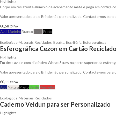
Highlights:
Corpo em resistente alumínio de acabamento mate e pega em cortiça co
Valor apresentado para o Brinde não personalizado. Contacte-nos para
€
0,58
C/ IVA
Azul Marinho
Branco
Cinza
Preto
Ecológicos-Materiais Reciclados
,
Escrita
,
Escritório
,
Esferográficas
Esferográfica Cezon em Cartão Reciclad
Highlights:
Em tinta azul e com distintivo Wheat Straw na parte superior da esferogr
Valor apresentado para o Brinde não personalizado. Contacte-nos para
€
0,11
C/ IVA
Azul
Natura
Preto
Verde
Vermelho
Ecológicos-Materiais Reciclados
Caderno Veldun para ser Personalizado
Highlights: