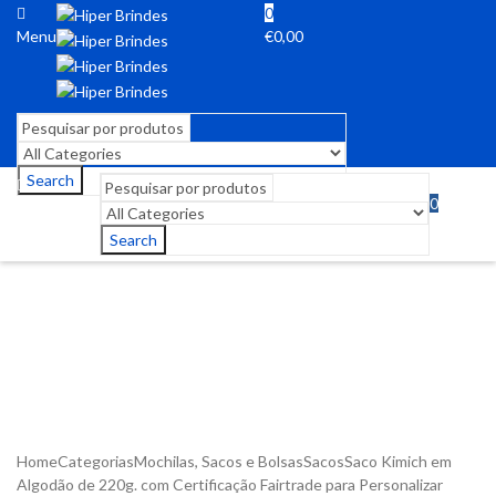
0
Menu
€
0,00
Search
0
Menu
€
0,00
Search
Home
Categorias
Mochilas, Sacos e Bolsas
Sacos
Saco Kimich em
Algodão de 220g. com Certificação Fairtrade para Personalizar