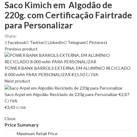
Saco Kimich em Algodão de
220g. com Certificação Fairtrade
para Personalizar
Share:
Facebook
Twitter
LinkedIn
Telegram
Pinterest
Previous product
POWER BANK BARROLS EXTERNA, EM ALUMÍNIO RECICLADO
8.000 mAh PARA PERSONALIZAR
€
15,50
C/ IVA
Next product
Saco Arpel em Algodão Reciclado de 220g para Personalizar
€
2,87
C/ IVA
€
3,43
C/ IVA
Close
Price Summary
Maximum Retail Price