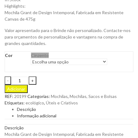
Highlights:
Mochila Grant de Design Intemporal, Fabricada em Resistente
Canvas de 475g
Valor apresentado para o Brinde não personalizado. Contacte-nos
para orçamentos de personalização e vantagens na compra de
grandes quantidades.
Cor
Cinzento
Mochila
Grant
Adicionar
de
REF:
20199
Categorias:
Mochilas
,
Mochilas, Sacos e Bolsas
Design
Etiquetas:
ecológico
,
Úteis e Criativos
Intemporal
Descrição
para
Informação adicional
Personalizar
quantity
Descrição
Mochila Grant de Design Intemporal, Fabricada em Resistente