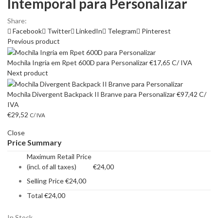
Intemporal para Personalizar
Share:
Facebook
Twitter
LinkedIn
Telegram
Pinterest
Previous product
Mochila Ingria em Rpet 600D para Personalizar
€
17,65
C/ IVA
Next product
Mochila Divergent Backpack II Branve para Personalizar
€
97,42
C/
IVA
€
29,52
C/ IVA
Close
Price Summary
Maximum Retail Price
(incl. of all taxes)
€
24,00
Selling Price
€
24,00
Total
€
24,00
In Stock