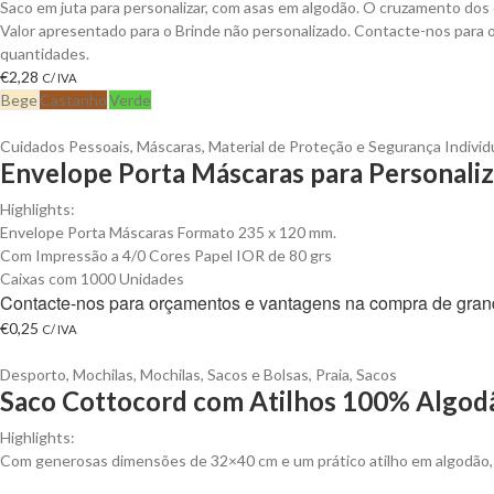
Saco em juta para personalizar, com asas em algodão. O cruzamento dos d
Valor apresentado para o Brinde não personalizado. Contacte-nos para
quantidades.
€
2,28
C/ IVA
Bege
Castanho
Verde
Cuidados Pessoais
,
Máscaras
,
Material de Proteção e Segurança Individ
Envelope Porta Máscaras para Personaliz
Highlights:
Envelope Porta Máscaras Formato 235 x 120 mm.
Com Impressão a 4/0 Cores Papel IOR de 80 grs
Caixas com 1000 Unidades
Contacte-nos para orçamentos e vantagens na compra de gran
€
0,25
C/ IVA
Desporto
,
Mochilas
,
Mochilas, Sacos e Bolsas
,
Praia
,
Sacos
Saco Cottocord com Atilhos 100% Algodã
Highlights:
Com generosas dimensões de 32×40 cm e um prático atilho em algodão, es