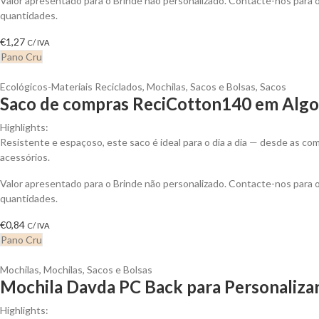
Valor apresentado para o Brinde não personalizado. Contacte-nos para
quantidades.
€
1,27
C/ IVA
Pano Cru
Ecológicos-Materiais Reciclados
,
Mochilas, Sacos e Bolsas
,
Sacos
Saco de compras ReciCotton140 em Algod
Highlights:
Resistente e espaçoso, este saco é ideal para o dia a dia — desde as 
acessórios.
Valor apresentado para o Brinde não personalizado. Contacte-nos para
quantidades.
€
0,84
C/ IVA
Pano Cru
Mochilas
,
Mochilas, Sacos e Bolsas
Mochila Davda PC Back para Personaliza
Highlights: