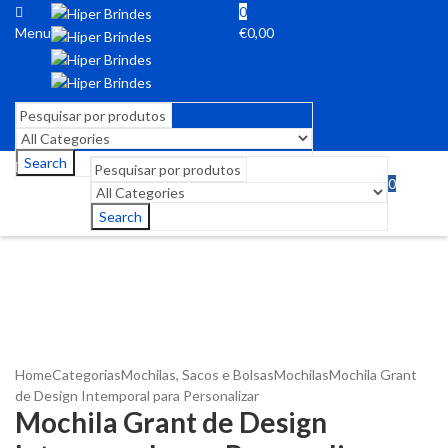
0
Menu
€
0,00
Search
0
Menu
€
0,00
Search
Home
Categorias
Mochilas, Sacos e Bolsas
Mochilas
Mochila Grant
de Design Intemporal para Personalizar
Mochila Grant de Design