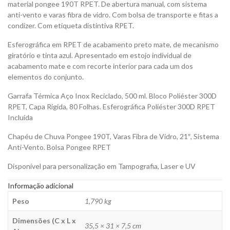
material pongee 190T RPET. De abertura manual, com sistema
anti-vento e varas fibra de vidro. Com bolsa de transporte e fitas a
condizer. Com etiqueta distintiva RPET.
Esferográfica em RPET de acabamento preto mate, de mecanismo
giratório e tinta azul. Apresentado em estojo individual de
acabamento mate e com recorte interior para cada um dos
elementos do conjunto.
Garrafa Térmica Aço Inox Reciclado, 500 ml. Bloco Poliéster 300D
RPET, Capa Rígida, 80 Folhas. Esferográfica Poliéster 300D RPET
Incluída
Chapéu de Chuva Pongee 190T, Varas Fibra de Vidro, 21″, Sistema
Anti-Vento. Bolsa Pongee RPET
Disponível para personalização em Tampografia, Laser e UV
Informação adicional
Peso
1,790 kg
Dimensões (C x L x
35,5 × 31 × 7,5 cm