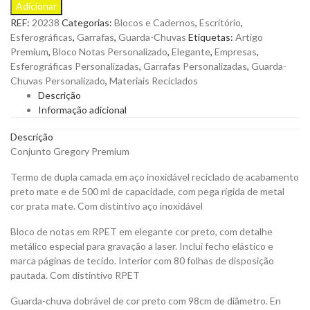
Adicionar
Premium
REF:
20238
Categorias:
Blocos e Cadernos
,
Escritório
,
para
Esferográficas
,
Garrafas
,
Guarda-Chuvas
Etiquetas:
Artigo
Personalizar
Premium
,
Bloco Notas Personalizado
,
Elegante
,
Empresas
,
quantity
Esferográficas Personalizadas
,
Garrafas Personalizadas
,
Guarda-
Chuvas Personalizado
,
Materiais Reciclados
Descrição
Informação adicional
Descrição
Conjunto Gregory Premium
Termo de dupla camada em aço inoxidável reciclado de acabamento
preto mate e de 500 ml de capacidade, com pega rígida de metal
cor prata mate. Com distintivo aço inoxidável
Bloco de notas em RPET em elegante cor preto, com detalhe
metálico especial para gravação a laser. Inclui fecho elástico e
marca páginas de tecido. Interior com 80 folhas de disposição
pautada. Com distintivo RPET
Guarda-chuva dobrável de cor preto com 98cm de diâmetro. En