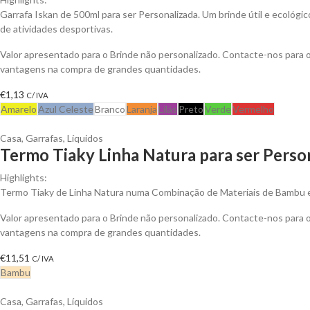
Garrafa Iskan de 500ml para ser Personalizada. Um brinde útil e ecológic
de atividades desportivas.
Valor apresentado para o Brinde não personalizado. Contacte-nos para 
vantagens na compra de grandes quantidades.
€
1,13
C/ IVA
Amarelo
Azul Celeste
Branco
Laranja
Lilás
Preto
Verde
Vermelho
Casa
,
Garrafas
,
Líquidos
Termo Tiaky Linha Natura para ser Perso
Highlights:
Termo Tiaky de Linha Natura numa Combinação de Materiais de Bambu 
Valor apresentado para o Brinde não personalizado. Contacte-nos para 
vantagens na compra de grandes quantidades.
€
11,51
C/ IVA
Bambu
Casa
,
Garrafas
,
Líquidos