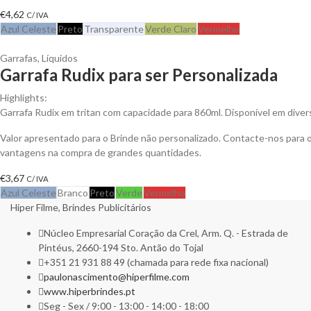
€
4,62
C/ IVA
Azul Celeste
Preto
Transparente
Verde Claro
Vermelho
Garrafas
,
Líquidos
Garrafa Rudix para ser Personalizada
Highlights:
Garrafa Rudix em tritan com capacidade para 860ml. Disponível em diver
Valor apresentado para o Brinde não personalizado. Contacte-nos para 
vantagens na compra de grandes quantidades.
€
3,67
C/ IVA
Azul Celeste
Branco
Preto
Verde
Vermelho
Hiper Filme, Brindes Publicitários
Núcleo Empresarial Coração da Crel, Arm. Q. - Estrada de
Pintéus, 2660-194 Sto. Antão do Tojal
+351 21 931 88 49 (chamada para rede fixa nacional)
paulonascimento@hiperfilme.com
www.hiperbrindes.pt
Seg - Sex / 9:00 - 13:00 - 14:00 - 18:00