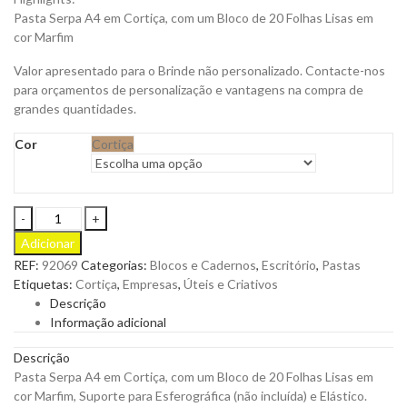
Pasta Serpa A4 em Cortiça, com um Bloco de 20 Folhas Lisas em
cor Marfim
Valor apresentado para o Brinde não personalizado. Contacte-nos
para orçamentos de personalização e vantagens na compra de
grandes quantidades.
Cor
Cortiça
Pasta
Serpa
Adicionar
A4
REF:
92069
Categorias:
Blocos e Cadernos
,
Escritório
,
Pastas
em
Etiquetas:
Cortiça
,
Empresas
,
Úteis e Criativos
Cortiça
Descrição
para
Informação adicional
Personalizar
quantity
Descrição
Pasta Serpa A4 em Cortiça, com um Bloco de 20 Folhas Lisas em
cor Marfim, Suporte para Esferográfica (não incluída) e Elástico.