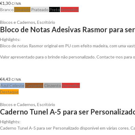
€
1,30
C/ IVA
Branco
Dourado
Prateado
Preto
Vermelho
Blocos e Cadernos
,
Escritório
Bloco de Notas Adesivas Rasmor para ser
Highlights:
Bloco de notas Rasmor original em PU com efeito madeira, com uma vast
Valor apresentado para o brinde não personalizado. Contacte-nos para
€
4,43
C/ IVA
Azul Celeste
Castanho
Cinzento
Vermelho
Destaque
Blocos e Cadernos
,
Escritório
Caderno Tunel A-5 para ser Personalizad
Highlights:
Caderno Tunel A-5 para ser Personalizado disponível em várias cores. Cad