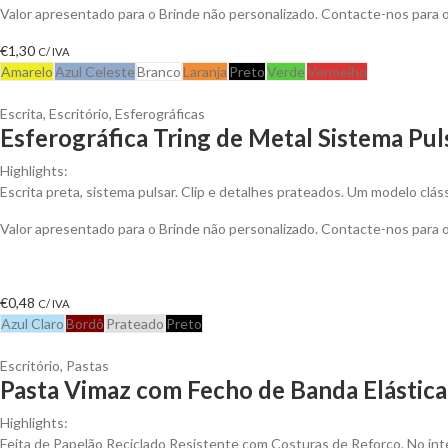
Valor apresentado para o Brinde não personalizado. Contacte-nos para
€
1,30
C/ IVA
Amarelo
Azul Celeste
Branco
Laranja
Preto
Verde
Vermelho
Escrita
,
Escritório
,
Esferográficas
Esferográfica Tring de Metal Sistema Pul
Highlights:
Escrita preta, sistema pulsar. Clip e detalhes prateados. Um modelo clá
Valor apresentado para o Brinde não personalizado. Contacte-nos para
€
0,48
C/ IVA
Azul Claro
Bordô
Prateado
Preto
Escritório
,
Pastas
Pasta Vimaz com Fecho de Banda Elástica 
Highlights:
Feita de Papelão Reciclado Resistente com Costuras de Reforço. No inte