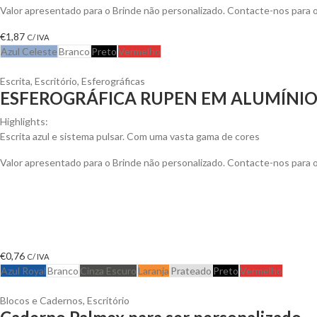
Valor apresentado para o Brinde não personalizado. Contacte-nos para
€
1,87
C/ IVA
Azul Celeste
Branco
Preto
Vermelho
Escrita
,
Escritório
,
Esferográficas
ESFEROGRÁFICA RUPEN EM ALUMÍNI
Highlights:
Escrita azul e sistema pulsar. Com uma vasta gama de cores
Valor apresentado para o Brinde não personalizado. Contacte-nos para
€
0,76
C/ IVA
Azul Royal
Branco
Cinza Escuro
Laranja
Prateado
Preto
Vermelho
Blocos e Cadernos
,
Escritório