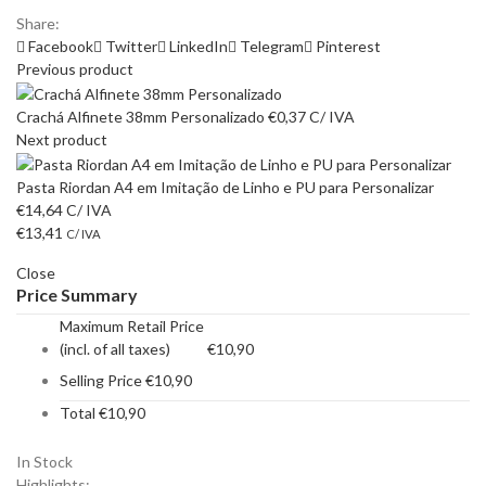
Share:
Facebook
Twitter
LinkedIn
Telegram
Pinterest
Previous product
Crachá Alfinete 38mm Personalizado
€
0,37
C/ IVA
Next product
Pasta Riordan A4 em Imitação de Linho e PU para Personalizar
€
14,64
C/ IVA
€
13,41
C/ IVA
Close
Price Summary
Maximum Retail Price
(incl. of all taxes)
€
10,90
Selling Price
€
10,90
Total
€
10,90
In Stock
Highlights: