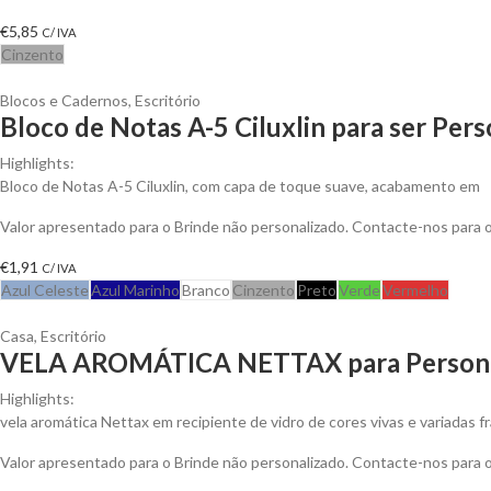
€
5,85
C/ IVA
Cinzento
Blocos e Cadernos
,
Escritório
Bloco de Notas A-5 Ciluxlin para ser Per
Highlights:
Bloco de Notas A-5 Ciluxlin, com capa de toque suave, acabamento em
Valor apresentado para o Brinde não personalizado. Contacte-nos para
€
1,91
C/ IVA
Azul Celeste
Azul Marinho
Branco
Cinzento
Preto
Verde
Vermelho
Casa
,
Escritório
VELA AROMÁTICA NETTAX para Persona
Highlights:
vela aromática Nettax em recipiente de vidro de cores vivas e variadas f
Valor apresentado para o Brinde não personalizado. Contacte-nos para