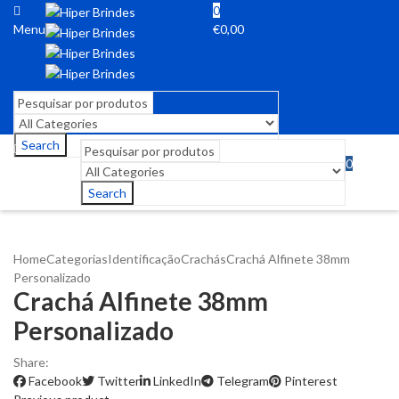
0
Menu
€
0,00
Search
0
Menu
€
0,00
Search
Home
Categorias
Identificação
Crachás
Crachá Alfinete 38mm
Personalizado
Crachá Alfinete 38mm
Personalizado
Share:
Facebook
Twitter
LinkedIn
Telegram
Pinterest