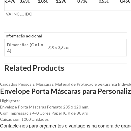
6.47€
3.63€
2.06€
1.29€
0.73€
0.55€
0.45€
IVA INCLÚIDO
Informação adicional
Dimensões (C x L x
3,8 × 3,8 cm
A)
Related Products
Cuidados Pessoais
,
Máscaras
,
Material de Proteção e Segurança Individ
Envelope Porta Máscaras para Personaliz
Highlights:
Envelope Porta Máscaras Formato 235 x 120 mm.
Com Impressão a 4/0 Cores Papel IOR de 80 grs
Caixas com 1000 Unidades
Contacte-nos para orçamentos e vantagens na compra de gran