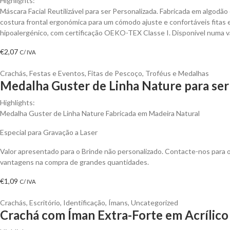
Highlights:
Máscara Facial Reutilizável para ser Personalizada. Fabricada em algodão
costura frontal ergonómica para um cómodo ajuste e confortáveis fitas e
hipoalergénico, com certificação OEKO-TEX Classe I. Disponível numa v
€
2,07
C/ IVA
Crachás
,
Festas e Eventos
,
Fitas de Pescoço
,
Troféus e Medalhas
Medalha Guster de Linha Nature para ser
Highlights:
Medalha Guster de Linha Nature Fabricada em Madeira Natural
Especial para Gravação a Laser
Valor apresentado para o Brinde não personalizado. Contacte-nos para 
vantagens na compra de grandes quantidades.
€
1,09
C/ IVA
Crachás
,
Escritório
,
Identificação
,
Ímans
,
Uncategorized
Crachá com Íman Extra-Forte em Acrílico