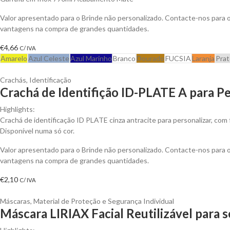
Valor apresentado para o Brinde não personalizado. Contacte-nos para 
vantagens na compra de grandes quantidades.
€
4,66
C/ IVA
Amarelo
Azul Celeste
Azul Marinho
Branco
Dourado
FUCSIA
Laranja
Pra
Crachás
,
Identificação
Crachá de Identifição ID-PLATE A para Pe
Highlights:
Crachá de identificação ID PLATE cinza antracite para personalizar, com
Disponível numa só cor.
Valor apresentado para o Brinde não personalizado. Contacte-nos para 
vantagens na compra de grandes quantidades.
€
2,10
C/ IVA
Máscaras
,
Material de Proteção e Segurança Individual
Máscara LIRIAX Facial Reutilizável para 