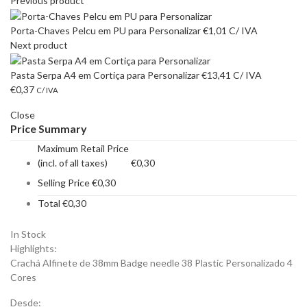
Previous product
Porta-Chaves Pelcu em PU para Personalizar
€
1,01
C/ IVA
Next product
Pasta Serpa A4 em Cortiça para Personalizar
€
13,41
C/ IVA
€
0,37
C/ IVA
Close
Price Summary
Maximum Retail Price
(incl. of all taxes)
€
0,30
Selling Price
€
0,30
Total
€
0,30
In Stock
Highlights:
Crachá Alfinete de 38mm Badge needle 38 Plastic Personalizado 4
Cores
Desde: