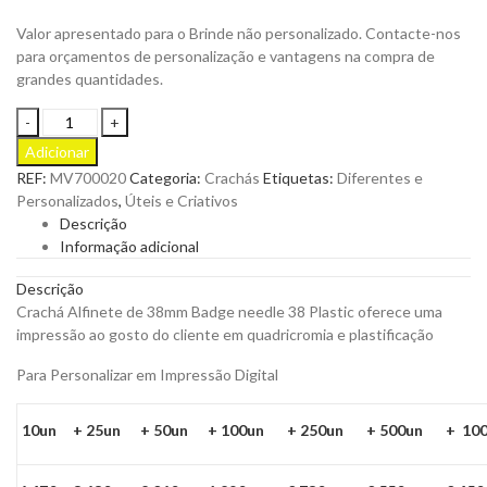
Valor apresentado para o Brinde não personalizado. Contacte-nos
para orçamentos de personalização e vantagens na compra de
grandes quantidades.
Crachá
Alfinete
Adicionar
38mm
REF:
MV700020
Categoria:
Crachás
Etiquetas:
Diferentes e
Personalizado
Personalizados
,
Úteis e Criativos
quantity
Descrição
Informação adicional
Descrição
Crachá Alfinete de 38mm Badge needle 38 Plastic oferece uma
impressão ao gosto do cliente em quadricromia e plastificação
Para Personalizar em Impressão Digital
10un
+ 25un
+ 50un
+ 100un
+ 250un
+ 500un
+ 10