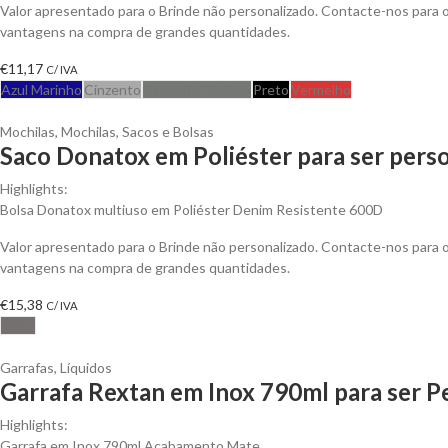
Valor apresentado para o Brinde não personalizado. Contacte-nos para 
vantagens na compra de grandes quantidades.
€
11,17
C/ IVA
Azul Marinho
Cinzento
Cinzento Ardósia
Preto
Vermelho
Mochilas
,
Mochilas, Sacos e Bolsas
Saco Donatox em Poliéster para ser pers
Highlights:
Bolsa Donatox multiuso em Poliéster Denim Resistente 600D
Valor apresentado para o Brinde não personalizado. Contacte-nos para 
vantagens na compra de grandes quantidades.
€
15,38
C/ IVA
Cinza
Garrafas
,
Líquidos
Garrafa Rextan em Inox 790ml para ser P
Highlights:
Garrafa em Inox 790ml Acabamento Mate