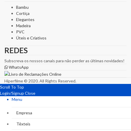
Bambu
Cortiça
Elegantes
Madeira
PVC
Úteis e Criativos
REDES
Subscreva os nossos canais para não perder as últimas novidades!
WhatsApp
Hiperfilme © 2020. All Rights Reserved.
Scroll To Top
Login/Signup
Close
Menu
Empresa
Têxteis