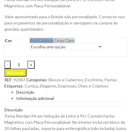
Magnético com Placa Personalizável
Valor apresentado para o Brinde não personalizado. Contacte-nos
para orçamentos de personalização e vantagens na compra de
grandes quantidades.
Cor
Azul Celeste
Cinza Claro
Pasta
Riordan
Adicionar
A4
REF:
92067
Categorias:
Blocos e Cadernos
,
Escritório
,
Pastas
em
Etiquetas:
Cortiça
,
Elegante
,
Empresas
,
Úteis e Criativos
Imitação
Descrição
de
Informação adicional
Linho
e
Descrição
PU
Pasta Riordan A4 em Imitação de Linho e PU. Contém Fecho
para
Magnético com Placa Personalizável. No interior inclui um bloco de
Personalizar
20 folhas pautadas, suporte para esferográfica (não incluída), bolso
quantity