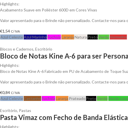
Highlights:
Acabamento Suave em Poliéster 600D em Cores Vivas
Valor apresentado para o Brinde não personalizado. Contacte-nos para
€
1,54
C/ IVA
Azul Celeste
Azul Marinho
Fuchsia
Laranja
Natura
Preto
Verde
Vermelho
Blocos e Cadernos
,
Escritório
Bloco de Notas Kine A-6 para ser Persona
Highlights:
Bloco de Notas Kine A-6 Fabricado em PU de Acabamento de Toque Suav
Valor apresentado para o Brinde não personalizado. Contacte-nos para
€
0,84
C/ IVA
Azul Celeste
Castanho
Fuchsia
Laranja
Prateado
Preto
Verde
Verde Lima
Escritório
,
Pastas
Pasta Vimaz com Fecho de Banda Elástica 
Highlights: