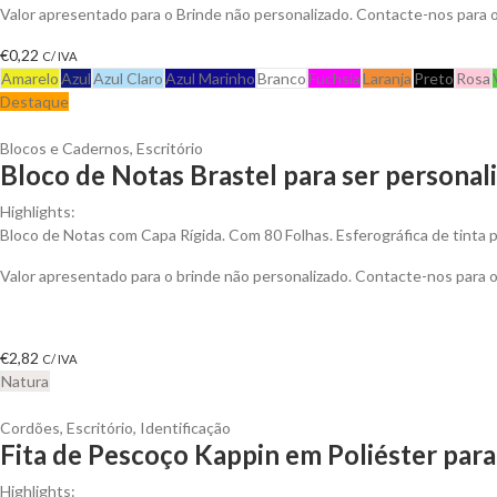
Valor apresentado para o Brinde não personalizado. Contacte-nos para
€
0,22
C/ IVA
Amarelo
Azul
Azul Claro
Azul Marinho
Branco
Fuchsia
Laranja
Preto
Rosa
Destaque
Blocos e Cadernos
,
Escritório
Bloco de Notas Brastel para ser personal
Highlights:
Bloco de Notas com Capa Rígida. Com 80 Folhas. Esferográfica de tinta p
Valor apresentado para o brinde não personalizado. Contacte-nos para
€
2,82
C/ IVA
Natura
Cordões
,
Escritório
,
Identificação
Fita de Pescoço Kappin em Poliéster para
Highlights: