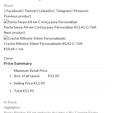
Share:
Facebook
Twitter
LinkedIn
Telegram
Pinterest
Previous product
Pasta Serpa A4 em Cortiça para Personalizar
€
13,41
C/ IVA
Next product
Crachá Alfinete 50mm Personalizado
€
0,42
C/ IVA
€
14,64
C/ IVA
Close
Price Summary
Maximum Retail Price
(incl. of all taxes)
€
11,90
Selling Price
€
11,90
Total
€
11,90
In Stock
Highlights:
Pasta Riordan A4 em Imitação de Linho e PU. Contém Fecho