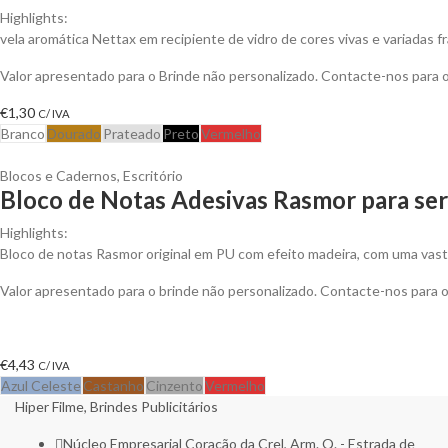
Highlights:
vela aromática Nettax em recipiente de vidro de cores vivas e variadas f
Valor apresentado para o Brinde não personalizado. Contacte-nos para
€
1,30
C/ IVA
Branco
Dourado
Prateado
Preto
Vermelho
Blocos e Cadernos
,
Escritório
Bloco de Notas Adesivas Rasmor para ser
Highlights:
Bloco de notas Rasmor original em PU com efeito madeira, com uma vast
Valor apresentado para o brinde não personalizado. Contacte-nos para
€
4,43
C/ IVA
Azul Celeste
Castanho
Cinzento
Vermelho
Hiper Filme, Brindes Publicitários
Núcleo Empresarial Coração da Crel, Arm. Q. - Estrada de