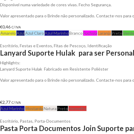
Disponível numa variedade de cores vivas. Fecho Segurança.
Valor apresentado para o Brinde não personalizado. Contacte-nos para
€
0,46
C/ IVA
Amarelo
Azul
Azul Claro
Azul Marinho
Branco
Fuchsia
Laranja
Preto
Verd
Escritório
,
Festas e Eventos
,
Fitas de Pescoço
,
Identificação
Lanyard Suporte Hulak para ser Persona
Highlights:
Lanyard Suporte Hulak Fabricado em Resistente Poliéster
Valor apresentado para o Brinde não personalizado. Contacte-nos para
€
2,77
C/ IVA
Azul Marinho
Mostarda
Natura
Preto
Vermelho
Escritório
,
Pastas
,
Porta-Documentos
Pasta Porta Documentos Join Suporte pa