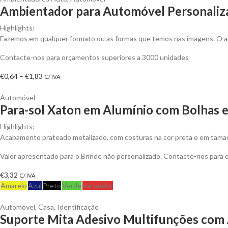
Ambientador para Automóvel Personaliz
Highlights:
Fazemos em qualquer formato ou as formas que temos nas imagens. O amb
Contacte-nos para orçamentos superiores a 3000 unidades
Price
€
0,64
–
€
1,83
C/ IVA
range:
€0,64
Automóvel
Para-sol Xaton em Alumínio com Bolhas 
through
€1,83
Highlights:
Acabamento prateado metalizado, com costuras na cor preta e em tama
Valor apresentado para o Brinde não personalizado. Contacte-nos para
€
3,32
C/ IVA
Amarelo
Azul
Preto
Verde
Vermelho
Automóvel
,
Casa
,
Identificação
Suporte Mita Adesivo Multifunções com 