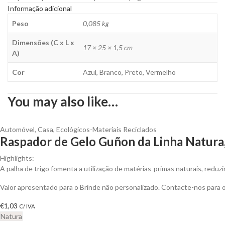
Informação adicional
Peso
0,085 kg
Dimensões (C x L x
17 × 25 × 1,5 cm
A)
Cor
Azul, Branco, Preto, Vermelho
You may also like…
Automóvel
,
Casa
,
Ecológicos-Materiais Reciclados
Raspador de Gelo Guñon da Linha Natura,
Highlights:
A palha de trigo fomenta a utilização de matérias-primas naturais, redu
Valor apresentado para o Brinde não personalizado. Contacte-nos para
€
1,03
C/ IVA
Natura