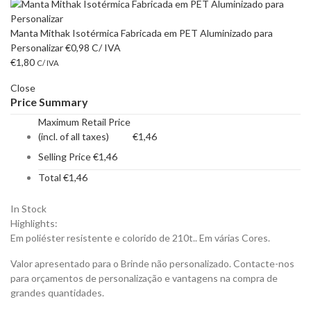
Manta Mithak Isotérmica Fabricada em PET Aluminizado para
Personalizar
€
0,98
C/ IVA
€
1,80
C/ IVA
Close
Price Summary
Maximum Retail Price
(incl. of all taxes)
€
1,46
Selling Price
€
1,46
Total
€
1,46
In Stock
Highlights:
Em poliéster resistente e colorido de 210t.. Em várias Cores.
Valor apresentado para o Brinde não personalizado. Contacte-nos
para orçamentos de personalização e vantagens na compra de
grandes quantidades.