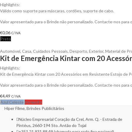
Highlights:
Válido como suporte para máscaras, cordões, suporte de cabo.
Valor apresentado para o Brinde não personalizado. Contacte-nos para
€
0,06
C/ IVA
Preto
Automóvel
,
Casa
,
Cuidados Pessoais
,
Desporto
,
Exterior
,
Material de Pr
Kit de Emergência Kintar com 20 Acessór
Highlights:
Kit de Emergência Kintar com 20 Acessórios em Resistente Estojo de P
Valor apresentado para o Brinde não personalizado. Contacte-nos para
€
4,49
C/ IVA
Azul Celeste
Vermelho
Hiper Filme, Brindes Publicitários
Núcleo Empresarial Coração da Crel, Arm. Q. - Estrada de
Pintéus, 2660-194 Sto. Antão do Tojal
+351 21 931 88 49 (chamada para rede fixa nacional)