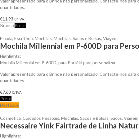
Valor apresentado para o Brinde não personalizado. Contacte-nos para
quantidades.
€
11,93
C/ IVA
Branco
Preto
Escola
,
Escritório
,
Mochilas
,
Mochilas, Sacos e Bolsas
,
Viagem
Mochila Millennial em P-600D para Perso
Highlights:
Mochila Millennial em P-600D, para Portátil para personalizar.
Valor apresentado para o Brinde não personalizado. Contacte-nos para
quantidades.
€
7,63
C/ IVA
Preto
Destaque
Cosmética
,
Cuidados Pessoais
,
Mochilas, Sacos e Bolsas
,
Sacos
,
Viagem
Necessaire Yink Fairtrade de Linha Natur
Highlights: