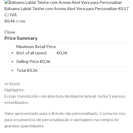
Bálsamo Labial Taishe com Aroma Aloé Vera para Personalizar
€
0,57
C/ IVA
€
0,44
C/ IVA
Close
Price Summary
Maximum Retail Price
(incl. of all taxes)
€
0,36
Selling Price
€
0,36
Total
€
0,36
In Stock
Highlights:
Estojo translúcido com abertura deslizante lateral. Inclui 5 pensos
esterilizados.
Valor apresentado para o Brinde não personalizado. Contacte-nos
para orçamentos de personalização e vantagens na compra de
grandes quantidades.