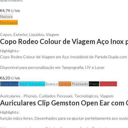
€
4,74
C/ IVA
Natura
Destaque
Copos
,
Exterior
,
Líquidos
,
Viagem
Copo Rodeo Colour de Viagem Aço Inox p
Highlights:
Copo Rodeo Colour de Viagem em Aço Inoxidável de Parede Dupla com 
Disponível para personalização em Tampografia, UV e Laser
€
6,20
C/ IVA
Azul Royal
Azul Turquesa
Branco
Laranja
Prateado
Preto
Vermelho
Auriculares - Phones
,
Cuidados Pessoais
,
Tecnológicos
,
Viagem
Auriculares Clip Gemston Open Ear com 
Highlights:
função mãos livres. Desenhados para se ajustar perfeitamente aos ouvid