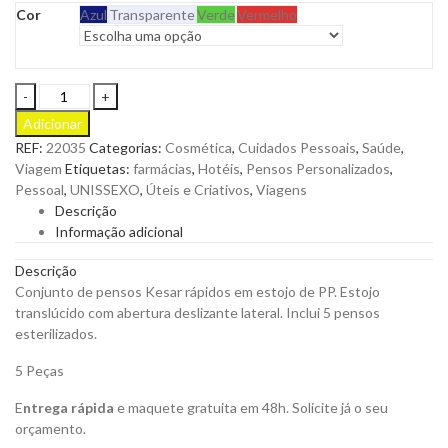
Cor
Azul
Transparente
Verde
Vermelho
Conjunto
de
Adicionar
Pensos
REF:
22035
Categorias:
Cosmética
,
Cuidados Pessoais
,
Saúde
,
Kesar
Viagem
Etiquetas:
farmácias
,
Hotéis
,
Pensos Personalizados
,
Rápidos
Pessoal
,
UNISSEXO
,
Úteis e Criativos
,
Viagens
em
Descrição
Estojo
Informação adicional
em
PP
Descrição
para
Conjunto de pensos Kesar rápidos em estojo de PP. Estojo
Personalizar
translúcido com abertura deslizante lateral. Inclui 5 pensos
quantity
esterilizados.
5 Peças
E
ntrega rápida
e maquete gratuita em 48h. Solicite já o seu
orçamento.