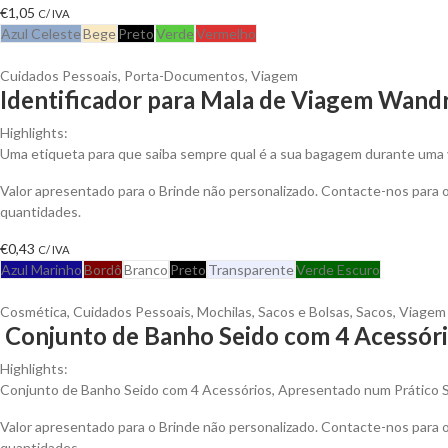
€
1,05
C/ IVA
Azul Celeste
Bege
Preto
Verde
Vermelho
Cuidados Pessoais
,
Porta-Documentos
,
Viagem
Identificador para Mala de Viagem Wandr
Highlights:
Uma etiqueta para que saiba sempre qual é a sua bagagem durante uma v
Valor apresentado para o Brinde não personalizado. Contacte-nos para
quantidades.
€
0,43
C/ IVA
Azul Marinho
Bordô
Branco
Preto
Transparente
Verde Escuro
Cosmética
,
Cuidados Pessoais
,
Mochilas, Sacos e Bolsas
,
Sacos
,
Viagem
Conjunto de Banho Seido com 4 Acessóri
Highlights:
Conjunto de Banho Seido com 4 Acessórios, Apresentado num Prático 
Valor apresentado para o Brinde não personalizado. Contacte-nos para
quantidades.