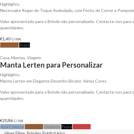
Highlights:
Necessaire Roger de Toque Aveludado, com Fecho de Correr e Pompom
Valor apresentado para o Brinde não personalizado. Contacte-nos para
quantidades.
€
1,40
C/ IVA
Castanho
Preto
Casa
,
Mantas
,
Viagem
Manta Lerten para Personalizar
Highlights:
Manta Lerten em Elegante Desenho Bicolor. Várias Cores
Valor apresentado para o Brinde não personalizado. Contacte-nos para
quantidades.
€
20,86
C/ IVA
Azul Celeste
Castanho
Cinzento
Preto
Vermelho
Hiper Filme, Brindes Publicitários