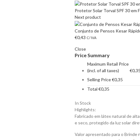
Protetor Solar Torval SPF 30 em 
Next product
Conjunto de Pensos Kesar Rápido
€
0,43
C/ IVA
Close
Price Summary
Maximum Retail Price
(incl. of all taxes)
€
0,3
Selling Price
€
0,35
Total
€
0,35
In Stock
Highlights:
Fabricado em látex natural de alt
e seco, protegido da luz solar dire
Valor apresentado para o Brinde 