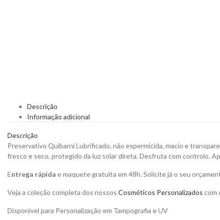
Descrição
Informação adicional
Descrição
Preservativo Quibarni Lubrificado, não espermicida, macio e transpar
fresco e seco, protegido da luz solar direta. Desfruta com controlo. A
E
ntrega rápida
e maquete gratuita em 48h. Solicite já o seu orçamen
Veja a coleção completa dos nossos
Cosméticos Personalizados
com o
Disponível para Personalização em Tampografia e UV