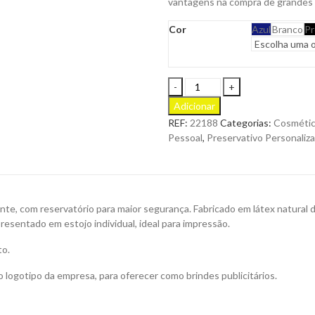
vantagens na compra de grandes
Cor
Azul
Branco
Pr
Preservativo
Quibarni
Adicionar
Lubrificado,
REF:
22188
Categorias:
Cosméti
não
Pessoal
,
Preservativo Personaliz
Espermicida,
Macio
e
Transparente
com
ente, com reservatório para maior segurança. Fabricado em látex natural
Reservatório
presentado em estojo individual, ideal para impressão.
para
Personalizar
to.
quantity
 logotipo da empresa, para oferecer como brindes publicitários.