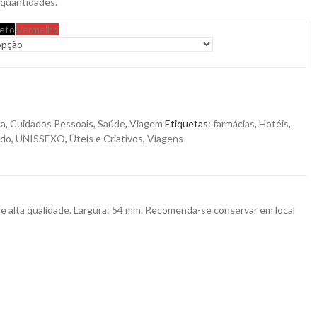
 quantidades.
eto
Vermelho
ca
,
Cuidados Pessoais
,
Saúde
,
Viagem
Etiquetas:
farmácias
,
Hotéis
,
ado
,
UNISSEXO
,
Úteis e Criativos
,
Viagens
 de alta qualidade. Largura: 54 mm. Recomenda-se conservar em local