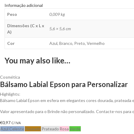
Informação adicional
Peso
0,009 kg
Dimensões (C x L x
5,6 × 5,6 cm
A)
Cor
Azul, Branco, Preto, Vermelho
You may also like…
Cosmética
Bálsamo Labial Epson para Personalizar
Highlights:
Bálsamo Labial Epson em esfera em elegantes cores dourada, prateada 
Valor apresentado para o Brinde não personalizado. Contacte-nos para
€
0,97
C/ IVA
Azul Celeste
Dourado
Prateado
Rosa
Verde