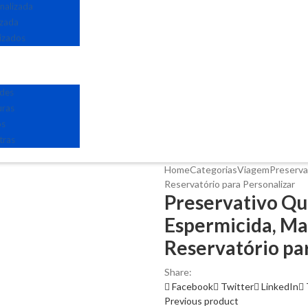
nalizada
izada
izados
edes
uras
os
tras
Home
Categorias
Viagem
Preserva
Reservatório para Personalizar
Preservativo Qui
Espermicida, Ma
Reservatório pa
Share:
Facebook
Twitter
LinkedIn
Previous product