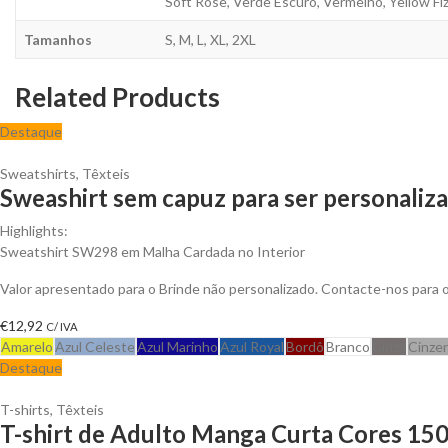
Soft Rose, Verde Escuro, Vermelho, Yellow Fi
Tamanhos
S, M, L, XL, 2XL
Related Products
Destaque
Sweatshirts
,
Têxteis
Sweashirt sem capuz para ser personaliz
Highlights:
Sweatshirt SW298 em Malha Cardada no Interior
Valor apresentado para o Brinde não personalizado. Contacte-nos para
€
12,92
C/ IVA
Amarelo
Azul Celeste
Azul Marinho
Azul Royal
Bordô
Branco
Cinza
Cinze
Destaque
T-shirts
,
Têxteis
T-shirt de Adulto Manga Curta Cores 150