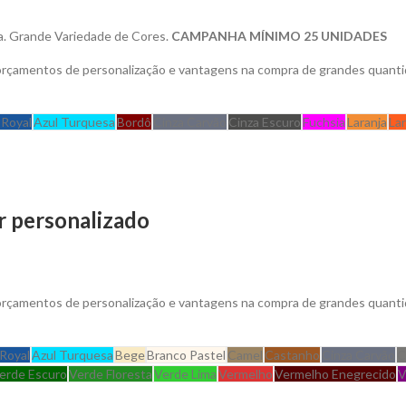
la. Grande Variedade de Cores.
CAMPANHA MÍNIMO 25 UNIDADES
 orçamentos de personalização e vantagens na compra de grandes quanti
 Royal
Azul Turquesa
Bordô
Cinza Carvão
Cinza Escuro
Fuchsia
Laranja
La
r personalizado
 orçamentos de personalização e vantagens na compra de grandes quanti
 Royal
Azul Turquesa
Bege
Branco Pastel
Camel
Castanho
Cinza Carvão
C
erde Escuro
Verde Floresta
Verde Lima
Vermelho
Vermelho Enegrecido
V