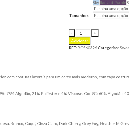
Sky
Radiant Purple
S
Tamanhos
Sweasthirt
King
Adicionar
Crew
REF:
BC560326
Categorias:
Swea
Neck
de
Gola
Redonda
para
ior, com costuras laterais para um corte mais moderno, com tapa costur
Personalizar
quantity
95: 75% Algodão, 21% Poliéster e 4% Viscose. Cor 9C: 60% Algodão, 40
esa, Branco, Caqui, Cinza Claro, Dark Cherry, Grey Fog, Heather M Grey, 