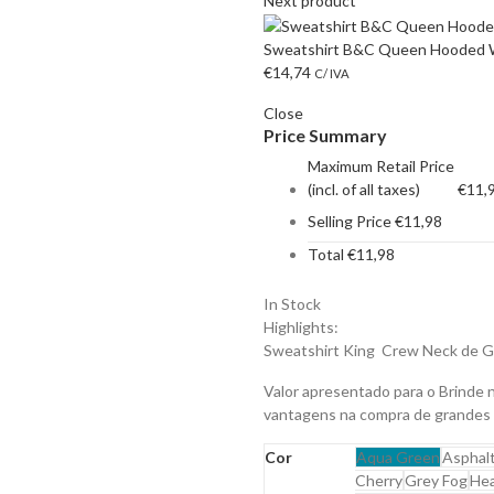
Next product
Sweatshirt B&C Queen Hooded W
€
14,74
C/ IVA
Close
Price Summary
Maximum Retail Price
(incl. of all taxes)
€
11,
Selling Price
€
11,98
Total
€
11,98
In Stock
Highlights:
Sweatshirt King Crew Neck de Go
Valor apresentado para o Brinde 
vantagens na compra de grandes
Cor
Aqua Green
Asphal
Cherry
Grey Fog
Hea