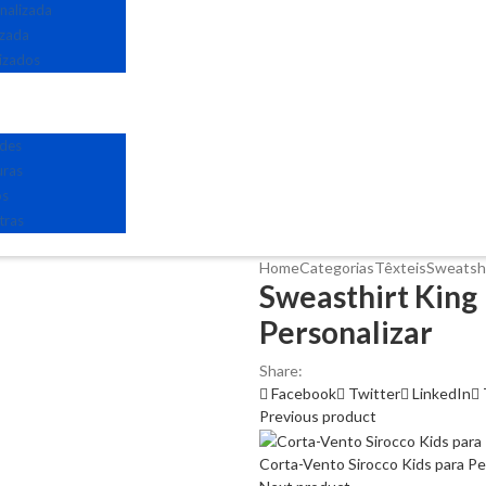
nalizada
izada
izados
edes
uras
os
tras
Home
Categorias
Têxteis
Sweatsh
Sweasthirt King
Personalizar
Share:
Facebook
Twitter
LinkedIn
Previous product
Corta-Vento Sirocco Kids para Pe