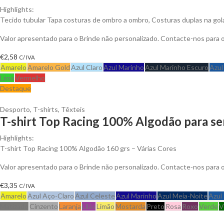
Highlights:
Tecido tubular Tapa costuras de ombro a ombro, Costuras duplas na go
Valor apresentado para o Brinde não personalizado. Contacte-nos para
€
2,58
C/ IVA
Amarelo
Amarelo Gold
Azul Claro
Azul Marinho
Azul Marinho Escuro
Azul
Lima
Vermelho
Destaque
Desporto
,
T-shirts
,
Têxteis
T-shirt Top Racing 100% Algodão para se
Highlights:
T-shirt Top Racing 100% Algodão 160 grs – Várias Cores
Valor apresentado para o Brinde não personalizado. Contacte-nos para
€
3,35
C/ IVA
Amarelo
Azul Aço-Claro
Azul Celeste
Azul Marinho
Azul Meia-Noite
Azul
Matizado
Cinzento
Laranja
Lilás
Limão
Mostarda
Preto
Rosa
Roxo
Verde
V