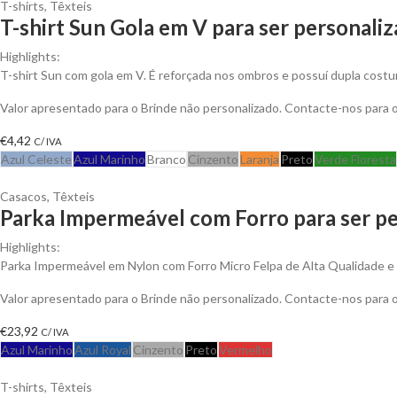
T-shirts
,
Têxteis
T-shirt Sun Gola em V para ser personali
Highlights:
T-shirt Sun com gola em V. É reforçada nos ombros e possuí dupla costu
Valor apresentado para o Brinde não personalizado. Contacte-nos para
€
4,42
C/ IVA
Azul Celeste
Azul Marinho
Branco
Cinzento
Laranja
Preto
Verde Floresta
Casacos
,
Têxteis
Parka Impermeável com Forro para ser pe
Highlights:
Parka Impermeável em Nylon com Forro Micro Felpa de Alta Qualidade e An
Valor apresentado para o Brinde não personalizado. Contacte-nos para
€
23,92
C/ IVA
Azul Marinho
Azul Royal
Cinzento
Preto
Vermelho
T-shirts
,
Têxteis