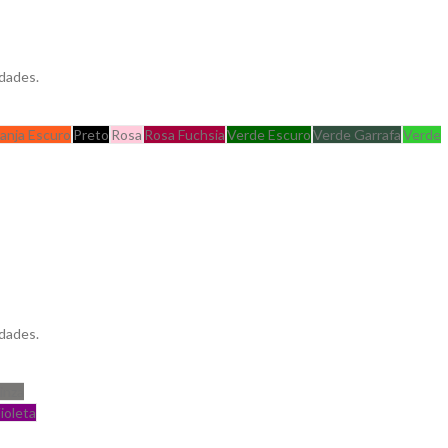
dades.
ranja Escuro
Preto
Rosa
Rosa Fuchsia
Verde Escuro
Verde Garrafa
Verde
dades.
inza
ioleta