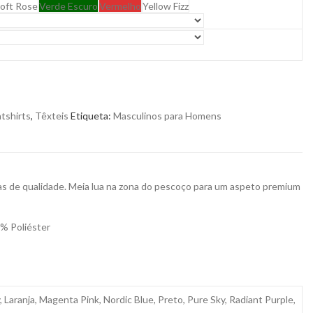
oft Rose
Verde Escuro
Vermelho
Yellow Fizz
tshirts
,
Têxteis
Etiqueta:
Masculinos para Homens
as de qualidade. Meia lua na zona do pescoço para um aspeto premium
% Poliéster
Laranja, Magenta Pink, Nordic Blue, Preto, Pure Sky, Radiant Purple,