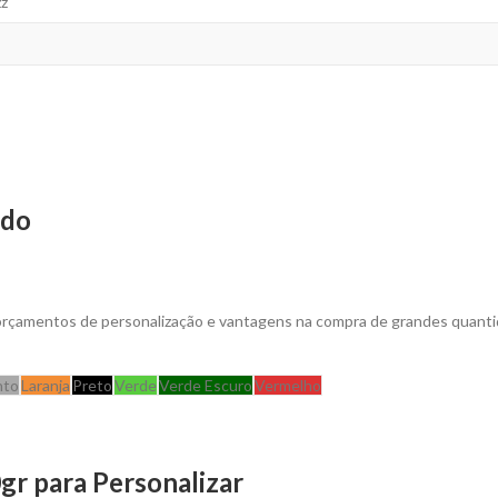
zz
ado
 orçamentos de personalização e vantagens na compra de grandes quant
nto
Laranja
Preto
Verde
Verde Escuro
Vermelho
gr para Personalizar