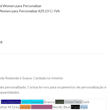
omen para Personalizar
€
29,13
C/ IVA
98
la Redonda é Suave, Cardada no Interior
não personalizado. Contacte-nos para orçamentos de personalização e
 quantidades.
t
Azul Marinho
Azul Turquesa
Branco
Caqui
Cinza Claro
Dark
ther M Grey
Laranja
Magenta Pink
Nordic Blue
Preto
Pure