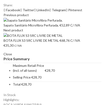
Share:
Facebook
Twitter
LinkedIn
Telegram
Pinterest
Previous product
Sapato Sanitário Microfibra Perfurada.
€
52,89
C/ IVA
Next product
BOTA FLUX S3 SRC LIVRE DE METAL
€
68,76
C/ IVA
€
35,30
C/ IVA
Close
Price Summary
Maximum Retail Price
(incl. of all taxes)
€
28,70
Selling Price
€
28,70
Total
€
28,70
In Stock
Highlights:
SOCA VIRDS SANITÁRIA