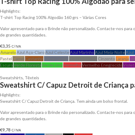
T-shirt Top Racing 100% Algodão para se
Highlights:
T-shirt Top Racing 100% Algodão 160 grs – Várias Cores
Valor apresentado para o Brinde não personalizado. Contacte-nos para
de grandes quantidades.
€
3,35
C/ IVA
Amarelo
Azul Aço-Claro
Azul Celeste
Azul Marinho
Azul Meia-Noite
Azul
Pastel
Camel
Castanho
Cinza Carvão
Cinza Matizado
Cinzento
Laranja
Lil
Escuro
Verde Floresta
Verde Lima
Vermelho
Vermelho Enegrecido
Violet
Sweatshirts
,
Têxteis
Sweatshirt C/ Capuz Detroit de Criança p
Highlights:
Sweatshirt C/ Capuz Detroit de Criança. Tem ainda um bolso frontal.
Valor apresentado para o Brinde não personalizado. Contacte-nos para
de grandes quantidades.
€
9,78
C/ IVA