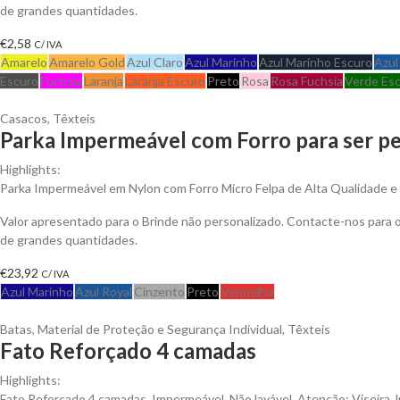
de grandes quantidades.
€
2,58
C/ IVA
Amarelo
Amarelo Gold
Azul Claro
Azul Marinho
Azul Marinho Escuro
Azul
Escuro
Fuchsia
Laranja
Laranja Escuro
Preto
Rosa
Rosa Fuchsia
Verde Es
Casacos
,
Têxteis
Parka Impermeável com Forro para ser pe
Highlights:
Parka Impermeável em Nylon com Forro Micro Felpa de Alta Qualidade e An
Valor apresentado para o Brinde não personalizado. Contacte-nos para
de grandes quantidades.
€
23,92
C/ IVA
Azul Marinho
Azul Royal
Cinzento
Preto
Vermelho
Batas
,
Material de Proteção e Segurança Individual
,
Têxteis
Fato Reforçado 4 camadas
Highlights:
Fato Reforçado 4 camadas. Impermeável. Não lavável. Atenção: Viseira, l