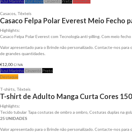
Azul Marinho
Azul Royal
Cinzento
Preto
Vermelho
Casacos
,
Têxteis
Casaco Felpa Polar Everest Meio Fecho p
Highlights:
Casaco Felpa Polar Everest com Tecnologia anti-pilling. Com meio fecho 
Valor apresentado para o Brinde não personalizado. Contacte-nos para
de grandes quantidades.
€
12,00
C/ IVA
Azul Marinho
Cinzento
Preto
Destaque
T-shirts
,
Têxteis
T-shirt de Adulto Manga Curta Cores 150
Highlights:
Tecido tubular Tapa costuras de ombro a ombro, Costuras duplas na go
25 UNIDADES
Valor apresentado para o Brinde não personalizado. Contacte-nos para