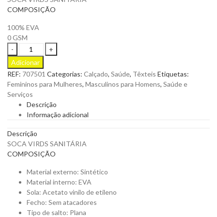
COMPOSIÇÃO
100% EVA
0 GSM
SOCA
VIRDS
Adicionar
SANITÁRIA
REF:
707501
Categorias:
Calçado
,
Saúde
,
Têxteis
Etiquetas:
OB
Femininos para Mulheres
,
Masculinos para Homens
,
Saúde e
E
Serviços
SRC
Descrição
quantity
Informação adicional
Descrição
SOCA VIRDS SANITÁRIA
COMPOSIÇÃO
Material externo: Sintético
Material interno: EVA
Sola: Acetato vinilo de etileno
Fecho: Sem atacadores
Tipo de salto: Plana