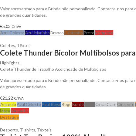
Valor apresentado para o Brinde não personalizado. Contacte-nos para
de grandes quantidades.
€
5,03
C/ IVA
Azul Celeste
Azul Marinho
Branco
Castanho
Preto
Vermelho
Coletes
,
Têxteis
Colete Thunder Bicolor Multibolsos para
Highlights:
Colete Thunder de Trabalho Acolchoado de Multibolsos
Valor apresentado para o Brinde não personalizado. Contacte-nos para
de grandes quantidades.
€
21,22
C/ IVA
Amarelo
Azul Celeste
Azul Royal
Bege
Bordô
Cinza
Cinza Claro
Cinzento
Maça
Vermelho
Destaque
Desporto
,
T-shirts
,
Têxteis