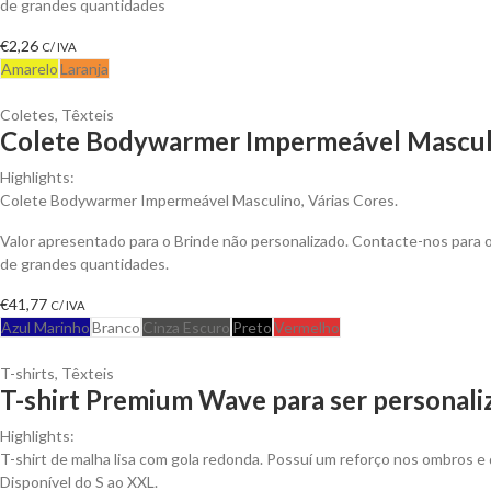
de grandes quantidades
€
2,26
C/ IVA
Amarelo
Laranja
Coletes
,
Têxteis
Colete Bodywarmer Impermeável Masculi
Highlights:
Colete Bodywarmer Impermeável Masculino, Várias Cores.
Valor apresentado para o Brinde não personalizado. Contacte-nos para
de grandes quantidades.
€
41,77
C/ IVA
Azul Marinho
Branco
Cinza Escuro
Preto
Vermelho
T-shirts
,
Têxteis
T-shirt Premium Wave para ser personali
Highlights:
T-shirt de malha lisa com gola redonda. Possuí um reforço nos ombros e 
Disponível do S ao XXL.