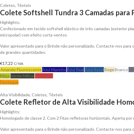
Coletes
,
Têxteis
Colete Softshell Tundra 3 Camadas para 
Highlights:
Confecionado em tecido softshell elástico de três camadas (exterior plan
micropolar) com efeito corta-ventos
Valor apresentado para o Brinde não personalizado. Contacte-nos para
de grandes quantidades.
€
17,22
C/ IVA
Amarelo Fluorescente
Azul Marinho
Azul Real
Azul Royal
Bege
Branco
Ci
Maça
Verde Militar
Vermelho
Destaque
Alta Visibilidade
,
Coletes
,
Têxteis
Colete Refletor de Alta Visibilidade Hom
Highlights:
Homologado de classe 2. Com 2 Fitas refletoras horizontais. Aperta por 
Valor apresentado para o Brinde não personalizado. Contacte-nos para