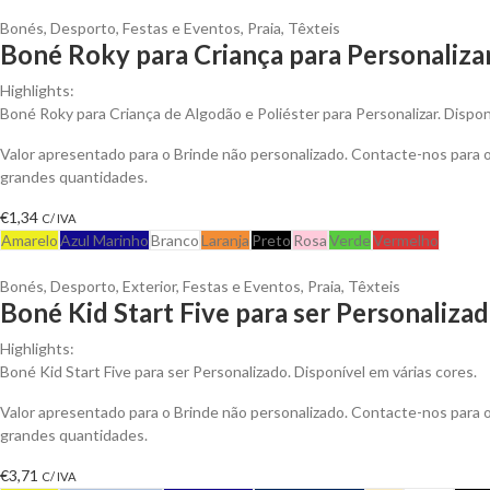
Bonés
,
Desporto
,
Festas e Eventos
,
Praia
,
Têxteis
Boné Roky para Criança para Personaliza
Highlights:
Boné Roky para Criança de Algodão e Poliéster para Personalizar. Dispon
Valor apresentado para o Brinde não personalizado. Contacte-nos para
grandes quantidades.
€
1,34
C/ IVA
Amarelo
Azul Marinho
Branco
Laranja
Preto
Rosa
Verde
Vermelho
Bonés
,
Desporto
,
Exterior
,
Festas e Eventos
,
Praia
,
Têxteis
Boné Kid Start Five para ser Personaliza
Highlights:
Boné Kid Start Five para ser Personalizado. Disponível em várias cores.
Valor apresentado para o Brinde não personalizado. Contacte-nos para
grandes quantidades.
€
3,71
C/ IVA