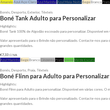
Amarelo
Azul Aço-Claro
Azul Marinho
Azul Meia-Noite
Bege
Branco
Pret
Bonés
,
Desporto
,
Exterior
,
Têxteis
Boné Tank Adulto para Personalizar
Highlights:
Boné Tank 100% de Algodão escovado para personalizar. Disponível em v
Valor apresentado para o Brinde não personalizado. Contacte-nos para
grandes quantidades.
€
7,33
C/ IVA
Azul Marinho
Bege
Branco
Cinzento
Preto
Verde
Verde Escuro
Bonés
,
Desporto
,
Praia
,
Têxteis
Boné Flinn para Adulto para Personalizar
Highlights:
Boné Flinn para Adulto para personalizar. Disponível em várias cores. O 
Valor apresentado para o Brinde não personalizado. Contacte-nos para
grandes quantidades.