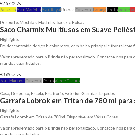
€
2,57
C/ IVA
Amarelo
Azul Marinho
Azul Royal
Branco
Cinzento
Laranja
Preto
Verde
Ve
Desporto
,
Mochilas
,
Mochilas, Sacos e Bolsas
Saco Charmix Multiusos em Suave Poliés
Highlights:
Em descontraído design bicolor retro, com bolso principal e frontal com
Valor apresentado para o Brinde não personalizado. Contacte-nos para
grandes quantidades.
€
3,69
C/ IVA
Azul Marinho
Cinzento
Preto
Verde Escuro
Casa
,
Desporto
,
Escola
,
Escritório
,
Exterior
,
Garrafas
,
Líquidos
Garrafa Lobrok em Tritan de 780 ml para 
Highlights:
Garrafa Lobrok em Tritan de 780ml. Disponível em Várias Cores.
Valor apresentado para o Brinde não personalizado. Contacte-nos para
grandes quantidades.