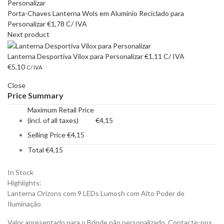
Porta-Chaves Lanterna Wols em Alumínio Reciclado para
Personalizar
€
1,78
C/ IVA
Next product
Lanterna Desportiva Vilox para Personalizar
€
1,11
C/ IVA
€
5,10
C/ IVA
Close
Price Summary
Maximum Retail Price
(incl. of all taxes)
€
4,15
Selling Price
€
4,15
Total
€
4,15
In Stock
Highlights:
Lanterna Orizons com 9 LEDs Lumosh com Alto Poder de
Iluminação
Valor apresentado para o Brinde não personalizado. Contacte-nos