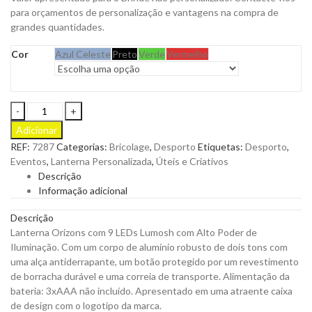
para orçamentos de personalização e vantagens na compra de
grandes quantidades.
Cor
Azul Celeste
Preto
Verde
Vermelho
Lanterna
Orizons
Adicionar
em
REF:
7287
Categorias:
Bricolage
,
Desporto
Etiquetas:
Desporto
,
Alumínio
Eventos
,
Lanterna Personalizada
,
Úteis e Criativos
com
Descrição
9
Informação adicional
LEDs
Lumosh
Descrição
para
Lanterna Orizons com 9 LEDs Lumosh com Alto Poder de
Personalizar
Iluminação. Com um corpo de alumínio robusto de dois tons com
quantity
uma alça antiderrapante, um botão protegido por um revestimento
de borracha durável e uma correia de transporte. Alimentação da
bateria: 3xAAA não incluído. Apresentado em uma atraente caixa
de design com o logotipo da marca.