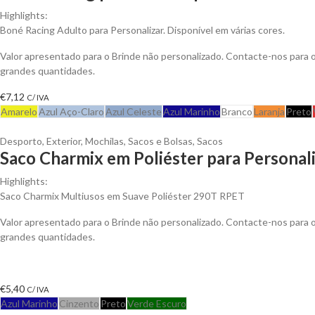
Highlights:
Boné Racing Adulto para Personalizar. Disponível em várias cores.
Valor apresentado para o Brinde não personalizado. Contacte-nos para
grandes quantidades.
€
7,12
C/ IVA
Amarelo
Azul Aço-Claro
Azul Celeste
Azul Marinho
Branco
Laranja
Preto
Desporto
,
Exterior
,
Mochilas, Sacos e Bolsas
,
Sacos
Saco Charmix em Poliéster para Personal
Highlights:
Saco Charmix Multiusos em Suave Poliéster 290T RPET
Valor apresentado para o Brinde não personalizado. Contacte-nos para
grandes quantidades.
€
5,40
C/ IVA
Azul Marinho
Cinzento
Preto
Verde Escuro