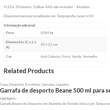
9 LEDs. 30 lúmens. 3 pilhas AAA não incluídas – Alumínio
Disponível para personalização em Tampografia, Laser e UV
Informação adicional
Peso
0,064 kg
Dimensões (C x L x
10 × 3,2 cm
A)
Cor
Azul Celeste, Preto, Verde, Vermelho
Related Products
Casa
,
Desporto
,
Escritório
,
Garrafas
,
Líquidos
Garrafa de desporto Beane 500 ml para s
Highlights:
Garrafa Beane de Desporto em Alumínio de Parede Única com Tampa em 