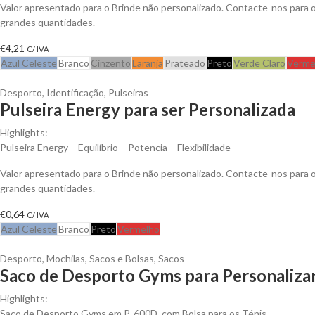
Valor apresentado para o Brinde não personalizado. Contacte-nos para
grandes quantidades.
€
4,21
C/ IVA
Azul Celeste
Branco
Cinzento
Laranja
Prateado
Preto
Verde Claro
Verme
Desporto
,
Identificação
,
Pulseiras
Pulseira Energy para ser Personalizada
Highlights:
Pulseira Energy – Equilíbrio – Potencia – Flexibilidade
Valor apresentado para o Brinde não personalizado. Contacte-nos para
grandes quantidades.
€
0,64
C/ IVA
Azul Celeste
Branco
Preto
Vermelho
Desporto
,
Mochilas, Sacos e Bolsas
,
Sacos
Saco de Desporto Gyms para Personaliza
Highlights:
Saco de Desporto Gyms em P-600D, com Bolsa para os Ténis