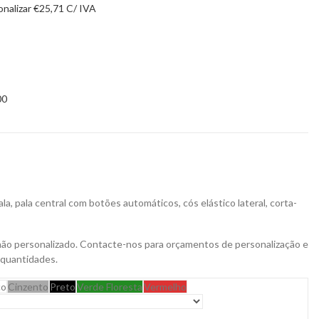
onalizar
€
25,71
C/ IVA
00
la, pala central com botões automáticos, cós elástico lateral, corta-
não personalizado. Contacte-nos para orçamentos de personalização e
 quantidades.
co
Cinzento
Preto
Verde Floresta
Vermelho