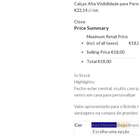
Calças Alta Visibilidade para Pers
€
22,14
C/ IVA
Close
Price Summary
Maximum Retail Price
(incl. of all taxes)
€
18,
Selling Price
€
18,00
Total
€
18,00
In Stock
Highlights:
Fecho-ecler central, oculto com pa
vento em cava para personalizar
Valor apresentado para o Brinde 
vantagens na compra de grandes
Cor
Azul Marinho
Bege
Bran