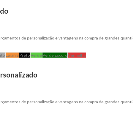
ado
 orçamentos de personalização e vantagens na compra de grandes quant
nto
Laranja
Preto
Verde
Verde Escuro
Vermelho
rsonalizado
 orçamentos de personalização e vantagens na compra de grandes quanti