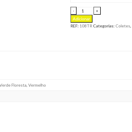
Colete
Acolchoado
Adicionar
para
REF:
108TR
Categorias:
Coletes
,
Personalizar
quantity
 Verde Floresta, Vermelho