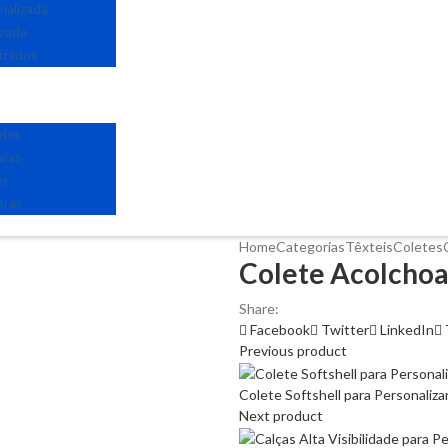
nalizada
izada
izados
edes
uras
os
tras
Home
Categorias
Têxteis
Coletes
Colete Acolchoa
Share:
Facebook
Twitter
LinkedIn
Previous product
Colete Softshell para Personaliza
Next product