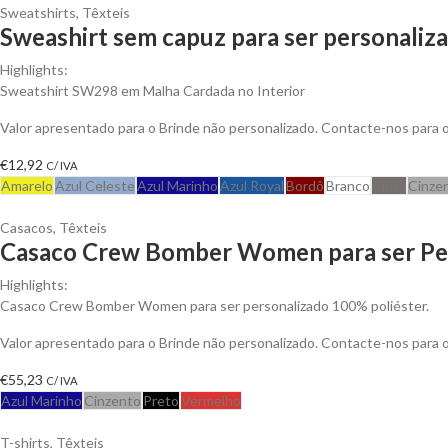
Sweatshirts
,
Têxteis
Sweashirt sem capuz para ser personaliz
Highlights:
Sweatshirt SW298 em Malha Cardada no Interior
Valor apresentado para o Brinde não personalizado. Contacte-nos para
€
12,92
C/ IVA
Amarelo
Azul Celeste
Azul Marinho
Azul Royal
Bordô
Branco
Cinza
Cinze
Casacos
,
Têxteis
Casaco Crew Bomber Women para ser Pe
Highlights:
Casaco Crew Bomber Women para ser personalizado 100% poliéster.
Valor apresentado para o Brinde não personalizado. Contacte-nos para
€
55,23
C/ IVA
Azul Marinho
Cinzento
Preto
Vermelho
T-shirts
,
Têxteis