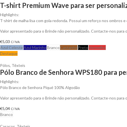
T-shirt Premium Wave para ser personali
Highlights:
T-shirt de malha lisa com gola redonda. Possuí um reforço nos ombros e 
Valor apresentado para o Brinde não personalizado. Contacte-nos para
€
5,03
C/ IVA
Azul Celeste
Azul Marinho
Branco
Castanho
Preto
Vermelho
Destaque
Pólos
,
Têxteis
Pólo Branco de Senhora WPS180 para per
Highlights:
Pólo Branco de Senhora Piqué 100% Algodão
Valor apresentado para o Brinde não personalizado. Contacte-nos para
€
5,04
C/ IVA
Branco
Casacos
,
Têxteis