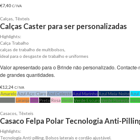
€
7,40
C/ IVA
Calças
,
Têxteis
Calças Caster para ser personalizadas
Highlights:
Calça Trabalho
calças de trabalho de multibolsos,
ideal para o desgaste de trabalho e uniformes
Valor apresentado para o Brinde não personalizado. Contacte
de grandes quantidades.
€
12,24
C/ IVA
Amarelo
Azul Aço-Claro
Azul Celeste
Azul Marinho
Azul Meia-Noite
Azul
Ardósia
Laranja
Lilás
Preto
Rosa
Verde
Verde Escuro
Verde Floresta
Verd
Casacos
,
Têxteis
Casaco Felpa Polar Tecnologia Anti-Pillin
Highlights:
Tecnologia Anti-pilling. Bolsos laterais e cordão ajustável.