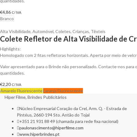
quantidades.
€
4,86
C/ IVA
Branco
Alta Visibilidade
,
Automóvel
,
Coletes
,
Crianças
,
Têxteis
Colete Refletor de Alta Visibilidade de C
Highlights:
Homologado com 2 fitas refletoras horizontais. Aperta por meio de velcr
Valor apresentado para o Brinde não personalizado. Contacte-nos para
quantidades.
€
2,20
C/ IVA
Amarelo Fluorescente
Laranja Fluorescente
Hiper Filme, Brindes Publicitários
Núcleo Empresarial Coração da Crel, Arm. Q. - Estrada de
Pintéus, 2660-194 Sto. Antão do Tojal
+351 21 931 88 49 (chamada para rede fixa nacional)
paulonascimento@hiperfilme.com
www.hiperbrindes.pt