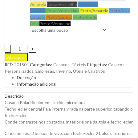
Amarelo
Cinza-Vermelho
Cinza/Azul
Celeste
Cinza/Verde Lima
Preto/Amarelo
Preto/Azul
Celeste
Preto/Laranja
Preto/Verde
Lima
Preto/Vermelho
Casaco
Polar
Adicionar
Bicolor
REF:
201504
Categorias:
Casacos
,
Têxteis
Etiquetas:
Casacos
para
Personalizados
,
Empresas
,
Inverno
,
Úteis e Criativos
Personalizar
Descrição
quantity
Informação adicional
Descrição
Casaco Polar Bicolor em Tecido microfibra
Fecho-ecler central Pala interna virada na parte superior, tapando o
fecho-ecler
Cor de contraste nos costados, interior e orla da gola e fecho-ecler
Cinco bolsos: 3 bolsos de vivo, com fecho-ecler 2 bolsos interiores.