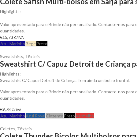
Colete Safish Multi-bolsos em Sarja para
Highlights:
Colete Safish multi-bolsos em Sarja de Algodão, Fecho em Nylon
Valor apresentado para o Brinde não personalizado. Contacte-nos para
quantidades.
€
15,73
C/ IVA
Azul Marinho
Bege
Preto
Sweatshirts
,
Têxteis
Sweatshirt C/ Capuz Detroit de Criança p
Highlights:
Sweatshirt C/ Capuz Detroit de Criança. Tem ainda um bolso frontal.
Valor apresentado para o Brinde não personalizado. Contacte-nos para
quantidades.
€
9,78
C/ IVA
Azul Marinho
Azul Royal
Cinzento
Preto
Vermelho
Coletes
,
Têxteis
Colete Thunder Bicolor Multibolsos para