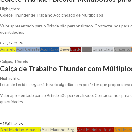
Highlights:
Colete Thunder de Trabalho Acolchoado de Multibolsos
Valor apresentado para o Brinde não personalizado. Contacte-nos para
quantidades.
€
21,22
C/ IVA
Amarelo
Azul Celeste
Azul Royal
Bege
Bordô
Cinza
Cinza Claro
Cinzento
Calças
,
Têxteis
Calça de Trabalho Thunder com Múltiplos
Highlights:
Feito de tecido sarga misturado algodão com poliéster que proporciona d
Valor apresentado para o Brinde não personalizado. Contacte-nos para
quantidades.
€
19,68
C/ IVA
Azul Marinho-Amarelo
Azul Marinho-Bege
Azul Marinho-Bordô
Azul Mari