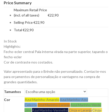
Price Summary
Maximum Retail Price
(incl. of all taxes)
€
22,90
Selling Price
€
22,90
Total
€
22,90
In Stock
Highlights:
Fecho-ecler central Pala interna virada na parte superior, tapando o
fecho-ecler
Cor de contraste nos costados.
Valor apresentado para o Brinde não personalizado. Contacte-nos
para orçamentos de personalização e vantagens na compra de
grandes quantidades.
Tamanhos
Cor
Azul Marinho-Amarelo
Azul Marinho-Azul
Celeste
Azul Marinho-Laranja
Azul Marinho-Verde
Lima
Azul Marinho-Vermelho
Cinza e Laranja
Cinza-