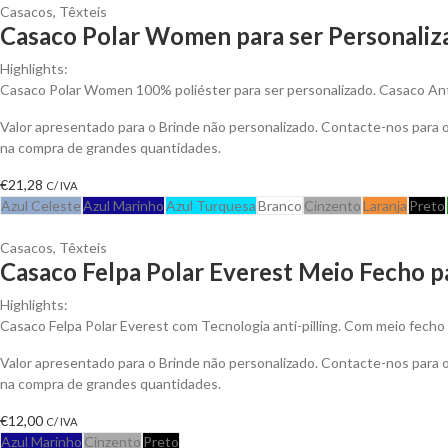
Casacos
,
Têxteis
Casaco Polar Women para ser Personaliz
Highlights:
Casaco Polar Women 100% poliéster para ser personalizado. Casaco Anti-
Valor apresentado para o Brinde não personalizado. Contacte-nos para
na compra de grandes quantidades.
€
21,28
C/ IVA
Azul Celeste
Azul Marinho
Azul Turquesa
Branco
Cinzento
Laranja
Preto
Casacos
,
Têxteis
Casaco Felpa Polar Everest Meio Fecho p
Highlights:
Casaco Felpa Polar Everest com Tecnologia anti-pilling. Com meio fecho 
Valor apresentado para o Brinde não personalizado. Contacte-nos para
na compra de grandes quantidades.
€
12,00
C/ IVA
Azul Marinho
Cinzento
Preto