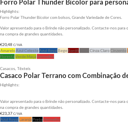
Forro Polar Thunder Bicolor para persona
Highlights:
Forro Polar Thunder Bicolor com bolsos, Grande Variedade de Cores.
Valor apresentado para o Brinde não personalizado. Contacte-nos para
na compra de grandes quantidades.
€
20,48
C/ IVA
Amarelo
Azul Celeste
Azul Royal
Bege
Bordô
Cinza
Cinza Claro
Cinzento
Floresta
Verde Maça
Vermelho
Casacos
,
Têxteis
Casaco Polar Terrano com Combinação de
Highlights:
Gola alta com fecho plástico a contrastar. Peças dos ombros e detal
Valor apresentado para o Brinde não personalizado. Contacte-nos para
na compra de grandes quantidades.
€
23,37
C/ IVA
Azul Royal
Laranja
Preto
Vermelho