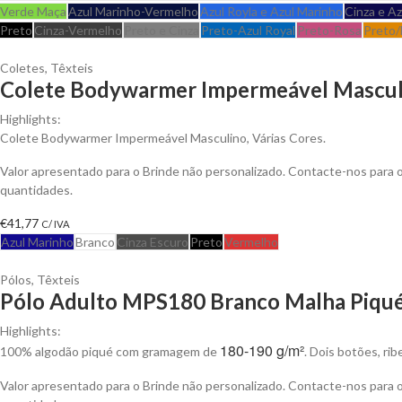
Verde Maça
Azul Marinho-Vermelho
Azul Royla e Azul Marinho
Cinza e A
Preto
Cinza-Vermelho
Preto e Cinza
Preto-Azul Royal
Preto-Rosa
Preto/
Coletes
,
Têxteis
Colete Bodywarmer Impermeável Masculi
Highlights:
Colete Bodywarmer Impermeável Masculino, Várias Cores.
Valor apresentado para o Brinde não personalizado. Contacte-nos para
quantidades.
€
41,77
C/ IVA
Azul Marinho
Branco
Cinza Escuro
Preto
Vermelho
Pólos
,
Têxteis
Pólo Adulto MPS180 Branco Malha Piqué 
Highlights:
180-190 g/m²
100% algodão piqué com gramagem de
. Dois botões, ri
Valor apresentado para o Brinde não personalizado. Contacte-nos para