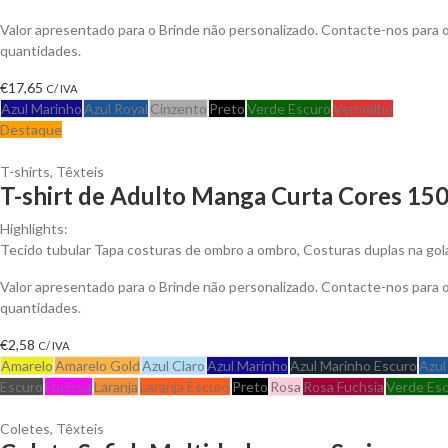
Valor apresentado para o Brinde não personalizado. Contacte-nos para
quantidades.
€
17,65
C/ IVA
Azul Marinho
Azul Royal
Cinzento
Preto
Verde Escuro
Vermelho
Destaque
T-shirts
,
Têxteis
T-shirt de Adulto Manga Curta Cores 150
Highlights:
Tecido tubular Tapa costuras de ombro a ombro, Costuras duplas na go
Valor apresentado para o Brinde não personalizado. Contacte-nos para
quantidades.
€
2,58
C/ IVA
Amarelo
Amarelo Gold
Azul Claro
Azul Marinho
Azul Marinho Escuro
Azul
Escuro
Fuchsia
Laranja
Laranja Escuro
Preto
Rosa
Rosa Fuchsia
Verde Es
Coletes
,
Têxteis