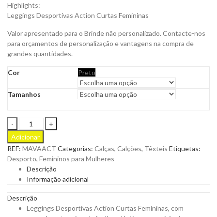
Highlights:
Leggings Desportivas Action Curtas Femininas
Valor apresentado para o Brinde não personalizado. Contacte-nos
para orçamentos de personalização e vantagens na compra de
grandes quantidades.
Cor
Preto
Tamanhos
Leggings
Desportivas
Adicionar
Action
REF:
MAVAACT
Categorias:
Calças
,
Calções
,
Têxteis
Etiquetas:
Curtas
Desporto
,
Femininos para Mulheres
Femininas
Descrição
para
Informação adicional
Personalizar
quantity
Descrição
Leggings Desportivas Action Curtas Femininas, com