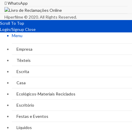
WhatsApp
Hiperfilme © 2020. All Rights Reserved.
Scroll To Top
Login/Signup
Close
Menu
Empresa
Têxteis
Escrita
Casa
Ecológicos-Materiais Reciclados
Escritório
Festas e Eventos
Líquidos