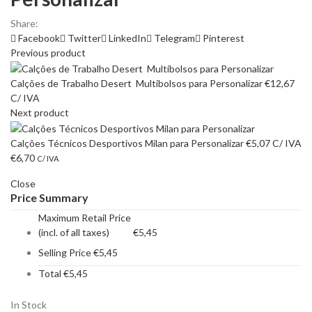
Share:
Facebook
Twitter
LinkedIn
Telegram
Pinterest
Previous product
Calções de Trabalho Desert Multibolsos para Personalizar
€
12,67
C/ IVA
Next product
Calções Técnicos Desportivos Milan para Personalizar
€
5,07
C/ IVA
€
6,70
C/ IVA
Close
Price Summary
Maximum Retail Price
(incl. of all taxes)
€
5,45
Selling Price
€
5,45
Total
€
5,45
In Stock