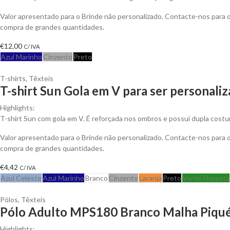
Valor apresentado para o Brinde não personalizado. Contacte-nos para
compra de grandes quantidades.
€
12,00
C/ IVA
Azul Marinho
Cinzento
Preto
T-shirts
,
Têxteis
T-shirt Sun Gola em V para ser personali
Highlights:
T-shirt Sun com gola em V. É reforçada nos ombros e possuí dupla costu
Valor apresentado para o Brinde não personalizado. Contacte-nos para
compra de grandes quantidades.
€
4,42
C/ IVA
Azul Celeste
Azul Marinho
Branco
Cinzento
Laranja
Preto
Verde Floresta
Pólos
,
Têxteis
Pólo Adulto MPS180 Branco Malha Piqué 
Highlights: