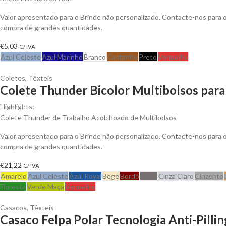
Valor apresentado para o Brinde não personalizado. Contacte-nos para
compra de grandes quantidades.
€
5,03
C/ IVA
Azul Celeste
Azul Marinho
Branco
Castanho
Preto
Vermelho
Coletes
,
Têxteis
Colete Thunder Bicolor Multibolsos para
Highlights:
Colete Thunder de Trabalho Acolchoado de Multibolsos
Valor apresentado para o Brinde não personalizado. Contacte-nos para
compra de grandes quantidades.
€
21,22
C/ IVA
Amarelo
Azul Celeste
Azul Royal
Bege
Bordô
Cinza
Cinza Claro
Cinzento
Floresta
Verde Maça
Vermelho
Casacos
,
Têxteis
Casaco Felpa Polar Tecnologia Anti-Pillin