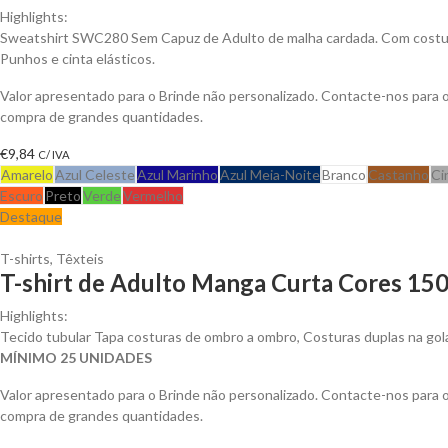
Highlights:
Sweatshirt SWC280 Sem Capuz de Adulto de malha cardada. Com costura
Punhos e cinta elásticos.
Valor apresentado para o Brinde não personalizado. Contacte-nos para
compra de grandes quantidades.
€
9,84
C/ IVA
Amarelo
Azul Celeste
Azul Marinho
Azul Meia-Noite
Branco
Castanho
Ci
Escuro
Preto
Verde
Vermelho
Destaque
T-shirts
,
Têxteis
T-shirt de Adulto Manga Curta Cores 150
Highlights:
Tecido tubular Tapa costuras de ombro a ombro, Costuras duplas na go
MÍNIMO 25 UNIDADES
Valor apresentado para o Brinde não personalizado. Contacte-nos para
compra de grandes quantidades.