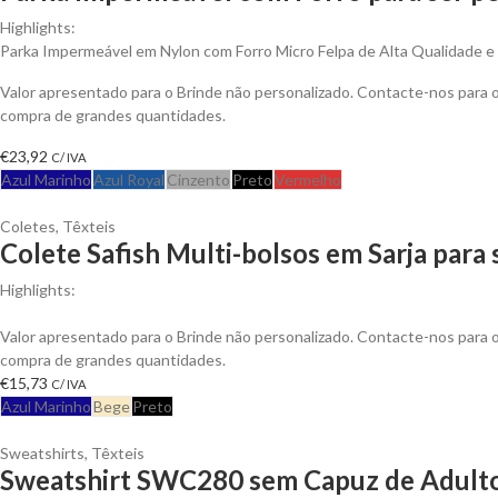
Highlights:
Parka Impermeável em Nylon com Forro Micro Felpa de Alta Qualidade e An
Valor apresentado para o Brinde não personalizado. Contacte-nos para
compra de grandes quantidades.
€
23,92
C/ IVA
Azul Marinho
Azul Royal
Cinzento
Preto
Vermelho
Coletes
,
Têxteis
Colete Safish Multi-bolsos em Sarja para
Highlights:
Colete Safish multi-bolsos em Sarja de Algodão, Fecho em Nylon
Valor apresentado para o Brinde não personalizado. Contacte-nos para
compra de grandes quantidades.
€
15,73
C/ IVA
Azul Marinho
Bege
Preto
Sweatshirts
,
Têxteis
Sweatshirt SWC280 sem Capuz de Adulto