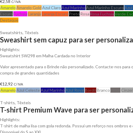
€
2,58
C/ IVA
Amarelo
Amarelo Gold
Azul Claro
Azul Marinho
Azul Marinho Escuro
Azul
Escuro
Fuchsia
Laranja
Laranja Escuro
Preto
Rosa
Rosa Fuchsia
Verde Es
Destaque
Sweatshirts
,
Têxteis
Sweashirt sem capuz para ser personaliz
Highlights:
Sweatshirt SW298 em Malha Cardada no Interior
Valor apresentado para o Brinde não personalizado. Contacte-nos para
compra de grandes quantidades
€
12,92
C/ IVA
Amarelo
Azul Celeste
Azul Marinho
Azul Royal
Bordô
Branco
Cinza
Cinze
T-shirts
,
Têxteis
T-shirt Premium Wave para ser personali
Highlights:
T-shirt de malha lisa com gola redonda. Possuí um reforço nos ombros e 
Disponível do S ao XXL.