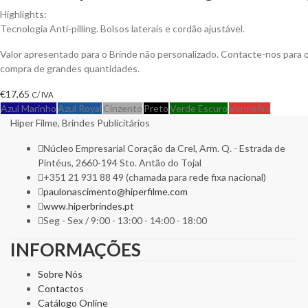
Highlights:
Tecnologia Anti-pilling. Bolsos laterais e cordão ajustável.
Valor apresentado para o Brinde não personalizado. Contacte-nos para
compra de grandes quantidades.
€
17,65
C/ IVA
Azul Marinho
Azul Royal
Cinzento
Preto
Verde Escuro
Vermelho
Hiper Filme, Brindes Publicitários
Núcleo Empresarial Coração da Crel, Arm. Q. - Estrada de
Pintéus, 2660-194 Sto. Antão do Tojal
+351 21 931 88 49 (chamada para rede fixa nacional)
paulonascimento@hiperfilme.com
www.hiperbrindes.pt
Seg - Sex / 9:00 - 13:00 - 14:00 - 18:00
INFORMAÇÕES
Sobre Nós
Contactos
Catálogo Online