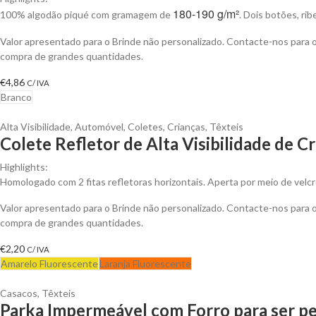
180-190 g/m²
100% algodão piqué com gramagem de
. Dois botões, ri
Valor apresentado para o Brinde não personalizado. Contacte-nos para
compra de grandes quantidades.
€
4,86
C/ IVA
Branco
Alta Visibilidade
,
Automóvel
,
Coletes
,
Crianças
,
Têxteis
Colete Refletor de Alta Visibilidade de C
Highlights:
Homologado com 2 fitas refletoras horizontais. Aperta por meio de velcr
Valor apresentado para o Brinde não personalizado. Contacte-nos para
compra de grandes quantidades.
€
2,20
C/ IVA
Amarelo Fluorescente
Laranja Fluorescente
Casacos
,
Têxteis
Parka Impermeável com Forro para ser pe