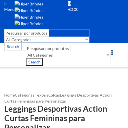
0
Menu
€
0,00
Search
0
Menu
€
0,00
Search
Home
Categorias
Têxteis
Calças
Leggings Desportivas Action
Curtas Femininas para Personalizar
Leggings Desportivas Action
Curtas Femininas para
Personalizar