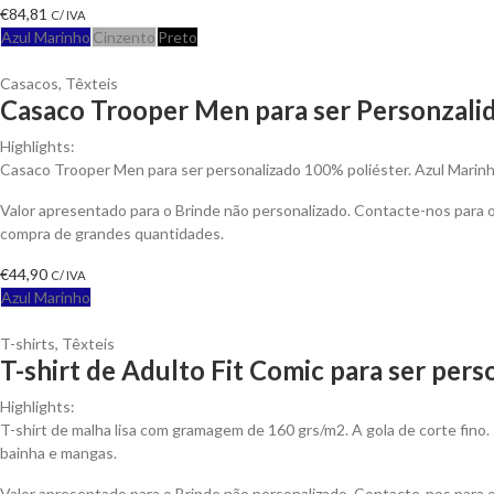
€
84,81
C/ IVA
Azul Marinho
Cinzento
Preto
Casacos
,
Têxteis
Casaco Trooper Men para ser Personzali
Highlights:
Casaco Trooper Men para ser personalizado 100% poliéster. Azul Marinh
Valor apresentado para o Brinde não personalizado. Contacte-nos para
compra de grandes quantidades.
€
44,90
C/ IVA
Azul Marinho
T-shirts
,
Têxteis
T-shirt de Adulto Fit Comic para ser pers
Highlights:
T-shirt de malha lisa com gramagem de 160 grs/m2. A gola de corte fino.
bainha e mangas.
Valor apresentado para o Brinde não personalizado. Contacte-nos para