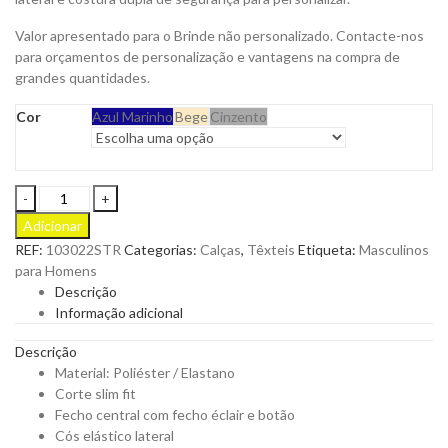
Valor apresentado para o Brinde não personalizado. Contacte-nos
para orçamentos de personalização e vantagens na compra de
grandes quantidades.
Cor
Azul Marinho
Bege
Cinzento
Calças
Trekking
Adicionar
Stretch
REF:
103022STR
Categorias:
Calças
,
Têxteis
Etiqueta:
Masculinos
para
para Homens
Personalizar
Descrição
quantity
Informação adicional
Descrição
Material: Poliéster / Elastano
Corte slim fit
Fecho central com fecho éclair e botão
Cós elástico lateral