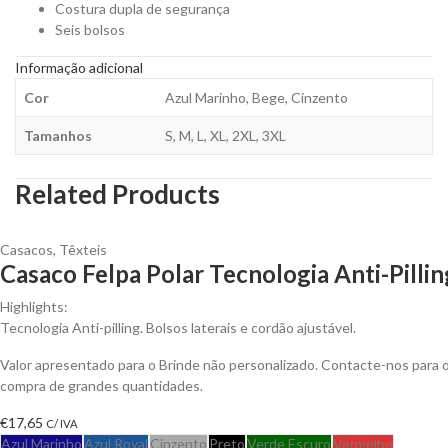
Costura dupla de segurança
Seis bolsos
Informação adicional
Cor
Azul Marinho, Bege, Cinzento
Tamanhos
S, M, L, XL, 2XL, 3XL
Related Products
Casacos
,
Têxteis
Casaco Felpa Polar Tecnologia Anti-Pillin
Highlights:
Tecnologia Anti-pilling. Bolsos laterais e cordão ajustável.
Valor apresentado para o Brinde não personalizado. Contacte-nos para
compra de grandes quantidades.
€
17,65
C/ IVA
Azul Marinho
Azul Royal
Cinzento
Preto
Verde Escuro
Vermelho