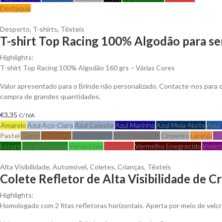
Destaque
Desporto
,
T-shirts
,
Têxteis
T-shirt Top Racing 100% Algodão para se
Highlights:
T-shirt Top Racing 100% Algodão 160 grs – Várias Cores
Valor apresentado para o Brinde não personalizado. Contacte-nos para
compra de grandes quantidades.
€
3,35
C/ IVA
Amarelo
Azul Aço-Claro
Azul Celeste
Azul Marinho
Azul Meia-Noite
Azul
Pastel
Camel
Castanho
Cinza Carvão
Cinza Matizado
Cinzento
Laranja
Lil
Escuro
Verde Floresta
Verde Lima
Vermelho
Vermelho Enegrecido
Violet
Alta Visibilidade
,
Automóvel
,
Coletes
,
Crianças
,
Têxteis
Colete Refletor de Alta Visibilidade de C
Highlights:
Homologado com 2 fitas refletoras horizontais. Aperta por meio de velcr