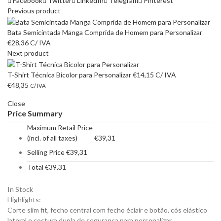
Facebook
Twitter
LinkedIn
Telegram
Pinterest
Previous product
Bata Semicintada Manga Comprida de Homem para Personalizar
€
28,36
C/ IVA
Next product
T-Shirt Técnica Bicolor para Personalizar
€
14,15
C/ IVA
€
48,35
C/ IVA
Close
Price Summary
Maximum Retail Price
(incl. of all taxes)
€
39,31
Selling Price
€
39,31
Total
€
39,31
In Stock
Highlights:
Corte slim fit, fecho central com fecho éclair e botão, cós elástico
lateral e costura dupla de segurança para personalizar.