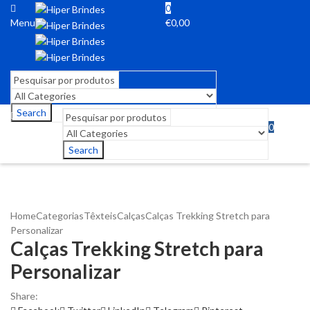
0
Menu
€
0,00
Search
0
Menu
€
0,00
Search
Home
Categorias
Têxteis
Calças
Calças Trekking Stretch para
Personalizar
Calças Trekking Stretch para
Personalizar
Share: