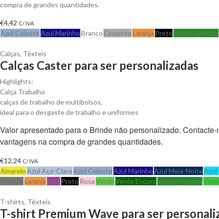
compra de grandes quantidades.
€
4,42
C/ IVA
Azul Celeste
Azul Marinho
Branco
Cinzento
Laranja
Preto
Verde Floresta
Calças
,
Têxteis
Calças Caster para ser personalizadas
Highlights:
Calça Trabalho
calças de trabalho de multibolsos,
ideal para o desgaste de trabalho e uniformes
Valor apresentado para o Brinde não personalizado. Contacte
vantagens na compra de grandes quantidades.
€
12,24
C/ IVA
Amarelo
Azul Aço-Claro
Azul Celeste
Azul Marinho
Azul Meia-Noite
Azul
Ardósia
Laranja
Lilás
Preto
Rosa
Verde
Verde Escuro
Verde Floresta
Verd
T-shirts
,
Têxteis
T-shirt Premium Wave para ser personali