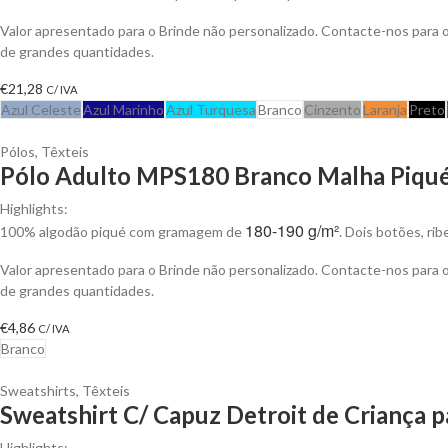
Valor apresentado para o Brinde não personalizado. Contacte-nos para
de grandes quantidades.
€
21,28
C/ IVA
Azul Celeste
Azul Marinho
Azul Turquesa
Branco
Cinzento
Laranja
Preto
Pólos
,
Têxteis
Pólo Adulto MPS180 Branco Malha Piqué 
Highlights:
180-190 g/m²
100% algodão piqué com gramagem de
. Dois botões, ri
Valor apresentado para o Brinde não personalizado. Contacte-nos para
de grandes quantidades.
€
4,86
C/ IVA
Branco
Sweatshirts
,
Têxteis
Sweatshirt C/ Capuz Detroit de Criança p
Highlights: