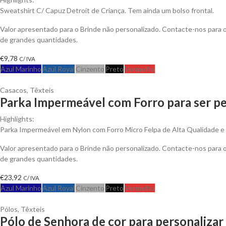
Sweatshirt C/ Capuz Detroit de Criança. Tem ainda um bolso frontal.
Valor apresentado para o Brinde não personalizado. Contacte-nos para
de grandes quantidades.
€
9,78
C/ IVA
Azul Marinho
Azul Royal
Cinzento
Preto
Vermelho
Casacos
,
Têxteis
Parka Impermeável com Forro para ser pe
Highlights:
Parka Impermeável em Nylon com Forro Micro Felpa de Alta Qualidade e An
Valor apresentado para o Brinde não personalizado. Contacte-nos para
de grandes quantidades.
€
23,92
C/ IVA
Azul Marinho
Azul Royal
Cinzento
Preto
Vermelho
Pólos
,
Têxteis
Pólo de Senhora de cor para personalizar