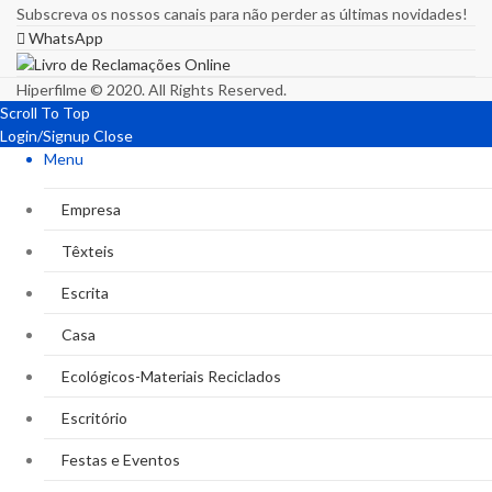
Subscreva os nossos canais para não perder as últimas novidades!
WhatsApp
Hiperfilme © 2020. All Rights Reserved.
Scroll To Top
Login/Signup
Close
Menu
Empresa
Têxteis
Escrita
Casa
Ecológicos-Materiais Reciclados
Escritório
Festas e Eventos