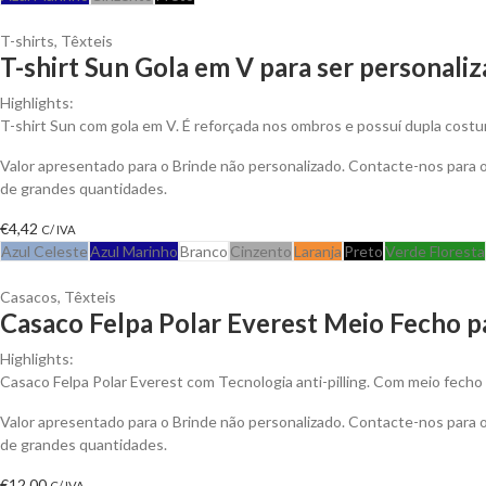
T-shirts
,
Têxteis
T-shirt Sun Gola em V para ser personali
Highlights:
T-shirt Sun com gola em V. É reforçada nos ombros e possuí dupla costu
Valor apresentado para o Brinde não personalizado. Contacte-nos para
de grandes quantidades.
€
4,42
C/ IVA
Azul Celeste
Azul Marinho
Branco
Cinzento
Laranja
Preto
Verde Floresta
Casacos
,
Têxteis
Casaco Felpa Polar Everest Meio Fecho p
Highlights:
Casaco Felpa Polar Everest com Tecnologia anti-pilling. Com meio fecho 
Valor apresentado para o Brinde não personalizado. Contacte-nos para
de grandes quantidades.
€
12,00
C/ IVA