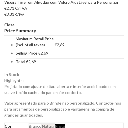
Viseira Tiger em Algodão com Velcro Ajustável para Personalizar
€
2,71
C/ IVA
€
3,31
C/ IVA
Close
Price Summary
Maximum Retail Price
(incl. of all taxes)
€
2,69
Selling Price
€
2,69
Total
€
2,69
In Stock
Highlights:
Projetado com ajuste de tiara aberta e interior acolchoado com
suave tecido cacheado para maior conforto.
Valor apresentado para o Brinde não personalizado. Contacte-nos
para orçamentos de personalização e vantagens na compra de
grandes quantidades.
Cor
Branco
Natura
Preto