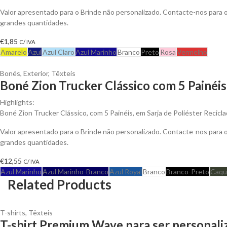
Valor apresentado para o Brinde não personalizado. Contacte-nos para
grandes quantidades.
€
1,85
C/ IVA
Amarelo
Azul
Azul Claro
Azul Marinho
Branco
Preto
Rosa
Vermelho
Bonés
,
Exterior
,
Têxteis
Boné Zion Trucker Clássico com 5 Painéis
Highlights:
Boné Zion Trucker Clássico, com 5 Painéis, em Sarja de Poliéster Recicl
Valor apresentado para o Brinde não personalizado. Contacte-nos para
grandes quantidades.
€
12,55
C/ IVA
Azul Marinho
Azul Marinho-Branco
Azul Royal
Branco
Branco-Preto
Caqu
Related Products
T-shirts
,
Têxteis
T-shirt Premium Wave para ser personali