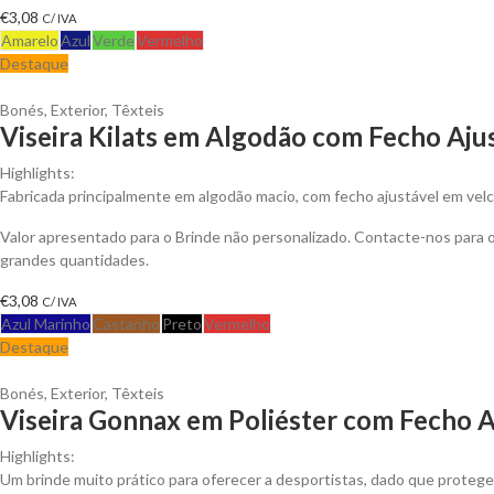
€
3,08
C/ IVA
Amarelo
Azul
Verde
Vermelho
Destaque
Bonés
,
Exterior
,
Têxteis
Viseira Kilats em Algodão com Fecho Ajus
Highlights:
Fabricada principalmente em algodão macio, com fecho ajustável em velc
Valor apresentado para o Brinde não personalizado. Contacte-nos para
grandes quantidades.
€
3,08
C/ IVA
Azul Marinho
Castanho
Preto
Vermelho
Destaque
Bonés
,
Exterior
,
Têxteis
Viseira Gonnax em Poliéster com Fecho A
Highlights:
Um brinde muito prático para oferecer a desportistas, dado que protege 