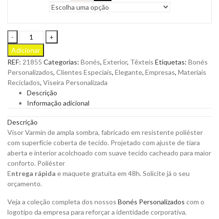
Viseira
Varmin
Adicionar
em
REF:
21855
Categorias:
Bonés
,
Exterior
,
Têxteis
Etiquetas:
Bonés
Poliéster
Personalizados
,
Clientes Especiais
,
Elegante
,
Empresas
,
Materiais
com
Reciclados
,
Viseira Personalizada
Superfície
Descrição
Coberta
Informação adicional
de
Tecido
Descrição
para
Visor Varmin de ampla sombra, fabricado em resistente poliéster
Personalizar
com superfície coberta de tecido. Projetado com ajuste de tiara
quantity
aberta e interior acolchoado com suave tecido cacheado para maior
conforto.
Poliéster
E
ntrega rápida
e maquete gratuita em 48h. Solicite já o seu
orçamento.
Veja a coleção completa dos nossos
Bonés Personalizados
com o
logotipo da empresa para reforçar a identidade corporativa.