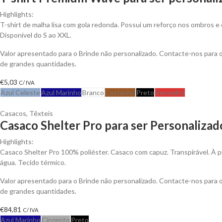
Highlights:
T-shirt de malha lisa com gola redonda. Possuí um reforço nos ombros e 
Disponível do S ao XXL.
Valor apresentado para o Brinde não personalizado. Contacte-nos para
de grandes quantidades.
€
5,03
C/ IVA
Azul Celeste
Azul Marinho
Branco
Castanho
Preto
Vermelho
Casacos
,
Têxteis
Casaco Shelter Pro para ser Personalizad
Highlights:
Casaco Shelter Pro 100% poliéster. Casaco com capuz. Transpirável. À p
água. Tecido térmico.
Valor apresentado para o Brinde não personalizado. Contacte-nos para
de grandes quantidades.
€
84,81
C/ IVA
Azul Marinho
Cinzento
Preto