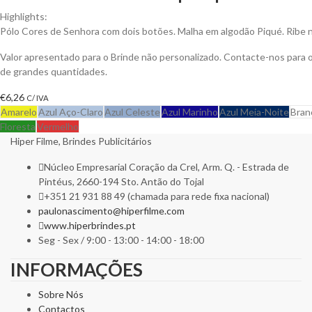
Highlights:
Pólo Cores de Senhora com dois botões. Malha em algodão Piqué. Ribe 
Valor apresentado para o Brinde não personalizado. Contacte-nos para
de grandes quantidades.
€
6,26
C/ IVA
Amarelo
Azul Aço-Claro
Azul Celeste
Azul Marinho
Azul Meia-Noite
Bran
Floresta
Vermelho
Hiper Filme, Brindes Publicitários
Núcleo Empresarial Coração da Crel, Arm. Q. - Estrada de
Pintéus, 2660-194 Sto. Antão do Tojal
+351 21 931 88 49 (chamada para rede fixa nacional)
paulonascimento@hiperfilme.com
www.hiperbrindes.pt
Seg - Sex / 9:00 - 13:00 - 14:00 - 18:00
INFORMAÇÕES
Sobre Nós
Contactos