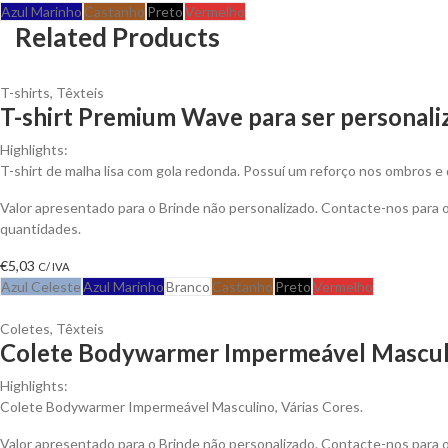
Azul Marinho
Castanho
Preto
Vermelho
Related Products
T-shirts
,
Têxteis
T-shirt Premium Wave para ser personali
Highlights:
T-shirt de malha lisa com gola redonda. Possuí um reforço nos ombros e 
Valor apresentado para o Brinde não personalizado. Contacte-nos para
quantidades.
€
5,03
C/ IVA
Azul Celeste
Azul Marinho
Branco
Castanho
Preto
Vermelho
Coletes
,
Têxteis
Colete Bodywarmer Impermeável Masculi
Highlights:
Colete Bodywarmer Impermeável Masculino, Várias Cores.
Valor apresentado para o Brinde não personalizado. Contacte-nos para