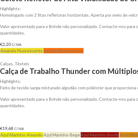
Highlights:
Homologado com 2 fitas refletoras horizontais. Aperta por meio de velcr
Valor apresentado para o Brinde não personalizado. Contacte-nos para
quantidades.
€
2,20
C/ IVA
Amarelo Fluorescente
Laranja Fluorescente
Calças
,
Têxteis
Calça de Trabalho Thunder com Múltiplos
Highlights:
Feito de tecido sarga misturado algodão com poliéster que proporciona d
Valor apresentado para o Brinde não personalizado. Contacte-nos para
quantidades.
€
19,68
C/ IVA
Azul Marinho-Amarelo
Azul Marinho-Bege
Azul Marinho-Bordô
Azul Mari