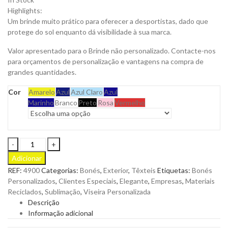
Highlights:
Um brinde muito prático para oferecer a desportistas, dado que
protege do sol enquanto dá visibilidade à sua marca.
Valor apresentado para o Brinde não personalizado. Contacte-nos
para orçamentos de personalização e vantagens na compra de
grandes quantidades.
Cor
Amarelo
Azul
Azul Claro
Azul
Marinho
Branco
Preto
Rosa
Vermelho
Viseira
Gonnax
Adicionar
em
REF:
4900
Categorias:
Bonés
,
Exterior
,
Têxteis
Etiquetas:
Bonés
Poliéster
Personalizados
,
Clientes Especiais
,
Elegante
,
Empresas
,
Materiais
com
Reciclados
,
Sublimação
,
Viseira Personalizada
Fecho
Descrição
Ajustável
Informação adicional
em
Velcro