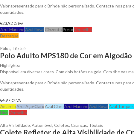
Valor apresentado para o Brinde não personalizado. Contacte-nos para
quantidades.
€
23,92
C/ IVA
Azul Marinho
Azul Royal
Cinzento
Preto
Vermelho
Destaque
Pólos
,
Têxteis
Polo Adulto MPS180 de Cor em Algodão P
Highlights:
Disponível em diversas cores. Com dois botões na gola. Com ribe nas ma
Valor apresentado para o Brinde não personalizado. Contacte-nos para
quantidades.
€
4,97
C/ IVA
Amarelo
Azul Aço-Claro
Azul Claro
Azul Marinho
Azul Royal
Azul Turques
Lima
Vermelho
Alta Visibilidade
,
Automóvel
,
Coletes
,
Crianças
,
Têxteis
Colete Refletor de Alta Visibilidade de C