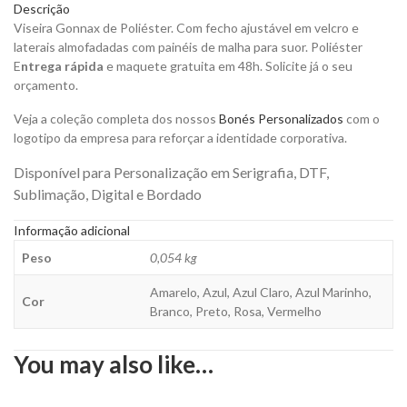
Descrição
para
Viseira Gonnax de Poliéster. Com fecho ajustável em velcro e
Personalizar
laterais almofadadas com painéis de malha para suor.
Poliéster
quantity
E
ntrega rápida
e maquete gratuita em 48h. Solicite já o seu
orçamento.
Veja a coleção completa dos nossos
Bonés Personalizados
com o
logotipo da empresa para reforçar a identidade corporativa.
Disponível para Personalização em Serigrafia, DTF,
Sublimação, Digital e Bordado
Informação adicional
Peso
0,054 kg
Amarelo, Azul, Azul Claro, Azul Marinho,
Cor
Branco, Preto, Rosa, Vermelho
You may also like…