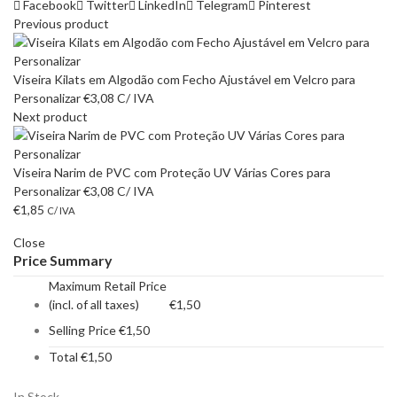
Facebook
Twitter
LinkedIn
Telegram
Pinterest
Previous product
Viseira Kilats em Algodão com Fecho Ajustável em Velcro para
Personalizar
€
3,08
C/ IVA
Next product
Viseira Narim de PVC com Proteção UV Várias Cores para
Personalizar
€
3,08
C/ IVA
€
1,85
C/ IVA
Close
Price Summary
Maximum Retail Price
(incl. of all taxes)
€
1,50
Selling Price
€
1,50
Total
€
1,50
In Stock