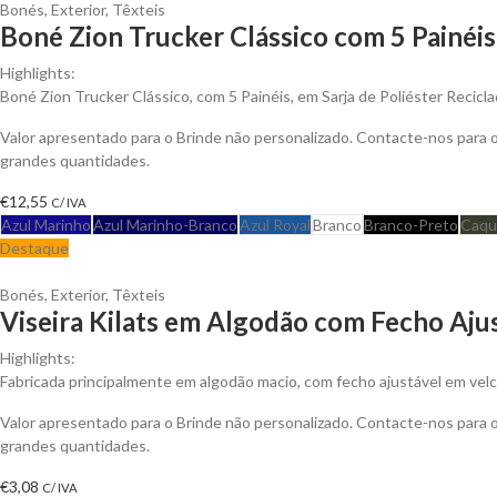
Bonés
,
Exterior
,
Têxteis
Boné Zion Trucker Clássico com 5 Painéis
Highlights:
Boné Zion Trucker Clássico, com 5 Painéis, em Sarja de Poliéster Recicl
Valor apresentado para o Brinde não personalizado. Contacte-nos para
grandes quantidades.
€
12,55
C/ IVA
Azul Marinho
Azul Marinho-Branco
Azul Royal
Branco
Branco-Preto
Caqu
Destaque
Bonés
,
Exterior
,
Têxteis
Viseira Kilats em Algodão com Fecho Ajus
Highlights:
Fabricada principalmente em algodão macio, com fecho ajustável em velc
Valor apresentado para o Brinde não personalizado. Contacte-nos para
grandes quantidades.
€
3,08
C/ IVA