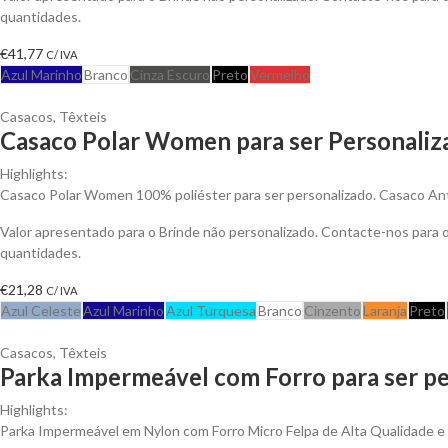
quantidades.
€
41,77
C/ IVA
Azul Marinho
Branco
Cinza Escuro
Preto
Vermelho
Casacos
,
Têxteis
Casaco Polar Women para ser Personaliz
Highlights:
Casaco Polar Women 100% poliéster para ser personalizado. Casaco Anti-
Valor apresentado para o Brinde não personalizado. Contacte-nos para
quantidades.
€
21,28
C/ IVA
Azul Celeste
Azul Marinho
Azul Turquesa
Branco
Cinzento
Laranja
Preto
Casacos
,
Têxteis
Parka Impermeável com Forro para ser pe
Highlights:
Parka Impermeável em Nylon com Forro Micro Felpa de Alta Qualidade e An