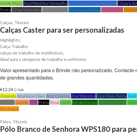
Verde Maça
Azul Marinho-Vermelho
Azul Royla e Azul Marinho
Cinza e A
Preto
Cinza-Vermelho
Preto e Cinza
Preto-Azul Royal
Preto-Rosa
Preto/
Calças
,
Têxteis
Calças Caster para ser personalizadas
Highlights:
Calça Trabalho
calças de trabalho de multibolsos,
ideal para o desgaste de trabalho e uniformes
Valor apresentado para o Brinde não personalizado. Contacte
de grandes quantidades.
€
12,24
C/ IVA
Amarelo
Azul Aço-Claro
Azul Celeste
Azul Marinho
Azul Meia-Noite
Azul
Ardósia
Laranja
Lilás
Preto
Rosa
Verde
Verde Escuro
Verde Floresta
Verd
Destaque
Pólos
,
Têxteis
Pólo Branco de Senhora WPS180 para per