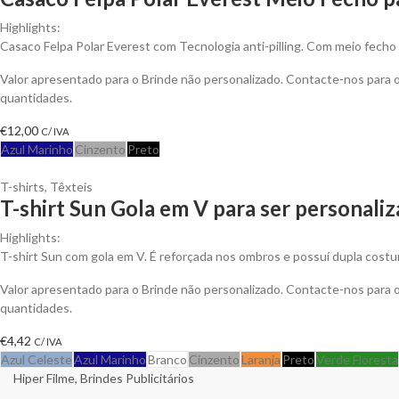
Highlights:
Casaco Felpa Polar Everest com Tecnologia anti-pilling. Com meio fecho 
Valor apresentado para o Brinde não personalizado. Contacte-nos para
quantidades.
€
12,00
C/ IVA
Azul Marinho
Cinzento
Preto
T-shirts
,
Têxteis
T-shirt Sun Gola em V para ser personali
Highlights:
T-shirt Sun com gola em V. É reforçada nos ombros e possuí dupla costu
Valor apresentado para o Brinde não personalizado. Contacte-nos para
quantidades.
€
4,42
C/ IVA
Azul Celeste
Azul Marinho
Branco
Cinzento
Laranja
Preto
Verde Floresta
Hiper Filme, Brindes Publicitários