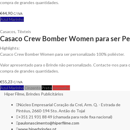
compra de grandes quantidades.
€
44,90
C/ IVA
Azul Marinho
Casacos
,
Têxteis
Casaco Crew Bomber Women para ser Pe
Highlights:
Casaco Crew Bomber Women para ser personalizado 100% poliéster.
Valor apresentado para o Brinde não personalizado. Contacte-nos para
compra de grandes quantidades.
€
55,23
C/ IVA
Azul Marinho
Cinzento
Preto
Vermelho
Hiper Filme, Brindes Publicitários
Núcleo Empresarial Coração da Crel, Arm. Q. - Estrada de
Pintéus, 2660-194 Sto. Antão do Tojal
+351 21 931 88 49 (chamada para rede fixa nacional)
paulonascimento@hiperfilme.com
www.hiperbrindes.pt