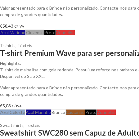
Valor apresentado para o Brinde não personalizado. Contacte-nos para
compra de grandes quantidades.
€
58,43
C/ IVA
Azul Marinho
Cinzento
Preto
Vermelho
T-shirts
,
Têxteis
T-shirt Premium Wave para ser personali
Highlights:
T-shirt de malha lisa com gola redonda. Possuí um reforço nos ombros e 
Disponível do S ao XXL.
Valor apresentado para o Brinde não personalizado. Contacte-nos para
compra de grandes quantidades.
€
5,03
C/ IVA
Azul Celeste
Azul Marinho
Branco
Castanho
Preto
Vermelho
Sweatshirts
,
Têxteis
Sweatshirt SWC280 sem Capuz de Adulto