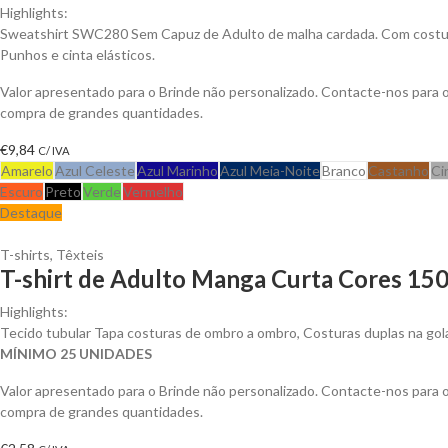
Highlights:
Sweatshirt SWC280 Sem Capuz de Adulto de malha cardada. Com costura
Punhos e cinta elásticos.
Valor apresentado para o Brinde não personalizado. Contacte-nos para
compra de grandes quantidades.
€
9,84
C/ IVA
Amarelo
Azul Celeste
Azul Marinho
Azul Meia-Noite
Branco
Castanho
Ci
Escuro
Preto
Verde
Vermelho
Destaque
T-shirts
,
Têxteis
T-shirt de Adulto Manga Curta Cores 150
Highlights:
Tecido tubular Tapa costuras de ombro a ombro, Costuras duplas na go
MÍNIMO 25 UNIDADES
Valor apresentado para o Brinde não personalizado. Contacte-nos para
compra de grandes quantidades.