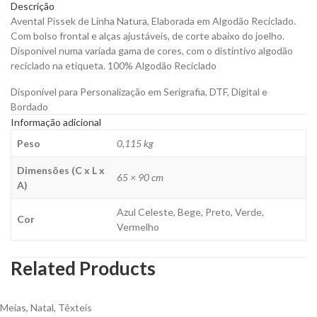
Descrição
Avental Pissek de Linha Natura, Elaborada em Algodão Reciclado.
Com bolso frontal e alças ajustáveis, de corte abaixo do joelho.
Disponível numa variada gama de cores, com o distintivo algodão
reciclado na etiqueta. 100% Algodão Reciclado
Disponível para Personalização em Serigrafia, DTF, Digital e
Bordado
Informação adicional
Peso
0,115 kg
Dimensões (C x L x
65 × 90 cm
A)
Azul Celeste, Bege, Preto, Verde,
Cor
Vermelho
Related Products
Meias
,
Natal
,
Têxteis