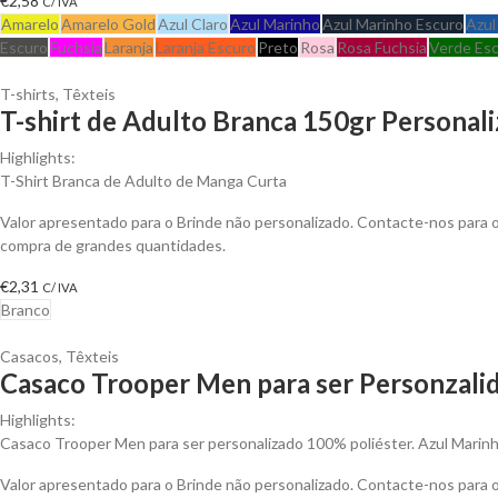
€
2,58
C/ IVA
Amarelo
Amarelo Gold
Azul Claro
Azul Marinho
Azul Marinho Escuro
Azul
Escuro
Fuchsia
Laranja
Laranja Escuro
Preto
Rosa
Rosa Fuchsia
Verde Es
T-shirts
,
Têxteis
T-shirt de Adulto Branca 150gr Personali
Highlights:
T-Shirt Branca de Adulto de Manga Curta
Valor apresentado para o Brinde não personalizado. Contacte-nos para
compra de grandes quantidades.
€
2,31
C/ IVA
Branco
Casacos
,
Têxteis
Casaco Trooper Men para ser Personzali
Highlights:
Casaco Trooper Men para ser personalizado 100% poliéster. Azul Marinh
Valor apresentado para o Brinde não personalizado. Contacte-nos para