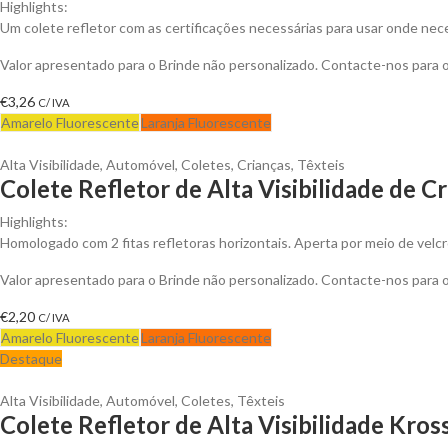
Highlights:
Um colete refletor com as certificações necessárias para usar onde nece
Valor apresentado para o Brinde não personalizado. Contacte-nos para
€
3,26
C/ IVA
Amarelo Fluorescente
Laranja Fluorescente
Alta Visibilidade
,
Automóvel
,
Coletes
,
Crianças
,
Têxteis
Colete Refletor de Alta Visibilidade de C
Highlights:
Homologado com 2 fitas refletoras horizontais. Aperta por meio de velcr
Valor apresentado para o Brinde não personalizado. Contacte-nos para
€
2,20
C/ IVA
Amarelo Fluorescente
Laranja Fluorescente
Destaque
Alta Visibilidade
,
Automóvel
,
Coletes
,
Têxteis
Colete Refletor de Alta Visibilidade Kro