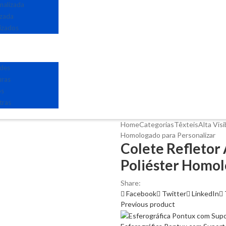
nalizada
izada
izados
edes
uras
os
tras
Home
Categorias
Têxteis
Alta Visi
Homologado para Personalizar
Colete Refletor 
Poliéster Homol
Share:
Facebook
Twitter
LinkedIn
Previous product