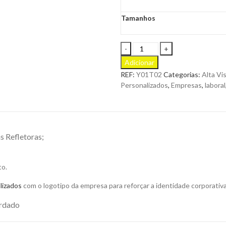
Tamanhos
Colete
Refletor
Adicionar
Alta
REF:
Y01T02
Categorias:
Alta Vis
Visibilidade
Personalizados
,
Empresas
,
laboral
4
Bandas
em
Poliéster
Homologado
 Refletoras;
para
Personalizar
quantity
to.
lizados
com o logotipo da empresa para reforçar a identidade corporativa
ordado