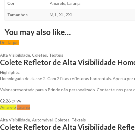
Cor
Amarelo, Laranja
Tamanhos
M, L, XL, 2XL
You may also like…
Destaque
Alta Visibilidade
,
Coletes
,
Têxteis
Colete Refletor de Alta Visibilidade Hom
Highlights:
Homologado de classe 2. Com 2 Fitas refletoras horizontais. Aperta por 
Valor apresentado para o Brinde não personalizado. Contacte-nos para
€
2,26
C/ IVA
Amarelo
Laranja
Alta Visibilidade
,
Automóvel
,
Coletes
,
Têxteis
Colete Refletor de Alta Visibilidade Ref