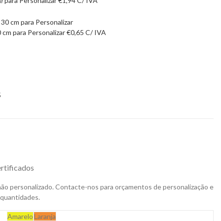
e para Personalizar
€
1,94
C/ IVA
0 cm para Personalizar
€
0,65
C/ IVA
5
rtificados
não personalizado. Contacte-nos para orçamentos de personalização e
 quantidades.
Amarelo
Laranja