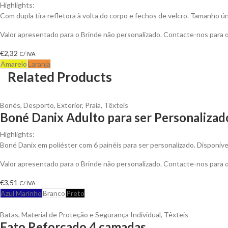
Highlights:
Com dupla tira refletora à volta do corpo e fechos de velcro. Tamanho ún
Valor apresentado para o Brinde não personalizado. Contacte-nos para
€
2,32
C/ IVA
Amarelo
Laranja
Related Products
Bonés
,
Desporto
,
Exterior
,
Praia
,
Têxteis
Boné Danix Adulto para ser Personalizad
Highlights:
Boné Danix em poliéster com 6 painéis para ser personalizado. Disponíve
Valor apresentado para o Brinde não personalizado. Contacte-nos para
€
3,51
C/ IVA
Azul Marinho
Branco
Preto
Batas
,
Material de Proteção e Segurança Individual
,
Têxteis
Fato Reforçado 4 camadas