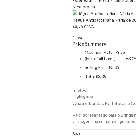
Esferográfica Pontux com Suport
Next product
Régua Antibacteriana Nitria de 3
€
3,75
C/ IVA
Close
Price Summary
Maximum Retail Price
(incl. of all taxes)
€
3,0
Selling Price
€
3,05
Total
€
3,05
In Stock
Highlights:
Quatro bandas Refletoras e Ce
Valor apresentado para o Brinde 
vantagens na compra de grandes
Cor