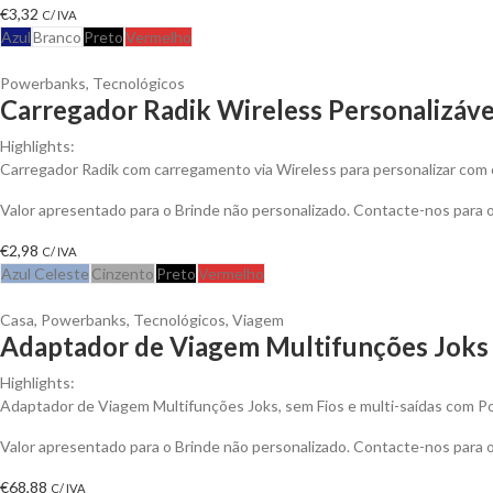
€
3,32
C/ IVA
Azul
Branco
Preto
Vermelho
Powerbanks
,
Tecnológicos
Carregador Radik Wireless Personalizáve
Highlights:
Carregador Radik com carregamento via Wireless para personalizar com o
Valor apresentado para o Brinde não personalizado. Contacte-nos para
€
2,98
C/ IVA
Azul Celeste
Cinzento
Preto
Vermelho
Casa
,
Powerbanks
,
Tecnológicos
,
Viagem
Adaptador de Viagem Multifunções Joks 
Highlights:
Adaptador de Viagem Multifunções Joks, sem Fios e multi-saídas com 
Valor apresentado para o Brinde não personalizado. Contacte-nos para
€
68,88
C/ IVA