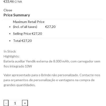
€
33,46
C/ IVA
Close
Price Summary
Maximum Retail Price
(incl. of all taxes)
€
27,20
Selling Price
€
27,20
Total
€
27,20
In Stock
Highlights:
Bateria auxiliar Yendik externa de 8.000 mAh, com carregador sem
fios integrado 10W
Valor apresentado para o Brinde não personalizado. Contacte-nos
para orçamentos de personalização e vantagens na compra de
grandes quantidades.
Bateria