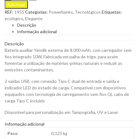
auxiliar
Adicionar
Yendik
REF:
1955
Categorias:
Powerbanks
,
Tecnológicos
Etiquetas:
externa
ecológico
,
Elegante
de
Descrição
8.000
Informação adicional
mAh
para
Descrição
ser
Bateria auxiliar Yendik externa de 8.000 mAh, com carregador sem
Personalizado
fios integrado 10W. Fabricada em palha de trigo, para assim
quantity
fomentar a utilização de matérias-primas naturais e reduzir as
emissões contaminantes.
2 saídas USB, com conexão Tipo C dual de entrada e saída e
indicador LED do estado de carga. Compatível com dispositivos
equipados com tecnologia de carregamento sem fios Qi, cabo de
carga Tipo C incluído
Disponível para personalização em Tampografia, UV e Laser
Informação adicional
Peso
0,125 kg