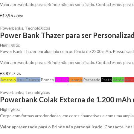
Valor apresentado para o Brinde não personalizado. Contacte-nos para
€
17,96
C/ IVA
Powerbanks
,
Tecnológicos
Power Bank Thazer para ser Personaliza
Highlights:
Power Bank Thazer em alumínio com potência de 2200 mAh. Possuí saída
Valor apresentado para o Brinde não personalizado. Contacte-nos para
€
5,87
C/ IVA
Amarelo
Azul Celeste
Branco
Fuchsia
Laranja
Prateado
Preto
Verde
Verm
Powerbanks
,
Tecnológicos
Powerbank Colak Externa de 1.200 mAh d
Highlights:
Corpo com formas arredondadas, em cores chamativas e com uma ampla s
Valor apresentado para o Brinde não personalizado. Contacte-nos