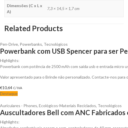
Dimensões (C x L x
7,3 × 14,5 × 1,7 cm
A)
Related Products
Pen-Drive
,
Powerbanks
,
Tecnológicos
Powerbank com USB Spencer para ser Pe
Highlights:
Powerbank com potência de 2500 mAh com saída usb e entrada micro us
Valor apresentado para o Brinde não personalizado. Contacte-nos para
€
10,64
C/ IVA
Destaque
Auriculares - Phones
,
Ecológicos-Materiais Reciclados
,
Tecnológicos
Auscultadores Bell com ANC Fabricados c
Highlights:
Almofadas confortáveis ecoam o som, controladores de 40 mm, resposta 