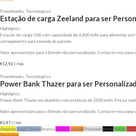
Powerbanks
,
Tecnológicos
Estação de carga Zeeland para ser Person
Highlights:
Estação de carga USB com capacidade de 6.800 mAh para alimentar até 4 
carregamento para tomada de parede.
Valor apresentado para o Brinde não personalizado. Contacte-nos para
€
12,92
C/ IVA
Powerbanks
,
Tecnológicos
Power Bank Thazer para ser Personaliza
Highlights:
Power Bank Thazer em alumínio com potência de 2200 mAh. Possuí saída
Valor apresentado para o Brinde não personalizado. Contacte-nos para
€
5,87
C/ IVA
Amarelo
Azul Celeste
Branco
Fuchsia
Laranja
Prateado
Preto
Verde
Verm
Destaque