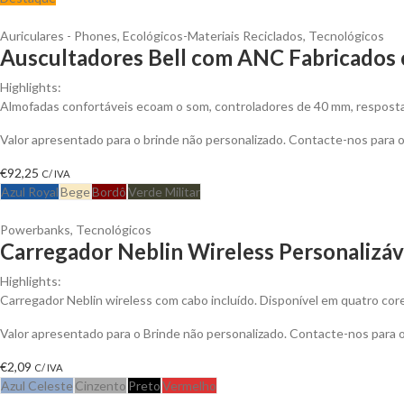
Auriculares - Phones
,
Ecológicos-Materiais Reciclados
,
Tecnológicos
Auscultadores Bell com ANC Fabricados c
Highlights:
Almofadas confortáveis ecoam o som, controladores de 40 mm, resposta 
Valor apresentado para o brinde não personalizado. Contacte-nos para
€
92,25
C/ IVA
Azul Royal
Bege
Bordô
Verde Militar
Powerbanks
,
Tecnológicos
Carregador Neblin Wireless Personalizáv
Highlights:
Carregador Neblin wireless com cabo incluído. Disponível em quatro cor
Valor apresentado para o Brinde não personalizado. Contacte-nos para
€
2,09
C/ IVA
Azul Celeste
Cinzento
Preto
Vermelho