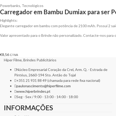
Powerbanks
,
Tecnológicos
Carregador em Bambu Dumiax para ser P
Highlights:
Elegante carregador em bambu com potência de 2100 mAh. Possuí 2 saíd
Valor apresentado para o Brinde não personalizado. Contacte-nos para
€
8,56
C/ IVA
Hiper Filme, Brindes Publicitários
Núcleo Empresarial Coração da Crel, Arm. Q. - Estrada de
Pintéus, 2660-194 Sto. Antão do Tojal
+351 21 931 88 49 (chamada para rede fixa nacional)
paulonascimento@hiperfilme.com
www.hiperbrindes.pt
Seg - Sex / 9:00 - 13:00 - 14:00 - 18:00
INFORMAÇÕES