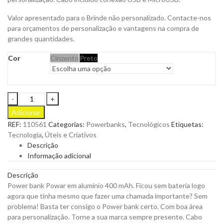
Valor apresentado para o Brinde não personalizado. Contacte-nos
para orçamentos de personalização e vantagens na compra de
grandes quantidades.
Cor
Cinzento
Preto
Powerbank
em
Adicionar
Alumínio
REF:
110561
Categorias:
Powerbanks
,
Tecnológicos
Etiquetas:
Powar
Tecnologia
,
Úteis e Criativos
para
Descrição
ser
Informação adicional
Personalizado
quantity
Descrição
Power bank Powar em alumínio 400 mAh. Ficou sem bateria logo
agora que tinha mesmo que fazer uma chamada importante? Sem
problema! Basta ter consigo o Power bank certo. Com boa área
para personalização. Torne a sua marca sempre presente. Cabo