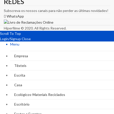
REDES
Subscreva os nossos canais para não perder as últimas novidades!
WhatsApp
Hiperfilme © 2020. All Rights Reserved.
Scroll To Top
Login/Signup
Close
Menu
Empresa
Têxteis
Escrita
Casa
Ecológicos-Materiais Reciclados
Escritório
Festas e Eventos