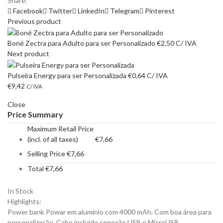
Share:
Facebook
Twitter
LinkedIn
Telegram
Pinterest
Previous product
Boné Zectra para Adulto para ser Personalizado
€
2,50
C/ IVA
Next product
Pulseira Energy para ser Personalizada
€
0,64
C/ IVA
€
9,42
C/ IVA
Close
Price Summary
Maximum Retail Price
(incl. of all taxes)
€
7,66
Selling Price
€
7,66
Total
€
7,66
In Stock
Highlights:
Power bank Powar em alumínio com 4000 mAh. Com boa área para
personalização. Cabo incluído conexão USB e MicroUSB.