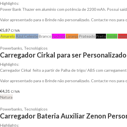
Highlights:
Power Bank Thazer em alumínio com potência de 2200 mAh. Possuí saída
Valor apresentado para o Brinde não personalizado. Contacte-nos para
€
5,87
C/ IVA
Amarelo
Azul Celeste
Branco
Fuchsia
Laranja
Prateado
Preto
Verde
Verm
Powerbanks
,
Tecnológicos
Carregador Cirkal para ser Personalizado
Highlights:
Carregador Cirkal feito a partir de Palha de trigo/ ABS com carregament
Valor apresentado para o Brinde não personalizado. Contacte-nos para
€
4,31
C/ IVA
Natura
Powerbanks
,
Tecnológicos
Carregador Bateria Auxiliar Zenon Perso
Highlights: