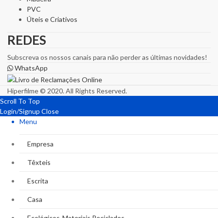
PVC
Úteis e Criativos
REDES
Subscreva os nossos canais para não perder as últimas novidades!
WhatsApp
Hiperfilme © 2020. All Rights Reserved.
Scroll To Top
Login/Signup
Close
Menu
Empresa
Têxteis
Escrita
Casa
Ecológicos-Materiais Reciclados