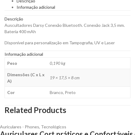
Descrição
quantity
Informação adicional
Descrição
Auscultadores Darsy Conexão Bluetooth. Conexão Jack 3,5 mm.
Bateria 400 mAh
Disponível para personalização em Tampografia, UV e Laser
Informação adicional
Peso
0,190 kg
Dimensões (C x L x
19 × 17,5 × 8 cm
A)
Cor
Branco, Preto
Related Products
Auriculares - Phones
,
Tecnológicos
Auriculares Cort práticos e Confortáveis