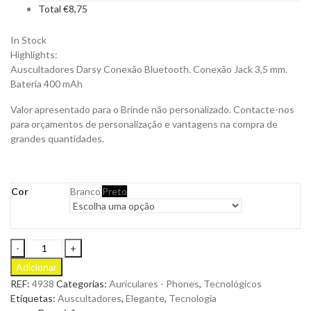
Total
€
8,75
In Stock
Highlights:
Auscultadores Darsy Conexão Bluetooth. Conexão Jack 3,5 mm.
Bateria 400 mAh
Valor apresentado para o Brinde não personalizado. Contacte-nos
para orçamentos de personalização e vantagens na compra de
grandes quantidades.
Cor
Branco
Preto
Auscultadores
Darsy
Adicionar
para
REF:
4938
Categorias:
Auriculares - Phones
,
Tecnológicos
ser
Etiquetas:
Auscultadores
,
Elegante
,
Tecnologia
Personalizado