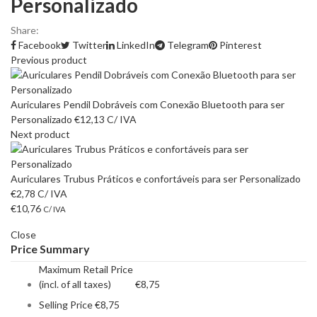
Personalizado
Share:
Facebook
Twitter
LinkedIn
Telegram
Pinterest
Previous product
Auriculares Pendil Dobráveis com Conexão Bluetooth para ser
Personalizado
€
12,13
C/ IVA
Next product
Auriculares Trubus Práticos e confortáveis para ser Personalizado
€
2,78
C/ IVA
€
10,76
C/ IVA
Close
Price Summary
Maximum Retail Price
(incl. of all taxes)
€
8,75
Selling Price
€
8,75