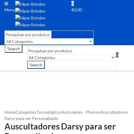
0
Menu
€
0,00
Search
0
Menu
€
0,00
Search
Home
Categorias
Tecnológicos
Auriculares - Phones
Auscultadores
Darsy para ser Personalizado
Auscultadores Darsy para ser