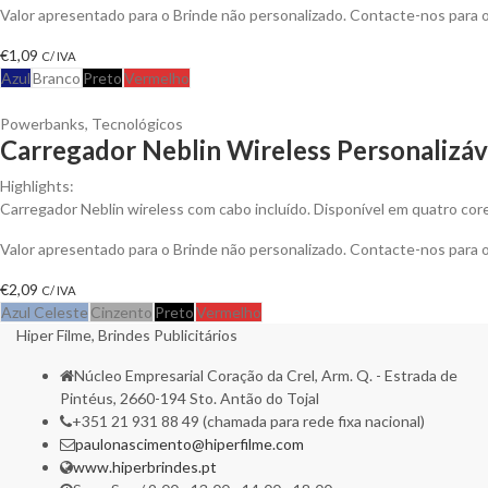
Valor apresentado para o Brinde não personalizado. Contacte-nos para
€
1,09
C/ IVA
Azul
Branco
Preto
Vermelho
Powerbanks
,
Tecnológicos
Carregador Neblin Wireless Personalizáv
Highlights:
Carregador Neblin wireless com cabo incluído. Disponível em quatro cor
Valor apresentado para o Brinde não personalizado. Contacte-nos para
€
2,09
C/ IVA
Azul Celeste
Cinzento
Preto
Vermelho
Hiper Filme, Brindes Publicitários
Núcleo Empresarial Coração da Crel, Arm. Q. - Estrada de
Pintéus, 2660-194 Sto. Antão do Tojal
+351 21 931 88 49 (chamada para rede fixa nacional)
paulonascimento@hiperfilme.com
www.hiperbrindes.pt