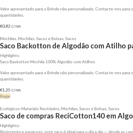
Valor apresentado para o Brinde não personalizado. Contacte-nos para
quantidades.
€
0,82
C/ IVA
Mochilas
,
Mochilas, Sacos e Bolsas
,
Sacos
Saco Backotton de Algodão com Atilho pa
Highlights:
Saco Backotton Mochila 100% Algodão com Atilhos
Valor apresentado para o Brinde não personalizado. Contacte-nos para
quantidades.
€
1,25
C/ IVA
Bege
Ecológicos-Materiais Reciclados
,
Mochilas, Sacos e Bolsas
,
Sacos
Saco de compras ReciCotton140 em Algod
Highlights:
Resistente e espaçoso, este saco é ideal para o dia a dia — desde as 