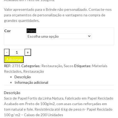
Valor apresentado para o Brinde não personalizado. Contacte-nos
para orçamentos de personalização e vantagens na compra de
grandes quantidades.
Cor
Preto
Saco
Papel
Adicionar
Fortis
REF:
2731
Categorias:
Restauração
,
Sacos
Etiquetas:
Materiais
da
Reciclados
,
Restauração
Linha
Descrição
Natura
Informação adicional
Para
Personalizar
Descrição
quantity
Saco de Papel Fortis da Linha Natura, Fabricado em Papel Reciclado
Acabado em Preto de 100g/m2, com asas curtas reforçadas em
tom natural e fole. Resistência até 6 kg de peso n- Papel Reciclado
100 g/ m2 – Caixas de 200 Unidades