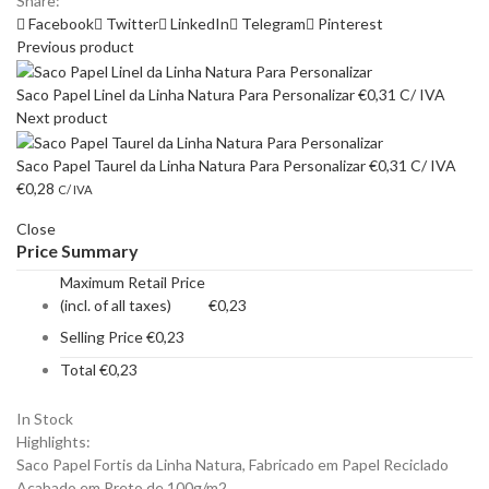
Share:
Facebook
Twitter
LinkedIn
Telegram
Pinterest
Previous product
Saco Papel Linel da Linha Natura Para Personalizar
€
0,31
C/ IVA
Next product
Saco Papel Taurel da Linha Natura Para Personalizar
€
0,31
C/ IVA
€
0,28
C/ IVA
Close
Price Summary
Maximum Retail Price
(incl. of all taxes)
€
0,23
Selling Price
€
0,23
Total
€
0,23
In Stock
Highlights:
Saco Papel Fortis da Linha Natura, Fabricado em Papel Reciclado
Acabado em Preto de 100g/m2