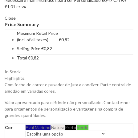
Necessaire Iriam Multiusos para ser Personalizado
€
0,47
C/ IVA
€
1,01
C/ IVA
Close
Price Summary
Maximum Retail Price
(incl. of all taxes)
€
0,82
Selling Price
€
0,82
Total
€
0,82
In Stock
Highlights:
Com fecho de correr e puxador de juta a condizer. Parte central de
algodão em variadas cores.
Valor apresentado para o Brinde não personalizado. Contacte-nos
para orçamentos de personalização e vantagens na compra de
grandes quantidades.
Cor
Azul Marinho
Natura
Preto
Verde