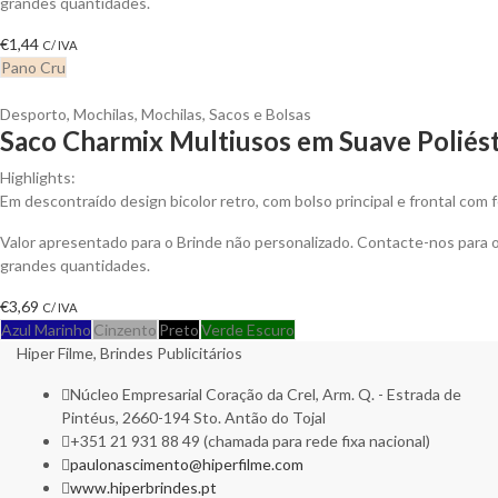
grandes quantidades.
€
1,44
C/ IVA
Pano Cru
Desporto
,
Mochilas
,
Mochilas, Sacos e Bolsas
Saco Charmix Multiusos em Suave Poliés
Highlights:
Em descontraído design bicolor retro, com bolso principal e frontal com
Valor apresentado para o Brinde não personalizado. Contacte-nos para
grandes quantidades.
€
3,69
C/ IVA
Azul Marinho
Cinzento
Preto
Verde Escuro
Hiper Filme, Brindes Publicitários
Núcleo Empresarial Coração da Crel, Arm. Q. - Estrada de
Pintéus, 2660-194 Sto. Antão do Tojal
+351 21 931 88 49 (chamada para rede fixa nacional)
paulonascimento@hiperfilme.com
www.hiperbrindes.pt