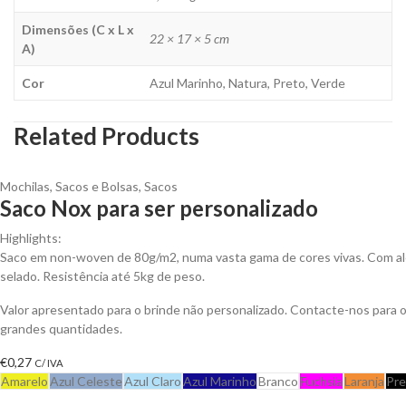
Dimensões (C x L x
22 × 17 × 5 cm
A)
Cor
Azul Marinho, Natura, Preto, Verde
Related Products
Mochilas, Sacos e Bolsas
,
Sacos
Saco Nox para ser personalizado
Highlights:
Saco em non-woven de 80g/m2, numa vasta gama de cores vivas. Com al
selado. Resistência até 5kg de peso.
Valor apresentado para o brinde não personalizado. Contacte-nos para
grandes quantidades.
€
0,27
C/ IVA
Amarelo
Azul Celeste
Azul Claro
Azul Marinho
Branco
Fuchsia
Laranja
Pre