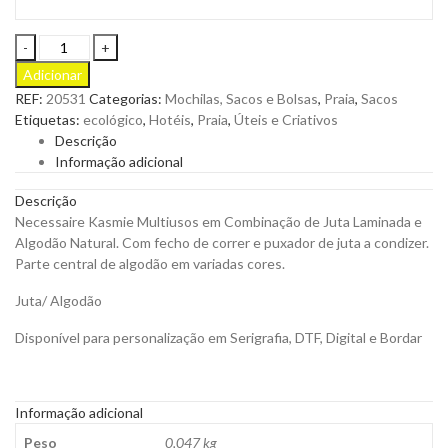
Necessaire
Kasmie
Adicionar
Multiusos
REF:
20531
Categorias:
Mochilas, Sacos e Bolsas
,
Praia
,
Sacos
em
Etiquetas:
ecológico
,
Hotéis
,
Praia
,
Úteis e Criativos
Combinação
Descrição
de
Informação adicional
Juta
Laminada
Descrição
e
Necessaire Kasmie Multiusos em Combinação de Juta Laminada e
Algodão
Algodão Natural. Com fecho de correr e puxador de juta a condizer.
Natural
Parte central de algodão em variadas cores.
para
Personalizar
Juta/ Algodão
quantity
Disponível para personalização em Serigrafia, DTF, Digital e Bordar
Informação adicional
Peso
0,047 kg