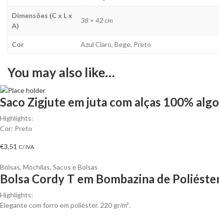
Dimensões (C x L x
38 × 42 cm
A)
Cor
Azul Claro, Bege, Preto
You may also like…
Saco Zigjute em juta com alças 100% algo
Highlights:
Cor: Preto
€
3,51
C/ IVA
Bolsas
,
Mochilas, Sacos e Bolsas
Bolsa Cordy T em Bombazina de Poliéster
Highlights:
Elegante com forro em poliéster. 220 gr/m².