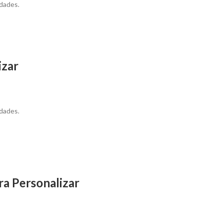
dades.
izar
dades.
a Personalizar