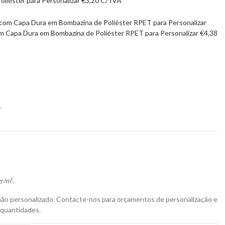
liéster para Personalizar
€
3,20
C/ IVA
m Capa Dura em Bombazina de Poliéster RPET para Personalizar
€
4,38
4
r/m².
não personalizado. Contacte-nos para orçamentos de personalização e
 quantidades.