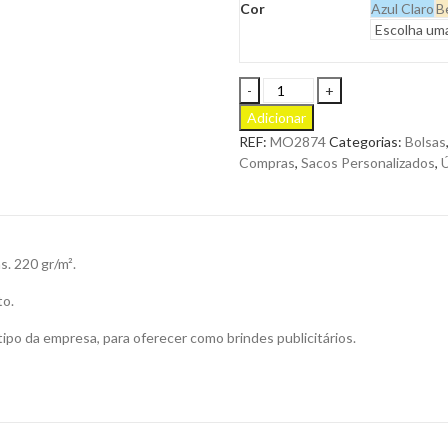
Cor
Azul Claro
B
Saco
Cordy
Adicionar
B
REF:
MO2874
Categorias:
Bolsas
de
Compras
,
Sacos Personalizados
,
Ú
Compras
em
Bombazina
de
Poliéster
. 220 gr/m².
para
Personalizar
to.
quantity
ipo da empresa, para oferecer como brindes publicitários.