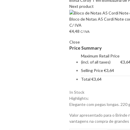
Bolsa Cordy T em Bombazina de Po
Next product
Bloco de Notas A5 Cordi Note co
C/ IVA
€
4,48
C/ IVA
Close
Price Summary
Maximum Retail Price
(incl. of all taxes)
€
3,6
Selling Price
€
3,64
Total
€
3,64
In Stock
Highlights:
Elegante com pegas longas. 220 g
Valor apresentado para o Brinde 
vantagens na compra de grandes