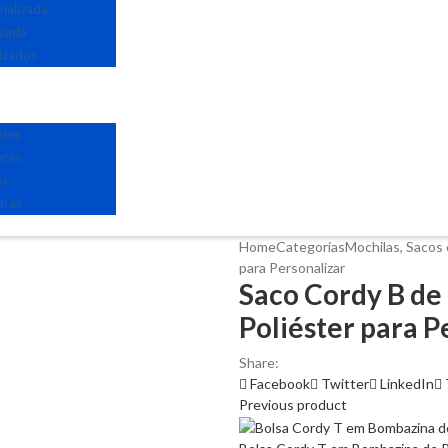
nalizada
izada
izados
edes
uras
os
tras
Home
Categorias
Mochilas, Sacos 
para Personalizar
Saco Cordy B d
Poliéster para P
Share:
Facebook
Twitter
LinkedIn
Previous product