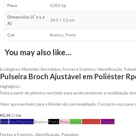
Peso
0,002 kg
Dimensões (C x L x
34,5 × 1,5 cm
A)
Cor
Branco, Preto
You may also like…
Ecológicos-Materiais Reciclados
,
Festas e Eventos
,
Identificação
,
Pulsei
Pulseira Broch Ajustável em Poliéster Rp
Highlights:
Feita a partir de plástico reciclado para assim promover a reutilização do
Valor apresentado para o Brinde não personalizado. Contacte-nos para
€
0,34
C/ IVA
Azul
Azul Marinho
Branco
Preto
Rosa
Verde
Vermelho
Violeta
Festas e Eventos
,
Identificação
,
Pulseiras