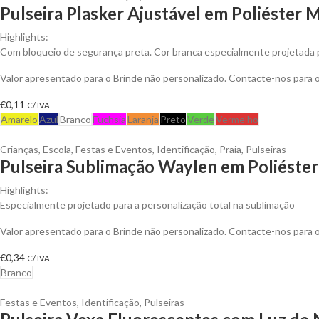
Pulseira Plasker Ajustável em Poliéster 
Highlights:
Com bloqueio de segurança preta. Cor branca especialmente projetada 
Valor apresentado para o Brinde não personalizado. Contacte-nos para
€
0,11
C/ IVA
Amarelo
Azul
Branco
Fuchsia
Laranja
Preto
Verde
Vermelho
Crianças
,
Escola
,
Festas e Eventos
,
Identificação
,
Praia
,
Pulseiras
Pulseira Sublimação Waylen em Poliéster
Highlights:
Especialmente projetado para a personalização total na sublimação
Valor apresentado para o Brinde não personalizado. Contacte-nos para
€
0,34
C/ IVA
Branco
Festas e Eventos
,
Identificação
,
Pulseiras