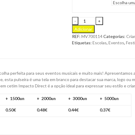
Pulseira
Festlock
Adicionar
em
REF:
MV700114
Categorias:
Cria
Cetim
Etiquetas:
Escolas
,
Eventos
,
Fest
com
Fecho
de
Segurança
Personalizada
olha perfeita para seus eventos musicais e muito mais! Apresentamos a 
quantity
ce, esta pulseira é uma tela em branco para destacar sua marca, logo o
 em cetim Impacto Direct é a opção ideal para expressar seu estilo e cri
+ 1500un
+ 2000un
+ 3000un
+ 5000un
0.50€
0.48€
0.44€
0.37€