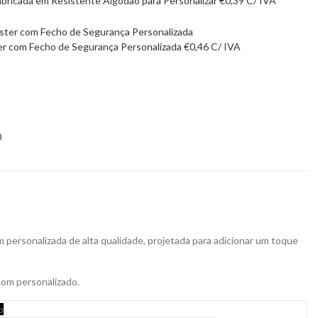
abricada em Resistente Algodão para Personalizar
€
0,39
C/ IVA
ter com Fecho de Segurança Personalizada
€
0,46
C/ IVA
0
 personalizada de alta qualidade, projetada para adicionar um toque
com personalizado.
o