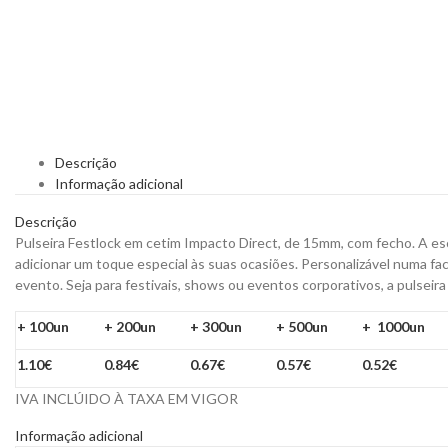
Descrição
Informação adicional
Descrição
Pulseira Festlock em cetim Impacto Direct, de 15mm, com fecho. A esc
adicionar um toque especial às suas ocasiões. Personalizável numa fa
evento. Seja para festivais, shows ou eventos corporativos, a pulseira
+ 100un
+ 200un
+ 300un
+ 500un
+ 1000un
1.10€
0.84€
0.67€
0.57€
0.52€
IVA INCLÚIDO À TAXA EM VIGOR
Informação adicional