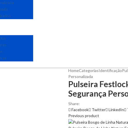
nalizada
izada
izados
edes
uras
os
tras
Home
Categorias
Identificação
Pul
Personalizada
Pulseira Festlo
Segurança Perso
Share:
Facebook
Twitter
LinkedIn
Previous product