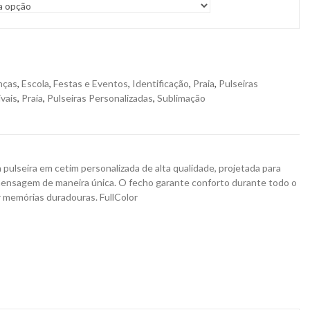
nças
,
Escola
,
Festas e Eventos
,
Identificação
,
Praia
,
Pulseiras
ivais
,
Praia
,
Pulseiras Personalizadas
,
Sublimação
pulseira em cetim personalizada de alta qualidade, projetada para
u mensagem de maneira única. O fecho garante conforto durante todo o
ar memórias duradouras. FullColor