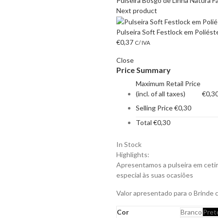
Pulseira Bosgo de Linha Natura F
Next product
Pulseira Soft Festlock em Poliés
€
0,37
C/ IVA
Close
Price Summary
Maximum Retail Price
(incl. of all taxes)
€
0,3
Selling Price
€
0,30
Total
€
0,30
In Stock
Highlights:
Apresentamos a pulseira em cetim
especial às suas ocasiões
Valor apresentado para o Brinde 
Cor
Branco
Pret