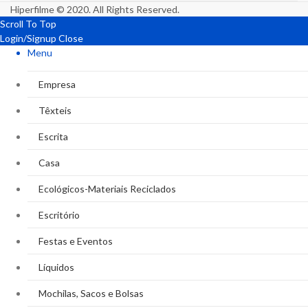
Hiperfilme © 2020. All Rights Reserved.
Scroll To Top
Login/Signup
Close
Menu
Empresa
Têxteis
Escrita
Casa
Ecológicos-Materiais Reciclados
Escritório
Festas e Eventos
Líquidos
Mochilas, Sacos e Bolsas