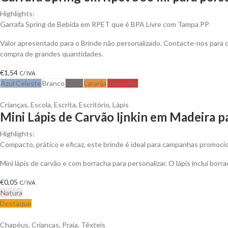
Highlights:
Garrafa Spring de Bebida em RPET que é BPA Livre com Tampa PP
Valor apresentado para o Brinde não personalizado. Contacte-nos para
compra de grandes quantidades.
€
1,54
C/ IVA
Azul Celeste
Branco
Cinza
Laranja
Vermelho
Crianças
,
Escola
,
Escrita
,
Escritório
,
Lápis
Mini Lápis de Carvão Ijnkin em Madeira p
Highlights:
Compacto, prático e eficaz, este brinde é ideal para campanhas promoci
Mini lápis de carvão e com borracha para personalizar. O lápis incluí borr
€
0,05
C/ IVA
Natura
Destaque
Chapéus
,
Crianças
,
Praia
,
Têxteis