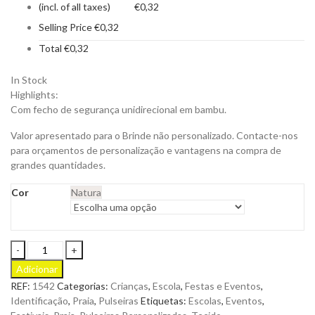
(incl. of all taxes)
€
0,32
Selling Price
€
0,32
Total
€
0,32
In Stock
Highlights:
Com fecho de segurança unidirecional em bambu.
Valor apresentado para o Brinde não personalizado. Contacte-nos
para orçamentos de personalização e vantagens na compra de
grandes quantidades.
Cor
Natura
Pulseira
Bosgo
Adicionar
de
REF:
1542
Categorias:
Crianças
,
Escola
,
Festas e Eventos
,
Linha
Identificação
,
Praia
,
Pulseiras
Etiquetas:
Escolas
,
Eventos
,
Natura