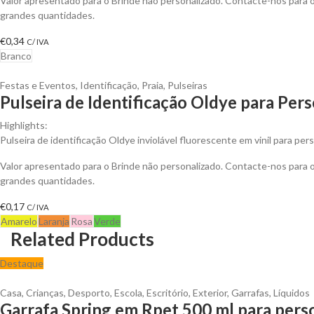
Valor apresentado para o Brinde não personalizado. Contacte-nos para
grandes quantidades.
€
0,34
C/ IVA
Branco
Festas e Eventos
,
Identificação
,
Praia
,
Pulseiras
Pulseira de Identificação Oldye para Pers
Highlights:
Pulseira de identificação Oldye inviolável fluorescente em vinil para pers
Valor apresentado para o Brinde não personalizado. Contacte-nos para
grandes quantidades.
€
0,17
C/ IVA
Amarelo
Laranja
Rosa
Verde
Related Products
Destaque
Casa
,
Crianças
,
Desporto
,
Escola
,
Escritório
,
Exterior
,
Garrafas
,
Líquidos
Garrafa Spring em Rpet 500 ml para pers