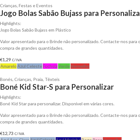
Crianças
,
Festas e Eventos
Jogo Bolas Sabão Bujass para Personaliza
Highlights:
Jogo Bolas Sabão Bujass em Plástico
Valor apresentado para o Brinde não personalizado. Contacte-nos para
compra de grandes quantidades.
€
1,29
C/ IVA
Amarelo
Azul Celeste
Fuchsia
Verde
Vermelho
Bonés
,
Crianças
,
Praia
,
Têxteis
Boné Kid Star-S para Personalizar
Highlights:
Boné Kid Star para personalizar. Disponível em várias cores.
Valor apresentado para o Brinde não personalizado. Contacte-nos para
compra de grandes quantidades.
€
12,73
C/ IVA
Azul Aço-Claro
Azul Celeste
Azul Marinho
Bege
Rosa
Vermelho