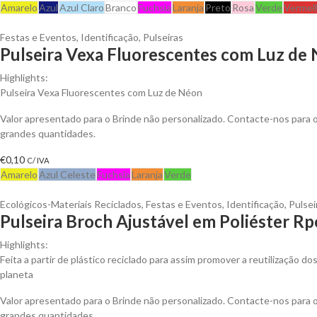
Amarelo
Azul
Azul Claro
Branco
Fuchsia
Laranja
Preto
Rosa
Verde
Vermel
Festas e Eventos
,
Identificação
,
Pulseiras
Pulseira Vexa Fluorescentes com Luz de
Highlights:
Pulseira Vexa Fluorescentes com Luz de Néon
Valor apresentado para o Brinde não personalizado. Contacte-nos para
grandes quantidades.
€
0,10
C/ IVA
Amarelo
Azul Celeste
Fuchsia
Laranja
Verde
Ecológicos-Materiais Reciclados
,
Festas e Eventos
,
Identificação
,
Pulsei
Pulseira Broch Ajustável em Poliéster Rp
Highlights:
Feita a partir de plástico reciclado para assim promover a reutilização do
planeta
Valor apresentado para o Brinde não personalizado. Contacte-nos para
grandes quantidades.