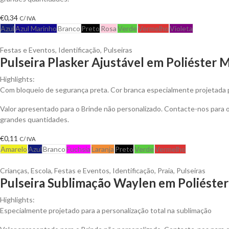
€
0,34
C/ IVA
Azul
Azul Marinho
Branco
Preto
Rosa
Verde
Vermelho
Violeta
Festas e Eventos
,
Identificação
,
Pulseiras
Pulseira Plasker Ajustável em Poliéster 
Highlights:
Com bloqueio de segurança preta. Cor branca especialmente projetada 
Valor apresentado para o Brinde não personalizado. Contacte-nos para
grandes quantidades.
€
0,11
C/ IVA
Amarelo
Azul
Branco
Fuchsia
Laranja
Preto
Verde
Vermelho
Crianças
,
Escola
,
Festas e Eventos
,
Identificação
,
Praia
,
Pulseiras
Pulseira Sublimação Waylen em Poliéster
Highlights:
Especialmente projetado para a personalização total na sublimação