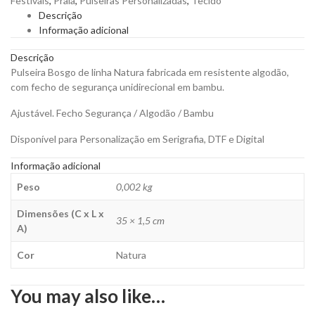
Festivais
,
Praia
,
Pulseiras Personalizadas
,
Tecido
Fabricada
Descrição
em
Informação adicional
Resistente
Algodão
Descrição
para
Pulseira Bosgo de linha Natura fabricada em resistente algodão,
Personalizar
com fecho de segurança unidirecional em bambu.
quantity
Ajustável. Fecho Segurança / Algodão / Bambu
Disponível para Personalização em Serigrafia, DTF e Digital
Informação adicional
Peso
0,002 kg
Dimensões (C x L x
35 × 1,5 cm
A)
Cor
Natura
You may also like…