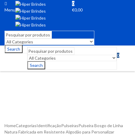
0
Menu
€
0,00
Search
0
Menu
€
0,00
Search
Home
Categorias
Identificação
Pulseiras
Pulseira Bosgo de Linha
Natura Fabricada em Resistente Algodão para Personalizar