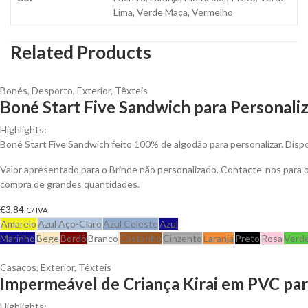
Lima, Verde Maça, Vermelho
Related Products
Bonés
,
Desporto
,
Exterior
,
Têxteis
Boné Start Five Sandwich para Personali
Highlights:
Boné Start Five Sandwich feito 100% de algodão para personalizar. Dispo
Valor apresentado para o Brinde não personalizado. Contacte-nos para
compra de grandes quantidades.
€
3,84
C/ IVA
Amarelo
Azul Aço-Claro
Azul Celeste
Azul
Marinho
Bege
Bordô
Branco
Castanho
Cinzento
Laranja
Preto
Rosa
Verd
Casacos
,
Exterior
,
Têxteis
Impermeável de Criança Kirai em PVC par
Highlights: