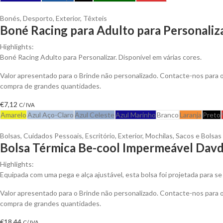
Bonés
,
Desporto
,
Exterior
,
Têxteis
Boné Racing para Adulto para Personaliz
Highlights:
Boné Racing Adulto para Personalizar. Disponível em várias cores.
Valor apresentado para o Brinde não personalizado. Contacte-nos para
compra de grandes quantidades.
€
7,12
C/ IVA
Amarelo
Azul Aço-Claro
Azul Celeste
Azul Marinho
Branco
Laranja
Preto
Bolsas
,
Cuidados Pessoais
,
Escritório
,
Exterior
,
Mochilas, Sacos e Bolsas
Bolsa Térmica Be-cool Impermeável Davd
Highlights:
Equipada com uma pega e alça ajustável, esta bolsa foi projetada para se
Valor apresentado para o Brinde não personalizado. Contacte-nos para
compra de grandes quantidades.
€
18,44
C/ IVA