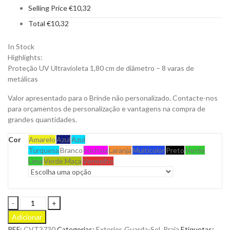
Selling Price
€
10,32
Total
€
10,32
In Stock
Highlights:
Proteção UV Ultravioleta 1,80 cm de diâmetro – 8 varas de
metálicas
Valor apresentado para o Brinde não personalizado. Contacte-nos
para orçamentos de personalização e vantagens na compra de
grandes quantidades.
Cor
Amarelo
Azul
Azul
Turquesa
Branco
Fuchsia
Laranja
Multicolor
Preto
Verde
Lima
Verde Maça
Vermelho
Guarda-
Sol
Adicionar
de
REF:
CVT3730
Categorias:
Exterior
,
Guarda-Sol
,
Praia
Etiquetas: