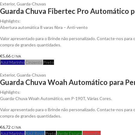
Exterior
,
Guarda-Chuvas
Guarda Chuva Fibertec Pro Automático p
Highlights:
Abertura automática 8 varas fibra – Anti-vento
Valor apresentado para o Brinde não personalizado. Contacte-nos para
compra de grandes quantidades.
€
5,66
C/ IVA
Azul Marinho
Cinzento
Preto
Exterior
,
Guarda-Chuvas
Guarda Chuva Woah Automático para Per
Highlights:
Guarda-Chuva Woah Automático, em P-190T, Várias Cores.
Valor apresentado para o Brinde não personalizado. Contacte-nos para
compra de grandes quantidades.
€
6,72
C/ IVA
Azul Marinho
Azul Royal
Preto
Verde Escuro
Vermelho