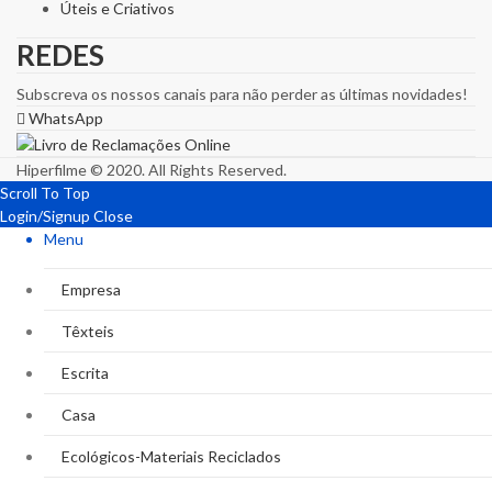
Úteis e Criativos
REDES
Subscreva os nossos canais para não perder as últimas novidades!
WhatsApp
Hiperfilme © 2020. All Rights Reserved.
Scroll To Top
Login/Signup
Close
Menu
Empresa
Têxteis
Escrita
Casa
Ecológicos-Materiais Reciclados