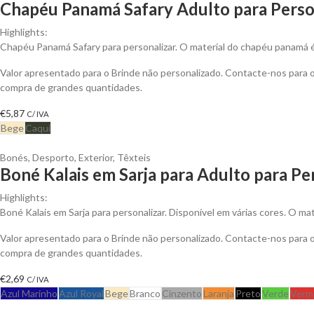
Chapéu Panamá Safary Adulto para Perso
Highlights:
Chapéu Panamá Safary para personalizar. O material do chapéu panamá
Valor apresentado para o Brinde não personalizado. Contacte-nos para
compra de grandes quantidades.
€
5,87
C/ IVA
Bege
Caqui
Bonés
,
Desporto
,
Exterior
,
Têxteis
Boné Kalais em Sarja para Adulto para Pe
Highlights:
Boné Kalais em Sarja para personalizar. Disponível em várias cores. O ma
Valor apresentado para o Brinde não personalizado. Contacte-nos para
compra de grandes quantidades.
€
2,69
C/ IVA
Azul Marinho
Azul Royal
Bege
Branco
Cinzento
Laranja
Preto
Verde
Verm