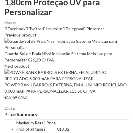
1,80cm Proteção UV para
Personalizar
Share:
Facebook
Twitter
LinkedIn
Telegram
Pinterest
Previous product
Guarda-Sol de Praia Nissi Inclinação Sistema Meia Lua para
Personalizar
€
26,20
C/ IVA
Next product
POWER BANK BARROLS EXTERNA, EM ALUMÍNIO RECICLADO
8.000 mAh PARA PERSONALIZAR
€
15,50
C/ IVA
€
12,69
C/ IVA
Close
Price Summary
Maximum Retail Price
(incl. of all taxes)
€
10,32