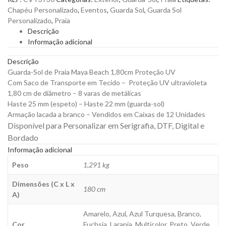
Praia
Chapéu Personalizado
,
Eventos
,
Guarda Sol
,
Guarda Sol
Maya
Personalizado
,
Praia
Beach
Descrição
1,80cm
Informação adicional
Proteção
UV
Descrição
para
Guarda-Sol de Praia Maya Beach 1,80cm Proteção UV
Personalizar
Com Saco de Transporte em Tecido – Proteção UV ultravioleta
quantity
1,80 cm de diâmetro – 8 varas de metálicas
Haste 25 mm (espeto) – Haste 22 mm (guarda-sol)
Armação lacada a branco – Vendidos em Caixas de 12 Unidades
Disponível para Personalizar em Serigrafia, DTF, Digital e
Bordado
Informação adicional
Peso
1,291 kg
Dimensões (C x L x
180 cm
A)
Amarelo, Azul, Azul Turquesa, Branco,
Cor
Fuchsia, Laranja, Multicolor, Preto, Verde