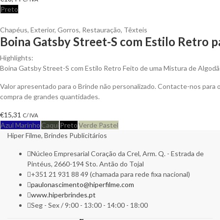
Preto
Chapéus
,
Exterior
,
Gorros
,
Restauração
,
Têxteis
Boina Gatsby Street-S com Estilo Retro p
Highlights:
Boina Gatsby Street-S com Estilo Retro Feito de uma Mistura de Algodã
Valor apresentado para o Brinde não personalizado. Contacte-nos para
compra de grandes quantidades.
€
15,31
C/ IVA
Azul Marinho
Caqui
Preto
Verde Pastel
Hiper Filme, Brindes Publicitários
Núcleo Empresarial Coração da Crel, Arm. Q. - Estrada de
Pintéus, 2660-194 Sto. Antão do Tojal
+351 21 931 88 49 (chamada para rede fixa nacional)
paulonascimento@hiperfilme.com
www.hiperbrindes.pt
Seg - Sex / 9:00 - 13:00 - 14:00 - 18:00