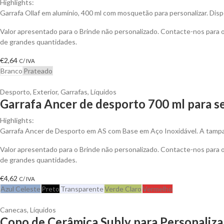
Highlights:
Garrafa Ollaf em alumínio, 400 ml com mosquetão para personalizar. Dis
Valor apresentado para o Brinde não personalizado. Contacte-nos para
de grandes quantidades.
€
2,64
C/ IVA
Branco
Prateado
Desporto
,
Exterior
,
Garrafas
,
Líquidos
Garrafa Ancer de desporto 700 ml para s
Highlights:
Garrafa Ancer de Desporto em AS com Base em Aço Inoxidável. A tamp
Valor apresentado para o Brinde não personalizado. Contacte-nos para
de grandes quantidades.
€
4,62
C/ IVA
Azul Celeste
Preto
Transparente
Verde Claro
Vermelho
Canecas
,
Líquidos
Copo de Cerâmica Subly para Personaliza