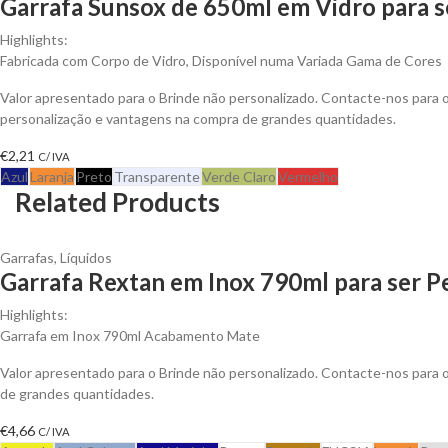
Garrafa Sunsox de 650ml em Vidro para s
Highlights:
Fabricada com Corpo de Vidro, Disponível numa Variada Gama de Cores
Valor apresentado para o Brinde não personalizado. Contacte-nos para
personalização e vantagens na compra de grandes quantidades.
€
2,21
C/ IVA
Azul
Laranja
Preto
Transparente
Verde Claro
Vermelho
Related Products
Garrafas
,
Líquidos
Garrafa Rextan em Inox 790ml para ser P
Highlights:
Garrafa em Inox 790ml Acabamento Mate
Valor apresentado para o Brinde não personalizado. Contacte-nos para
de grandes quantidades.
€
4,66
C/ IVA