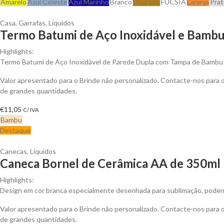
Amarelo
Azul Celeste
Azul Marinho
Branco
Dourado
FUCSIA
Laranja
Pra
Casa
,
Garrafas
,
Líquidos
Termo Batumi de Aço Inoxidável e Bambu 
Highlights:
Termo Batumi de Aço Inoxidável de Parede Dupla com Tampa de Bambu
Valor apresentado para o Brinde não personalizado. Contacte-nos para
de grandes quantidades.
€
11,05
C/ IVA
Bambu
Destaque
Canecas
,
Líquidos
Caneca Bornel de Cerâmica AA de 350ml 
Highlights:
Design em cor branca especialmente desenhada para sublimação, podendo 
Valor apresentado para o Brinde não personalizado. Contacte-nos para
de grandes quantidades.