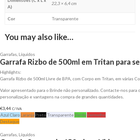
Dimensões (C x L x
22,3 × 6,4 cm
A)
Cor
Transparente
You may also like…
Garrafas
,
Líquidos
Garrafa Rizbo de 500ml em Tritan para se
Highlights:
Garrafa Rizbo de 500ml Livre de BPA, com Corpo em Tritan, em várias C
Valor apresentado para o Brinde não personalizado. Contacte-nos para
personalização e vantagens na compra de grandes quantidades.
€
3,44
C/ IVA
Azul Claro
Laranja
Preto
Transparente
Verde
Vermelho
Destaque
Garrafas
,
Líquidos