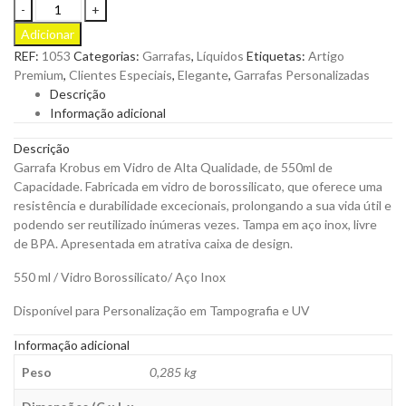
Garrafa
Krobus
Adicionar
em
REF:
1053
Categorias:
Garrafas
,
Líquidos
Etiquetas:
Artigo
Vidro
Premium
,
Clientes Especiais
,
Elegante
,
Garrafas Personalizadas
de
Descrição
Alta
Informação adicional
Qualidade,
de
Descrição
550ml
Garrafa Krobus em Vidro de Alta Qualidade, de 550ml de
de
Capacidade. Fabricada em vidro de borossilicato, que oferece uma
Capacidade
resistência e durabilidade excecionais, prolongando a sua vida útil e
para
podendo ser reutilizado inúmeras vezes. Tampa em aço inox, livre
Personalizar
de BPA. Apresentada em atrativa caixa de design.
quantity
550 ml / Vidro Borossilicato/ Aço Inox
Disponível para Personalização em Tampografia e UV
Informação adicional
Peso
0,285 kg