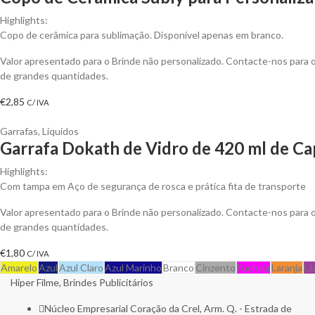
Highlights:
Copo de cerâmica para sublimação. Disponível apenas em branco.
Valor apresentado para o Brinde não personalizado. Contacte-nos para
de grandes quantidades.
€
2,85
C/ IVA
Garrafas
,
Líquidos
Garrafa Dokath de Vidro de 420 ml de Ca
Highlights:
Com tampa em Aço de segurança de rosca e prática fita de transporte
Valor apresentado para o Brinde não personalizado. Contacte-nos para
de grandes quantidades.
€
1,80
C/ IVA
Amarelo
Azul
Azul Claro
Azul Marinho
Branco
Cinzento
Fuchsia
Laranja
Li
Hiper Filme, Brindes Publicitários
Núcleo Empresarial Coração da Crel, Arm. Q. - Estrada de