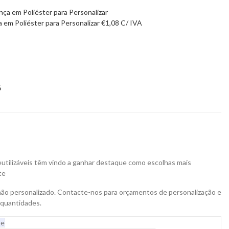
a em Poliéster para Personalizar
€
1,08
C/ IVA
6
reutilizáveis têm vindo a ganhar destaque como escolhas mais
te
não personalizado. Contacte-nos para orçamentos de personalização e
 quantidades.
te