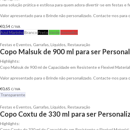
uma solução prática e estilosa para quem adora divertir-se em festas e 
Valor apresentado para o Brinde não personalizado. Contacte-nos para
€
0,54
C/ IVA
Azul Marinho
Branco
Preto
Verde
Vermelho
Festas e Eventos
,
Garrafas
,
Líquidos
,
Restauração
Copo Malsuk de 900 ml para ser Personal
Highlights:
Copo Malsuk de 900 ml de Capacidade em Resistente e Flexível Materia
Valor apresentado para o Brinde não personalizado. Contacte-nos para
€
0,65
C/ IVA
Transparente
Festas e Eventos
,
Garrafas
,
Líquidos
,
Restauração
Copo Coxtu de 330 ml para ser Personali
Highlights:
Copo Coxtu de 330 ml de Capacidade em Resistente e Flexível Material