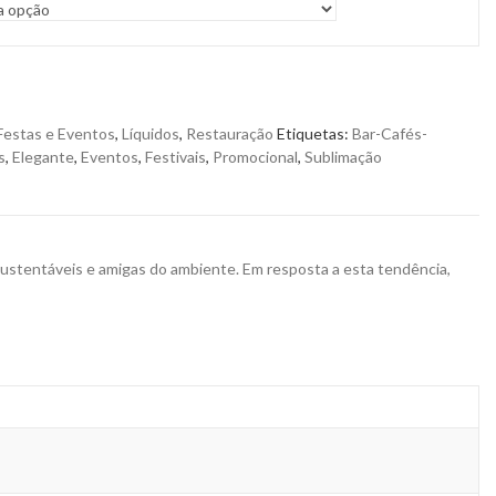
Festas e Eventos
,
Líquidos
,
Restauração
Etiquetas:
Bar-Cafés-
s
,
Elegante
,
Eventos
,
Festivais
,
Promocional
,
Sublimação
sustentáveis e amigas do ambiente. Em resposta a esta tendência,