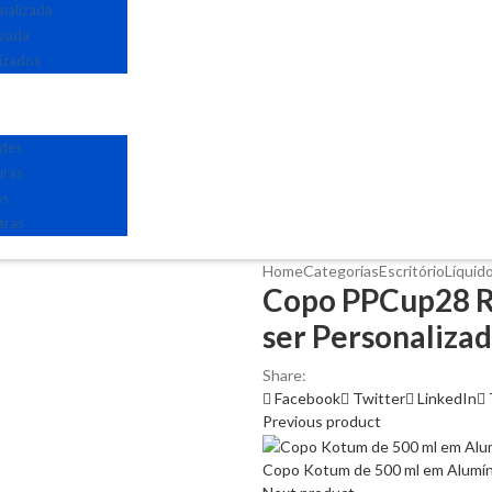
nalizada
izada
izados
edes
uras
os
tras
Home
Categorias
Escritório
Líquid
Copo PPCup28 Re
ser Personaliza
Share:
Facebook
Twitter
LinkedIn
Previous product
Copo Kotum de 500 ml em Alumíni