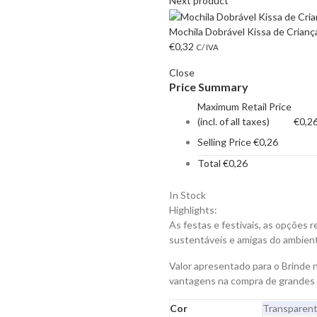
Next product
Mochila Dobrável Kissa de Crianç
€
0,32
C/ IVA
Close
Price Summary
Maximum Retail Price
(incl. of all taxes)
€
0,2
Selling Price
€
0,26
Total
€
0,26
In Stock
Highlights:
As festas e festivais, as opções 
sustentáveis e amigas do ambien
Valor apresentado para o Brinde 
vantagens na compra de grandes
Cor
Transparen