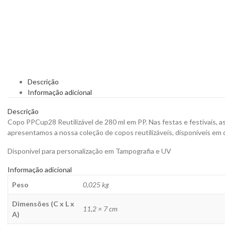
Descrição
Informação adicional
Descrição
Copo PPCup28 Reutilizável de 280 ml em PP. Nas festas e festivais, 
apresentamos a nossa coleção de copos reutilizáveis, disponíveis em 
Disponível para personalização em Tampografia e UV
Informação adicional
Peso
0,025 kg
Dimensões (C x L x
11,2 × 7 cm
A)