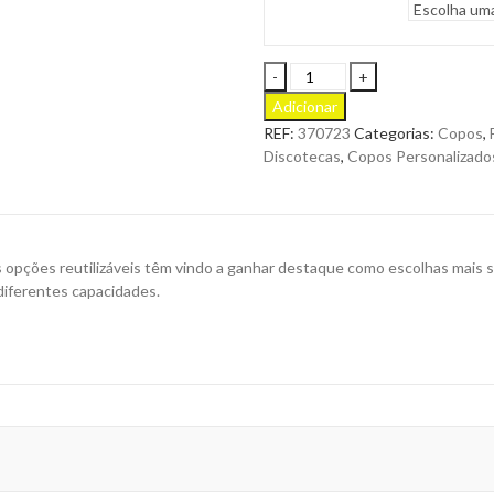
Copo
PPCup28
Adicionar
Reutilizável
REF:
370723
Categorias:
Copos
,
de
Discotecas
,
Copos Personalizado
280
ml
em
PP
para
as opções reutilizáveis têm vindo a ganhar destaque como escolhas mais 
ser
diferentes capacidades.
Personalizado
quantity