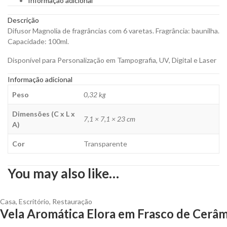
Informação adicional
Personalizar
quantity
Descrição
Difusor Magnolia de fragrâncias com 6 varetas. Fragrância: baunilha.
Capacidade: 100ml.
Disponível para Personalização em Tampografia, UV, Digital e Laser
Informação adicional
Peso
0,32 kg
Dimensões (C x L x
7,1 × 7,1 × 23 cm
A)
Cor
Transparente
You may also like…
Casa
,
Escritório
,
Restauração
Vela Aromática Elora em Frasco de Cerâm