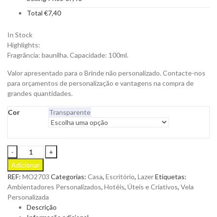
Total
€
7,40
In Stock
Highlights:
Fragrância: baunilha. Capacidade: 100ml.
Valor apresentado para o Brinde não personalizado. Contacte-nos
para orçamentos de personalização e vantagens na compra de
grandes quantidades.
Cor
Transparente
Difusor
Magnolia
Adicionar
com
REF:
MO2703
Categorias:
Casa
,
Escritório
,
Lazer
Etiquetas:
Fragrância
Ambientadores Personalizados
,
Hotéis
,
Úteis e Criativos
,
Vela
de
Personalizada
Baunilha
Descrição
para