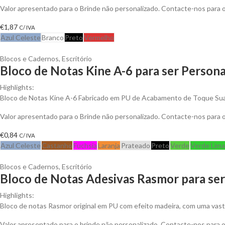
Valor apresentado para o Brinde não personalizado. Contacte-nos para
€
1,87
C/ IVA
Azul Celeste
Branco
Preto
Vermelho
Blocos e Cadernos
,
Escritório
Bloco de Notas Kine A-6 para ser Persona
Highlights:
Bloco de Notas Kine A-6 Fabricado em PU de Acabamento de Toque Suav
Valor apresentado para o Brinde não personalizado. Contacte-nos para
€
0,84
C/ IVA
Azul Celeste
Castanho
Fuchsia
Laranja
Prateado
Preto
Verde
Verde Lima
Blocos e Cadernos
,
Escritório
Bloco de Notas Adesivas Rasmor para ser
Highlights:
Bloco de notas Rasmor original em PU com efeito madeira, com uma vast
Valor apresentado para o brinde não personalizado. Contacte-nos para