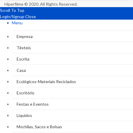
Hiperfilme © 2020. All Rights Reserved.
Scroll To Top
Login/Signup
Close
Menu
Empresa
Têxteis
Escrita
Casa
Ecológicos-Materiais Reciclados
Escritório
Festas e Eventos
Líquidos
Mochilas, Sacos e Bolsas