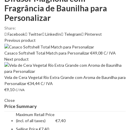
Fragrância de Baunilha para
Personalizar
Share:
Facebook
Twitter
LinkedIn
Telegram
Pinterest
Previous product
Casaco Softshell Total Match para Personalizar
€
49,08
C/ IVA
Next product
Vela de Cera Vegetal Rio Extra Grande com Aroma de Baunilha para
Personalizar
€
34,44
C/ IVA
€
9,10
C/ IVA
Close
Price Summary
Maximum Retail Price
(incl. of all taxes)
€
7,40
Selling Price
€
7,40