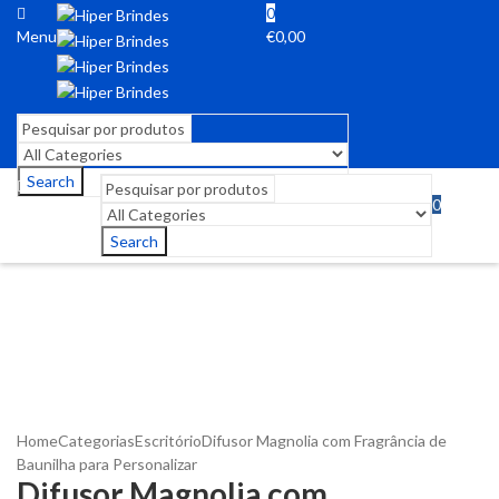
0
Menu
€
0,00
Search
0
Menu
€
0,00
Search
Home
Categorias
Escritório
Difusor Magnolia com Fragrância de
Baunilha para Personalizar
Difusor Magnolia com