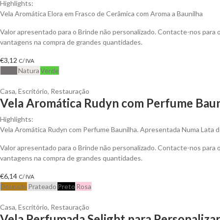
Highlights:
Vela Aromática Elora em Frasco de Cerâmica com Aroma a Baunilha
Valor apresentado para o Brinde não personalizado. Contacte-nos para 
vantagens na compra de grandes quantidades.
€
3,12
C/ IVA
Cinza
Natura
Verde
Casa
,
Escritório
,
Restauração
Vela Aromática Rudyn com Perfume Bauni
Highlights:
Vela Aromática Rudyn com Perfume Baunilha. Apresentada Numa Lata
Valor apresentado para o Brinde não personalizado. Contacte-nos para 
vantagens na compra de grandes quantidades.
€
6,14
C/ IVA
Dourado
Prateado
Preto
Rosa
Casa
,
Escritório
,
Restauração
Vela Perfumada Selight para Personaliza