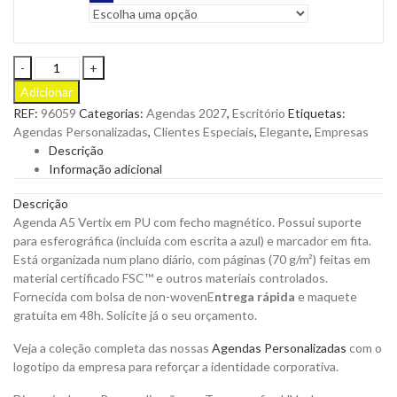
Agenda
Diária
Adicionar
Vertix
REF:
96059
Categorias:
Agendas 2027
,
Escritório
Etiquetas:
A5
Agendas Personalizadas
,
Clientes Especiais
,
Elegante
,
Empresas
em
Descrição
PU
Informação adicional
com
Fecho
Descrição
Magnético
Agenda A5 Vertix em PU com fecho magnético. Possui suporte
para
para esferográfica (incluída com escrita a azul) e marcador em fita.
Personalizar
Está organizada num plano diário, com páginas (70 g/m²) feitas em
quantity
material certificado FSC™ e outros materiais controlados.
Fornecida com bolsa de non-wovenE
ntrega rápida
e maquete
gratuita em 48h. Solicite já o seu orçamento.
Veja a coleção completa das nossas
Agendas Personalizadas
com o
logotipo da empresa para reforçar a identidade corporativa.