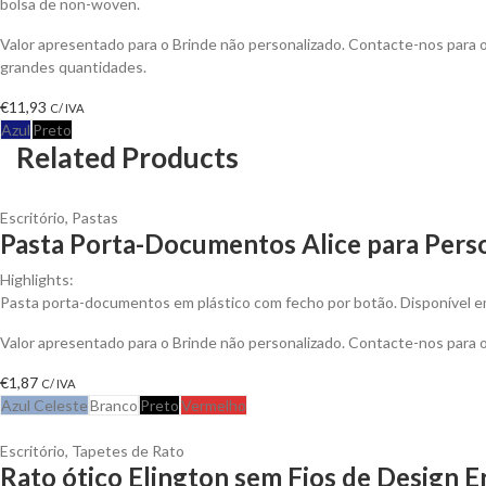
bolsa de non-woven.
Valor apresentado para o Brinde não personalizado. Contacte-nos para
grandes quantidades.
€
11,93
C/ IVA
Azul
Preto
Related Products
Escritório
,
Pastas
Pasta Porta-Documentos Alice para Perso
Highlights:
Pasta porta-documentos em plástico com fecho por botão. Disponível e
Valor apresentado para o Brinde não personalizado. Contacte-nos para
€
1,87
C/ IVA
Azul Celeste
Branco
Preto
Vermelho
Escritório
,
Tapetes de Rato
Rato ótico Elington sem Fios de Design 