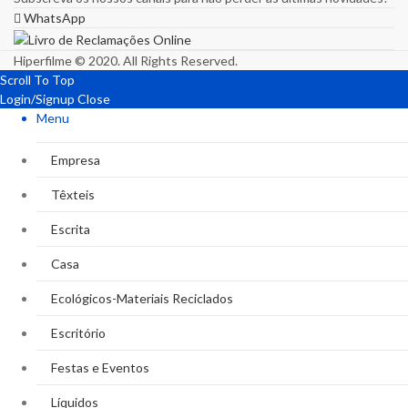
WhatsApp
Hiperfilme © 2020. All Rights Reserved.
Scroll To Top
Login/Signup
Close
Menu
Empresa
Têxteis
Escrita
Casa
Ecológicos-Materiais Reciclados
Escritório
Festas e Eventos
Líquidos