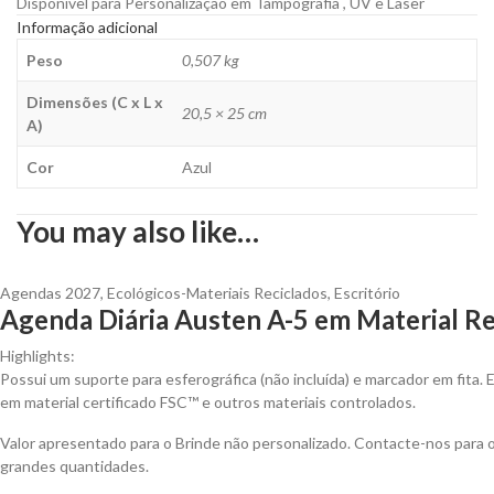
Disponível para Personalização em Tampografia , UV e Laser
Informação adicional
Peso
0,507 kg
Dimensões (C x L x
20,5 × 25 cm
A)
Cor
Azul
You may also like…
Agendas 2027
,
Ecológicos-Materiais Reciclados
,
Escritório
Agenda Diária Austen A-5 em Material Re
Highlights:
Possui um suporte para esferográfica (não incluída) e marcador em fita. E
em material certificado FSC™ e outros materiais controlados.
Valor apresentado para o Brinde não personalizado. Contacte-nos para
grandes quantidades.