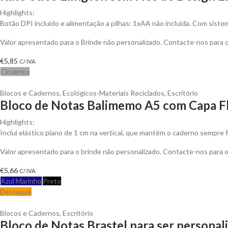
Highlights:
Botão DPI incluído e alimentação a pilhas: 1xAA não incluída. Com sistem
Valor apresentado para o Brinde não personalizado. Contacte-nos para
€
5,85
C/ IVA
Cinzento
Blocos e Cadernos
,
Ecológicos-Materiais Reciclados
,
Escritório
Bloco de Notas Balimemo A5 com Capa Fl
Highlights:
Inclui elástico plano de 1 cm na vertical, que mantém o caderno sempre f
Valor apresentado para o brinde não personalizado. Contacte-nos para
€
5,66
C/ IVA
Azul Marinho
Preto
Destaque
Blocos e Cadernos
,
Escritório
Bloco de Notas Brastel para ser personal