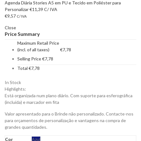
Agenda Diária Stories A5 em PU e Tecido em Poliéster para
Personalizar
€
11,39
C/ IVA
€
9,57
C/ IVA
Close
Price Summary
Maximum Retail Price
(incl. of all taxes)
€
7,78
Selling Price
€
7,78
Total
€
7,78
In Stock
Highlights:
Está organizada num plano diário. Com suporte para esferográfica
(incluída) e marcador em fita
Valor apresentado para o Brinde não personalizado. Contacte-nos
para orçamentos de personalização e vantagens na compra de
grandes quantidades.
Cor
Azul