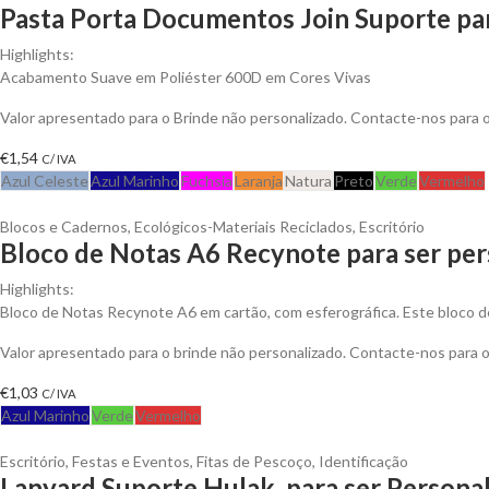
Pasta Porta Documentos Join Suporte pa
Highlights:
Acabamento Suave em Poliéster 600D em Cores Vivas
Valor apresentado para o Brinde não personalizado. Contacte-nos para
€
1,54
C/ IVA
Azul Celeste
Azul Marinho
Fuchsia
Laranja
Natura
Preto
Verde
Vermelho
Blocos e Cadernos
,
Ecológicos-Materiais Reciclados
,
Escritório
Bloco de Notas A6 Recynote para ser per
Highlights:
Bloco de Notas Recynote A6 em cartão, com esferográfica. Este bloco d
Valor apresentado para o brinde não personalizado. Contacte-nos para
€
1,03
C/ IVA
Azul Marinho
Verde
Vermelho
Escritório
,
Festas e Eventos
,
Fitas de Pescoço
,
Identificação
Lanyard Suporte Hulak para ser Persona