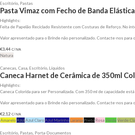
Escritório
,
Pastas
Pasta Vimaz com Fecho de Banda Elástica 
Highlights:
Feita de Papelão Reciclado Resistente com Costuras de Reforço. No inte
Valor apresentado para o Brinde não personalizado. Contacte-nos para
€
3,44
C/ IVA
Natura
Canecas
,
Casa
,
Escritório
,
Líquidos
Caneca Harnet de Cerâmica de 350ml Colo
Highlights:
Caneca Colorida para ser Personalizada. Com 350 ml de capacidade está 
Valor apresentado para o Brinde não personalizado. Contacte-nos para
€
2,12
C/ IVA
Amarelo
Azul
Azul Claro
Azul Marinho
Laranja
Preto
Rosa
Verde
Verde Cl
Escritório
,
Pastas
,
Porta-Documentos