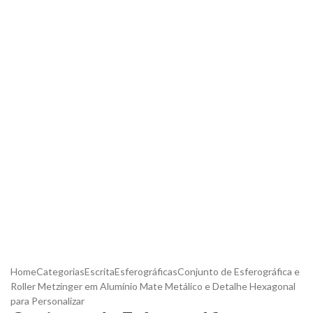
Home
Categorias
Escrita
Esferográficas
Conjunto de Esferográfica e
Roller Metzinger em Alumínio Mate Metálico e Detalhe Hexagonal
para Personalizar