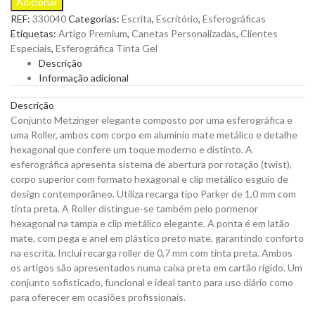
Adicionar
Esferográfica
REF:
330040
Categorias:
Escrita
,
Escritório
,
Esferográficas
e
Etiquetas:
Artigo Premium
,
Canetas Personalizadas
,
Clientes
Roller
Especiais
,
Esferográfica Tinta Gel
Metzinger
Descrição
em
Informação adicional
Alumínio
Mate
Descrição
Metálico
Conjunto Metzinger elegante composto por uma esferográfica e
e
uma Roller, ambos com corpo em alumínio mate metálico e detalhe
Detalhe
hexagonal que confere um toque moderno e distinto. A
Hexagonal
esferográfica apresenta sistema de abertura por rotação (twist),
para
corpo superior com formato hexagonal e clip metálico esguio de
Personalizar
design contemporâneo. Utiliza recarga tipo Parker de 1,0 mm com
quantity
tinta preta. A Roller distingue-se também pelo pormenor
hexagonal na tampa e clip metálico elegante. A ponta é em latão
mate, com pega e anel em plástico preto mate, garantindo conforto
na escrita. Inclui recarga roller de 0,7 mm com tinta preta. Ambos
os artigos são apresentados numa caixa preta em cartão rígido. Um
conjunto sofisticado, funcional e ideal tanto para uso diário como
para oferecer em ocasiões profissionais.