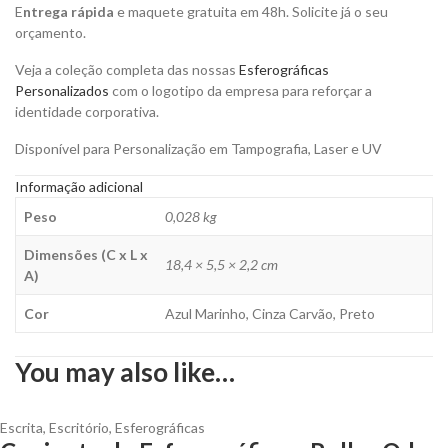
E
ntrega rápida
e maquete gratuita em 48h. Solicite já o seu
orçamento.
Veja a coleção completa das nossas
Esferográficas
Personalizados
com o logotipo da empresa para reforçar a
identidade corporativa.
Disponível para Personalização em Tampografia, Laser e UV
Informação adicional
Peso
0,028 kg
Dimensões (C x L x
18,4 × 5,5 × 2,2 cm
A)
Cor
Azul Marinho, Cinza Carvão, Preto
You may also like…
Escrita
,
Escritório
,
Esferográficas