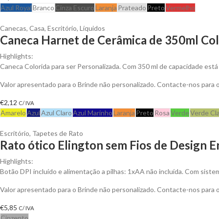
Azul Royal
Branco
Cinza Escuro
Laranja
Prateado
Preto
Vermelho
Canecas
,
Casa
,
Escritório
,
Líquidos
Caneca Harnet de Cerâmica de 350ml Colo
Highlights:
Caneca Colorida para ser Personalizada. Com 350 ml de capacidade está 
Valor apresentado para o Brinde não personalizado. Contacte-nos para
€
2,12
C/ IVA
Amarelo
Azul
Azul Claro
Azul Marinho
Laranja
Preto
Rosa
Verde
Verde Cl
Escritório
,
Tapetes de Rato
Rato ótico Elington sem Fios de Design 
Highlights:
Botão DPI incluído e alimentação a pilhas: 1xAA não incluída. Com sistem
Valor apresentado para o Brinde não personalizado. Contacte-nos para
€
5,85
C/ IVA
Cinzento