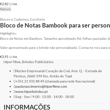
€
2,82
C/ IVA
Natura
Blocos e Cadernos
,
Escritório
Bloco de Notas Bambook para ser person
Highlights:
Bloco de Notas em Bamboo. Tamanho aproximado A6, folhas pautadas de 
Valor apresentado para o brinde não personalizado. Contacte-nos para
€
3,91
C/ IVA
Hiper Filme, Brindes Publicitários
Núcleo Empresarial Coração da Crel, Arm. Q. - Estrada de
Pintéus, 2660-194 Sto. Antão do Tojal
+351 21 931 88 49 (chamada para rede fixa nacional)
paulonascimento@hiperfilme.com
www.hiperbrindes.pt
Seg - Sex / 9:00 - 13:00 - 14:00 - 18:00
INFORMAÇÕES