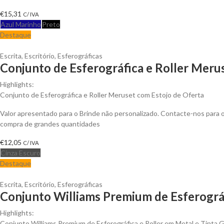
€
15,31
C/ IVA
Azul Marinho
Preto
Destaque
Escrita
,
Escritório
,
Esferográficas
Conjunto de Esferográfica e Roller Merus
Highlights:
Conjunto de Esferográfica e Roller Meruset com Estojo de Oferta
Valor apresentado para o Brinde não personalizado. Contacte-nos para
compra de grandes quantidades
€
12,05
C/ IVA
Cinza Escuro
Destaque
Escrita
,
Escritório
,
Esferográficas
Conjunto Williams Premium de Esferográf
Highlights:
Conjunto Williams Premium de Esferográfica e Roller em Metal e Tinta G