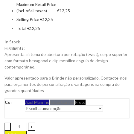
Maximum Retail Price
(incl. of all taxes)
€
12,25
Selling Price
€
12,25
Total
€
12,25
In Stock
Highlights:
Apresenta sistema de abertura por rotação (twist), corpo superior
com formato hexagonal e clip metálico esguio de design
contemporâneo.
Valor apresentado para o Brinde não personalizado. Contacte-nos
para orçamentos de personalização e vantagens na compra de
grandes quantidades
Cor
Azul Marinho
Cinza Carvão
Preto
Conjunto
de