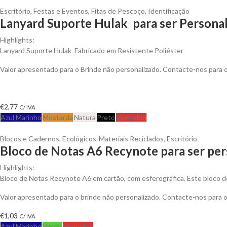
Escritório
,
Festas e Eventos
,
Fitas de Pescoço
,
Identificação
Lanyard Suporte Hulak para ser Persona
Highlights:
Lanyard Suporte Hulak Fabricado em Resistente Poliéster
Valor apresentado para o Brinde não personalizado. Contacte-nos para
€
2,77
C/ IVA
Azul Marinho
Mostarda
Natura
Preto
Vermelho
Blocos e Cadernos
,
Ecológicos-Materiais Reciclados
,
Escritório
Bloco de Notas A6 Recynote para ser per
Highlights:
Bloco de Notas Recynote A6 em cartão, com esferográfica. Este bloco d
Valor apresentado para o brinde não personalizado. Contacte-nos para
€
1,03
C/ IVA
Azul Marinho
Verde
Vermelho