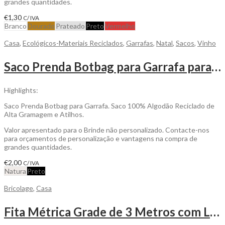
grandes quantidades.
€
1,30
C/ IVA
Branco
Dourado
Prateado
Preto
Vermelho
Casa
,
Ecológicos-Materiais Reciclados
,
Garrafas
,
Natal
,
Sacos
,
Vinho
Saco Prenda Botbag para Garrafa para Personalizar
Highlights:
Saco Prenda Botbag para Garrafa. Saco 100% Algodão Reciclado de
Alta Gramagem e Atilhos.
Valor apresentado para o Brinde não personalizado. Contacte-nos
para orçamentos de personalização e vantagens na compra de
grandes quantidades.
€
2,00
C/ IVA
Natura
Preto
Bricolage
,
Casa
Fita Métrica Grade de 3 Metros com Lâmina de Metal e Mecanismo de Bloqueio para Personalizar