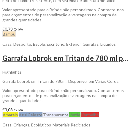
Feito de bambu resistente, com sistema de abertura metálico.
Valor apresentado para o Brinde não personalizado. Contacte-nos
para orçamentos de personalização e vantagens na compra de
grandes quantidades.
€
0,73
C/ IVA
Bambu
Casa
,
Desporto
,
Escola
,
Escritório
,
Exterior
,
Garrafas
,
Líquidos
Garrafa Lobrok em Tritan de 780 ml para ser Personalizada
Highlights:
Garrafa Lobrok em Tritan de 780ml. Disponível em Várias Cores.
Valor apresentado para o Brinde não personalizado. Contacte-nos
para orçamentos de personalização e vantagens na compra de
grandes quantidades.
€
3,08
C/ IVA
Amarelo
Azul Celeste
Transparente
Verde
Vermelho
Casa
,
Crianças
,
Ecológicos-Materiais Reciclados