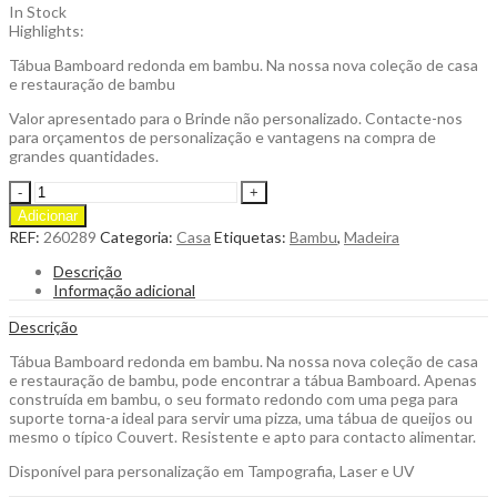
In Stock
Highlights:
Tábua Bamboard redonda em bambu. Na nossa nova coleção de casa
e restauração de bambu
Valor apresentado para o Brinde não personalizado. Contacte-nos
para orçamentos de personalização e vantagens na compra de
grandes quantidades.
Tábua
Bamboard
Adicionar
Redonda
REF:
260289
Categoria:
Casa
Etiquetas:
Bambu
,
Madeira
em
Bambu
Descrição
para
Informação adicional
personalizar
quantity
Descrição
Tábua Bamboard redonda em bambu. Na nossa nova coleção de casa
e restauração de bambu, pode encontrar a tábua Bamboard. Apenas
construída em bambu, o seu formato redondo com uma pega para
suporte torna-a ideal para servir uma pizza, uma tábua de queijos ou
mesmo o típico Couvert. Resistente e apto para contacto alimentar.
Disponível para personalização em Tampografia, Laser e UV