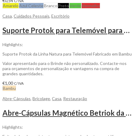
€
0,54
C/ IVA
Amarelo
Azul Celeste
Branco
Preto
Verde
Vermelho
Casa
,
Cuidados Pessoais
,
Escritório
Suporte Protok para Telemóvel para Personalizar
Highlights:
Suporte Protok da Linha Natura para Telemóvel Fabricado em Bambu
Valor apresentado para o Brinde não personalizado. Contacte-nos
para orçamentos de personalização e vantagens na compra de
grandes quantidades.
€
1,00
C/ IVA
Bambu
Abre-Cápsulas
,
Bricolage
,
Casa
,
Restauração
Abre-Cápsulas Magnético Betriok da Linha Natural para Personalizar
Highlights: