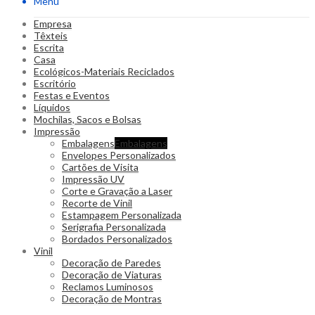
Menu
Empresa
Têxteis
Escrita
Casa
Ecológicos-Materiais Reciclados
Escritório
Festas e Eventos
Líquidos
Mochilas, Sacos e Bolsas
Impressão
Embalagens
Embalagens
Envelopes Personalizados
Cartões de Visita
Impressão UV
Corte e Gravação a Laser
Recorte de Vinil
Estampagem Personalizada
Serigrafia Personalizada
Bordados Personalizados
Vinil
Decoração de Paredes
Decoração de Viaturas
Reclamos Luminosos
Decoração de Montras