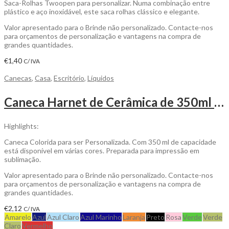
Saca-Rolhas Twoopen para personalizar. Numa combinação entre
plástico e aço inoxidável, este saca rolhas clássico e elegante.
Valor apresentado para o Brinde não personalizado. Contacte-nos
para orçamentos de personalização e vantagens na compra de
grandes quantidades.
€
1,40
C/ IVA
Canecas
,
Casa
,
Escritório
,
Líquidos
Caneca Harnet de Cerâmica de 350ml Colorida para Personalizar
Highlights:
Caneca Colorida para ser Personalizada. Com 350 ml de capacidade
está disponível em várias cores. Preparada para impressão em
sublimação.
Valor apresentado para o Brinde não personalizado. Contacte-nos
para orçamentos de personalização e vantagens na compra de
grandes quantidades.
€
2,12
C/ IVA
Amarelo
Azul
Azul Claro
Azul Marinho
Laranja
Preto
Rosa
Verde
Verde
Claro
Vermelho