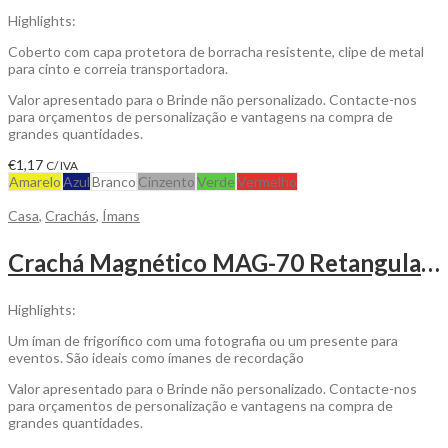
Highlights:
Coberto com capa protetora de borracha resistente, clipe de metal
para cinto e correia transportadora.
Valor apresentado para o Brinde não personalizado. Contacte-nos
para orçamentos de personalização e vantagens na compra de
grandes quantidades.
€
1,17
C/ IVA
Amarelo
Azul
Branco
Cinzento
Verde
Vermelho
Casa
,
Crachás
,
Ímans
Crachá Magnético MAG-70 Retangular em Acrílico para Personalizar
Highlights:
Um íman de frigorífico com uma fotografia ou um presente para
eventos. São ideais como ímanes de recordação
Valor apresentado para o Brinde não personalizado. Contacte-nos
para orçamentos de personalização e vantagens na compra de
grandes quantidades.