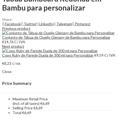
Bambu para personalizar
Share:
Facebook
Twitter
LinkedIn
Telegram
Pinterest
Previous product
Conjunto de Tábua de Queijo Glenavy de Bambu para Personalizar
€
14,76
C/ IVA
Next product
Copo Ruby de Parede Dupla de 300 ml para Personalizar
€
9,59
C/ IVA
€
8,23
C/ IVA
Close
Price Summary
Maximum Retail Price
(incl. of all taxes)
€
6,69
Selling Price
€
6,69
Total
€
6,69