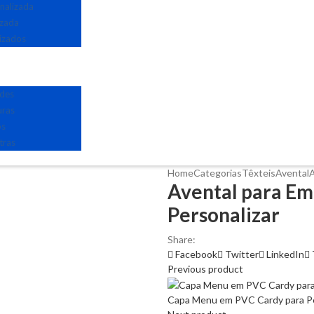
nalizada
izada
izados
edes
uras
os
tras
Home
Categorias
Têxteis
Avental
A
Avental para Em
Personalizar
Share:
Facebook
Twitter
LinkedIn
Previous product
Capa Menu em PVC Cardy para Pe