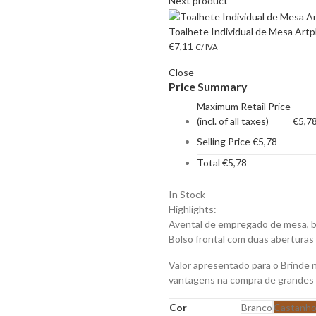
Next product
Toalhete Individual de Mesa Artp
€
7,11
C/ IVA
Close
Price Summary
Maximum Retail Price
(incl. of all taxes)
€
5,7
Selling Price
€
5,78
Total
€
5,78
In Stock
Highlights:
Avental de empregado de mesa, bol
Bolso frontal com duas aberturas l
Valor apresentado para o Brinde 
vantagens na compra de grandes
Cor
Branco
Castanh