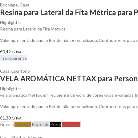
Bricolage
,
Casa
Resina para Lateral da Fita Métrica para 
Highlights:
Resina para Lateral da Fita Métrica
Valor apresentado para o Brinde não personalizado. Contacte-nos para
€
0,42
C/ IVA
Transparente
Casa
,
Escritório
VELA AROMÁTICA NETTAX para Persona
Highlights:
vela aromática Nettax em recipiente de vidro de cores vivas e variadas f
Valor apresentado para o Brinde não personalizado. Contacte-nos para
€
1,30
C/ IVA
Branco
Dourado
Prateado
Preto
Vermelho
Casa
,
Mantas
,
Viagem