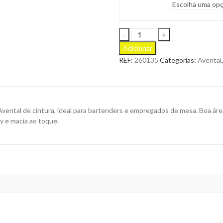
Avental
para
Adicionar
Empregado
REF:
260135
Categorias:
Avental
de
Mesa
Waitresy
para
Personalizar
ental de cintura, ideal para bartenders e empregados de mesa. Boa área 
quantity
y e macia ao toque.