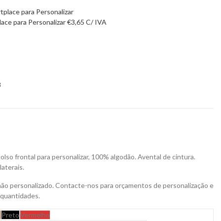
lace para Personalizar
€
3,65
C/ IVA
8
so frontal para personalizar, 100% algodão. Avental de cintura.
aterais.
não personalizado. Contacte-nos para orçamentos de personalização e
 quantidades.
o
Preto
Vermelho