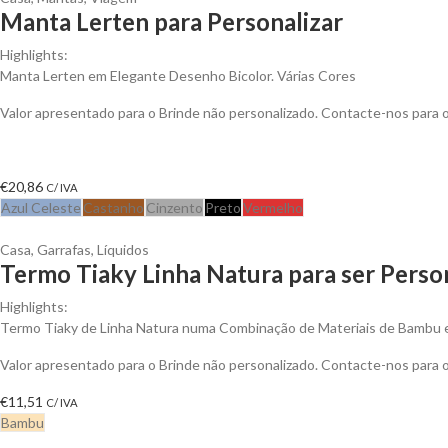
Manta Lerten para Personalizar
Highlights:
Manta Lerten em Elegante Desenho Bicolor. Várias Cores
Valor apresentado para o Brinde não personalizado. Contacte-nos para
€
20,86
C/ IVA
Azul Celeste
Castanho
Cinzento
Preto
Vermelho
Casa
,
Garrafas
,
Líquidos
Termo Tiaky Linha Natura para ser Perso
Highlights:
Termo Tiaky de Linha Natura numa Combinação de Materiais de Bambu 
Valor apresentado para o Brinde não personalizado. Contacte-nos para
€
11,51
C/ IVA
Bambu