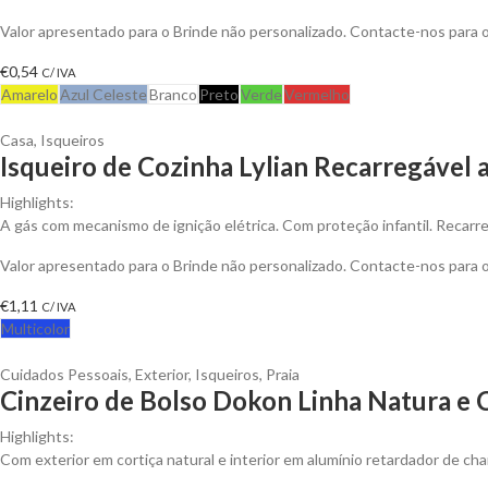
Valor apresentado para o Brinde não personalizado. Contacte-nos para
€
0,54
C/ IVA
Amarelo
Azul Celeste
Branco
Preto
Verde
Vermelho
Casa
,
Isqueiros
Isqueiro de Cozinha Lylian Recarregável 
Highlights:
A gás com mecanismo de ignição elétrica. Com proteção infantil. Recarr
Valor apresentado para o Brinde não personalizado. Contacte-nos para
€
1,11
C/ IVA
Multicolor
Cuidados Pessoais
,
Exterior
,
Isqueiros
,
Praia
Cinzeiro de Bolso Dokon Linha Natura e C
Highlights:
Com exterior em cortiça natural e interior em alumínio retardador de ch