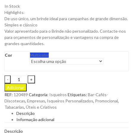
In Stock
Highlights:
De uso único, um brinde ideal para campanhas de grande dimensão.
Simples e clássico
Valor apresentado para o Brinde não personalizado. Contacte-nos
para orçamentos de personalização e vantagens na compra de
grandes quantidades.
Cor
Multicolor
Isqueiro
de
Adicionar
Pedra
REF:
120489
Categoria:
Isqueiros
Etiquetas:
Bar-Cafés-
Ultra
Discotecas
,
Empresas
,
Isqueiros Personalizados
,
Promocional
,
TC
Tabacarias
,
Úteis e Criativos
Descartável
Descrição
Cores
Informação adicional
Sortidas
ara
Descrição