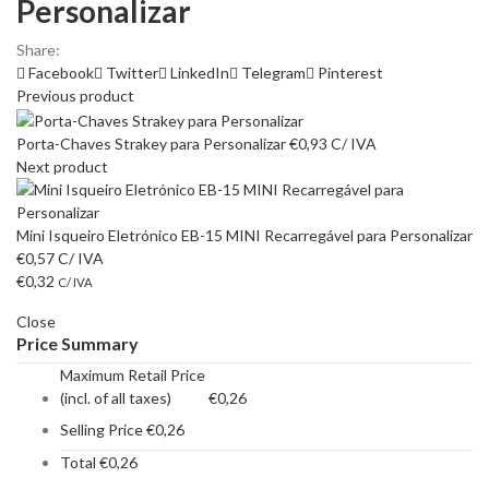
Personalizar
Share:
Facebook
Twitter
LinkedIn
Telegram
Pinterest
Previous product
Porta-Chaves Strakey para Personalizar
€
0,93
C/ IVA
Next product
Mini Isqueiro Eletrónico EB-15 MINI Recarregável para Personalizar
€
0,57
C/ IVA
€
0,32
C/ IVA
Close
Price Summary
Maximum Retail Price
(incl. of all taxes)
€
0,26
Selling Price
€
0,26
Total
€
0,26