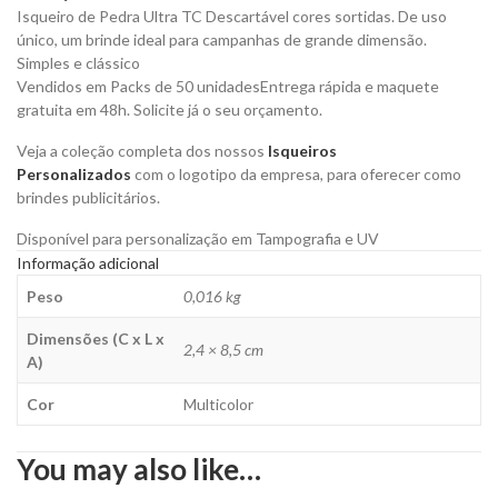
Personalizar
Isqueiro de Pedra Ultra TC Descartável cores sortidas. De uso
quantity
único, um brinde ideal para campanhas de grande dimensão.
Simples e clássico
Vendidos em Packs de 50 unidadesEntrega rápida e maquete
gratuita em 48h. Solicite já o seu orçamento.
Veja a coleção completa dos nossos
Isqueiros
Personalizados
com o logotipo da empresa, para oferecer como
brindes publicitários.
Disponível para personalização em Tampografia e UV
Informação adicional
Peso
0,016 kg
Dimensões (C x L x
2,4 × 8,5 cm
A)
Cor
Multicolor
You may also like…