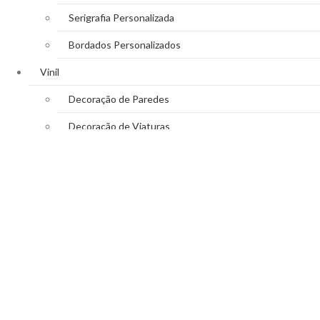
Serigrafia Personalizada
Bordados Personalizados
Vinil
Decoração de Paredes
Decoração de Viaturas
Reclamos Luminosos
Decoração de Montras
WhatsApp
Close
Search
Shop
0
Cart