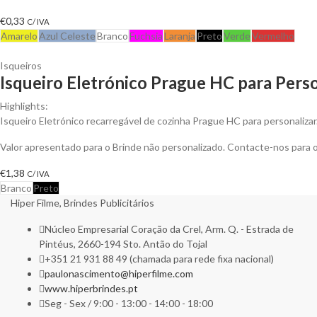
€
0,33
C/ IVA
Amarelo
Azul Celeste
Branco
Fuchsia
Laranja
Preto
Verde
Vermelho
Isqueiros
Isqueiro Eletrónico Prague HC para Perso
Highlights:
Isqueiro Eletrónico recarregável de cozinha Prague HC para personalizar.
Valor apresentado para o Brinde não personalizado. Contacte-nos para
€
1,38
C/ IVA
Branco
Preto
Hiper Filme, Brindes Publicitários
Núcleo Empresarial Coração da Crel, Arm. Q. - Estrada de
Pintéus, 2660-194 Sto. Antão do Tojal
+351 21 931 88 49 (chamada para rede fixa nacional)
paulonascimento@hiperfilme.com
www.hiperbrindes.pt
Seg - Sex / 9:00 - 13:00 - 14:00 - 18:00