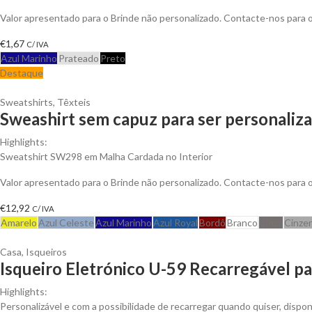
Valor apresentado para o Brinde não personalizado. Contacte-nos para
€
1,67
C/ IVA
Azul Marinho
Prateado
Preto
Destaque
Sweatshirts
,
Têxteis
Sweashirt sem capuz para ser personaliz
Highlights:
Sweatshirt SW298 em Malha Cardada no Interior
Valor apresentado para o Brinde não personalizado. Contacte-nos para
€
12,92
C/ IVA
Amarelo
Azul Celeste
Azul Marinho
Azul Royal
Bordô
Branco
Cinza
Cinze
Casa
,
Isqueiros
Isqueiro Eletrónico U-59 Recarregável pa
Highlights:
Personalizável e com a possibilidade de recarregar quando quiser, dispon