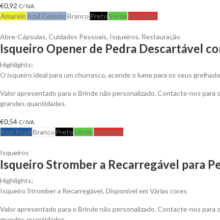
€
0,92
C/ IVA
Amarelo
Azul Celeste
Branco
Preto
Verde
Vermelho
Abre-Cápsulas
,
Cuidados Pessoais
,
Isqueiros
,
Restauração
Isqueiro Opener de Pedra Descartável co
Highlights:
O isqueiro ideal para um churrasco, acende o lume para os seus grelhado
Valor apresentado para o Brinde não personalizado. Contacte-nos para
grandes quantidades.
€
0,54
C/ IVA
Azul Royal
Branco
Preto
Verde
Vermelho
Isqueiros
Isqueiro Stromber a Recarregável para Pe
Highlights:
Isqueiro Stromber a Recarregável, Disponível em Várias cores
Valor apresentado para o Brinde não personalizado. Contacte-nos para
grandes quantidades.