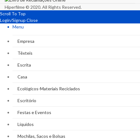
Hiperfilme © 2020. All Rights Reserved.
Scroll To Top
Login/Signup
Close
Menu
Empresa
Têxteis
Escrita
Casa
Ecológicos-Materiais Reciclados
Escritório
Festas e Eventos
Líquidos
Mochilas, Sacos e Bolsas