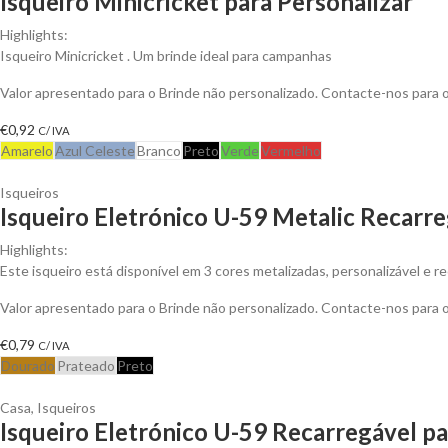
Isqueiro Minicricket para Personalizar
Highlights:
Isqueiro Minicricket . Um brinde ideal para campanhas
Valor apresentado para o Brinde não personalizado. Contacte-nos para
€
0,92
C/ IVA
Amarelo
Azul Celeste
Branco
Preto
Verde
Vermelho
Isqueiros
Isqueiro Eletrónico U-59 Metalic Recarre
Highlights:
Este isqueiro está disponível em 3 cores metalizadas, personalizável e r
Valor apresentado para o Brinde não personalizado. Contacte-nos para
€
0,79
C/ IVA
Dourado
Prateado
Preto
Casa
,
Isqueiros
Isqueiro Eletrónico U-59 Recarregável pa