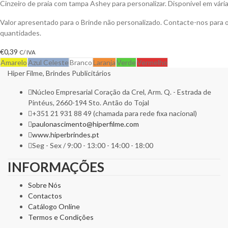
Cinzeiro de praia com tampa Ashey para personalizar. Disponível em vária
Valor apresentado para o Brinde não personalizado. Contacte-nos para
quantidades.
€
0,39
C/ IVA
Amarelo
Azul Celeste
Branco
Laranja
Verde
Vermelho
Hiper Filme, Brindes Publicitários
Núcleo Empresarial Coração da Crel, Arm. Q. - Estrada de
Pintéus, 2660-194 Sto. Antão do Tojal
+351 21 931 88 49 (chamada para rede fixa nacional)
paulonascimento@hiperfilme.com
www.hiperbrindes.pt
Seg - Sex / 9:00 - 13:00 - 14:00 - 18:00
INFORMAÇÕES
Sobre Nós
Contactos
Catálogo Online
Termos e Condições