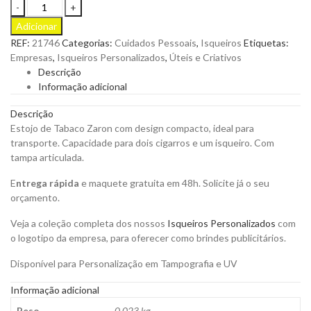
Estojo
de
Adicionar
Tabaco
REF:
21746
Categorias:
Cuidados Pessoais
,
Isqueiros
Etiquetas:
Zaron
Empresas
,
Isqueiros Personalizados
,
Úteis e Criativos
com
Descrição
Design
Informação adicional
Compacto,
Ideal
Descrição
para
Estojo de Tabaco Zaron com design compacto, ideal para
Transporte
transporte. Capacidade para dois cigarros e um isqueiro. Com
para
tampa articulada.
Personalizar
quantity
E
ntrega rápida
e maquete gratuita em 48h. Solicite já o seu
orçamento.
Veja a coleção completa dos nossos
Isqueiros Personalizados
com
o logotipo da empresa, para oferecer como brindes publicitários.
Disponível para Personalização em Tampografia e UV
Informação adicional
Peso
0,023 kg