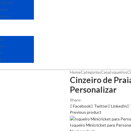
nalizada
izada
izados
edes
uras
os
tras
Home
Categorias
Casa
Isqueiros
Ci
Cinzeiro de Pra
Personalizar
Share:
Facebook
Twitter
LinkedIn
Previous product
Isqueiro Minicricket para Persona