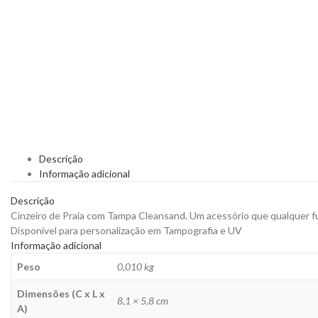
Descrição
Informação adicional
Descrição
Cinzeiro de Praia com Tampa Cleansand. Um acessório que qualquer fum
Disponível para personalização em Tampografia e UV
Informação adicional
Peso
0,010 kg
Dimensões (C x L x
8,1 × 5,8 cm
A)