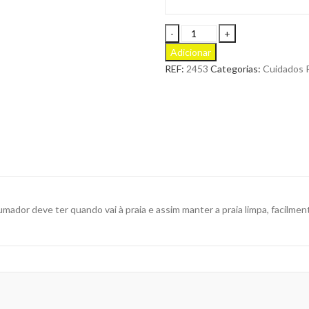
Cinzeiro
de
Adicionar
Praia
REF:
2453
Categorias:
Cuidados 
com
Tampa
Cleansand
para
Personalizar
quantity
ador deve ter quando vai à praia e assim manter a praia limpa, facilmen