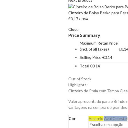
Next product
Cinzeiro de Bolso Berko para Per
€
0,17
C/ IVA
Close
Price Summary
Maximum Retail Price
(incl. of all taxes)
€
0,1
Selling Price
€
0,14
Total
€
0,14
Out of Stock
Highlights:
Cinzeiro de Praia com Tampa Clean
Valor apresentado para o Brinde 
vantagens na compra de grandes
Cor
Amarelo
Azul Celeste