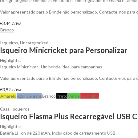
Design original e compacto em branco, com regulador de chama e tampa
Valor apresentado para o Brinde não personalizado. Contacte-nos para
€
3,44
C/ IVA
Branco
Isqueiros
,
Uncategorized
Isqueiro Minicricket para Personalizar
Highlights:
Isqueiro Minicricket . Um brinde ideal para campanhas
Valor apresentado para o Brinde não personalizado. Contacte-nos para
€
0,92
C/ IVA
Amarelo
Azul Celeste
Branco
Preto
Verde
Vermelho
Casa
,
Isqueiros
Isqueiro Flasma Plus Recarregável USB C
Highlights:
Bateria Li-Ion de 220 mAh. Inclui cabo de carregamento USB.