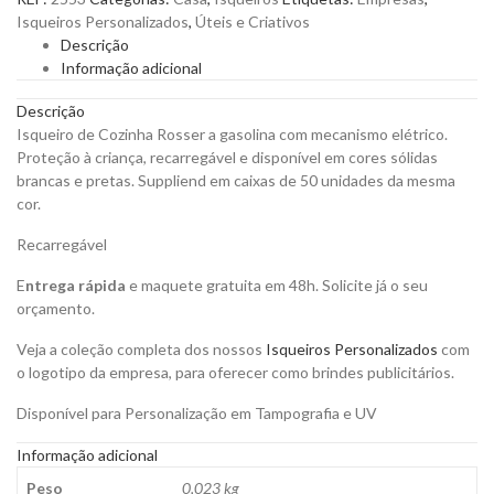
Rosser
Isqueiros Personalizados
,
Úteis e Criativos
a
Descrição
Gasolina
Informação adicional
com
Mecanismo
Descrição
Elétrico
Isqueiro de Cozinha Rosser a gasolina com mecanismo elétrico.
para
Proteção à criança, recarregável e disponível em cores sólidas
Personalizar
brancas e pretas. Suppliend em caixas de 50 unidades da mesma
quantity
cor.
Recarregável
E
ntrega rápida
e maquete gratuita em 48h. Solicite já o seu
orçamento.
Veja a coleção completa dos nossos
Isqueiros Personalizados
com
o logotipo da empresa, para oferecer como brindes publicitários.
Disponível para Personalização em Tampografia e UV
Informação adicional
Peso
0,023 kg