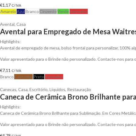
€
1,17
C/ IVA
Amarelo
Azul
Branco
Cinzento
Verde
Vermelho
Avental
,
Casa
Avental para Empregado de Mesa Waitres
Highlights:
Avental de empregado de mesa, bolso frontal para personalizar, 100% alg
Valor apresentado para o Brinde não personalizado. Contacte-nos para
€
7,11
C/ IVA
Branco
Castanho
Preto
Vermelho
Canecas
,
Casa
,
Escritório
,
Líquidos
,
Restauração
Caneca de Cerâmica Brono Brilhante para
Highlights:
Caneca de Cerâmica Brono Brilhante para Sublimação. Em Cores Metálic
Valor apresentado para o Brinde não personalizado. Contacte-nos para
€
4,78
C/ IVA