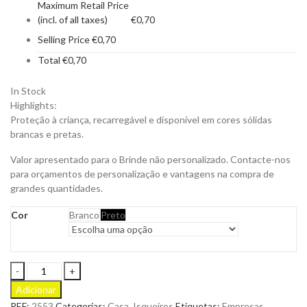
Maximum Retail Price
(incl. of all taxes)
€
0,70
Selling Price
€
0,70
Total
€
0,70
In Stock
Highlights:
Proteção à criança, recarregável e disponível em cores sólidas
brancas e pretas.
Valor apresentado para o Brinde não personalizado. Contacte-nos
para orçamentos de personalização e vantagens na compra de
grandes quantidades.
Cor
Branco
Preto
Isqueiro
de
Adicionar
Cozinha
REF:
2553
Categorias:
Casa
,
Isqueiros
Etiquetas:
Empresas
,