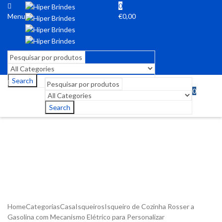
0
Menu
€
0,00
Search
0
Menu
€
0,00
Search
Home
Categorias
Casa
Isqueiros
Isqueiro de Cozinha Rosser a
Gasolina com Mecanismo Elétrico para Personalizar