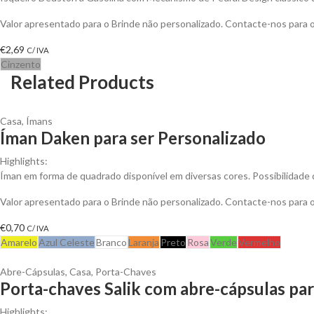
Valor apresentado para o Brinde não personalizado. Contacte-nos para
€
2,69
C/ IVA
Cinzento
Related Products
Casa
,
Ímans
Íman Daken para ser Personalizado
Highlights:
Íman em forma de quadrado disponível em diversas cores. Possibilidade 
Valor apresentado para o Brinde não personalizado. Contacte-nos para
€
0,70
C/ IVA
Amarelo
Azul Celeste
Branco
Laranja
Preto
Rosa
Verde
Vermelho
Abre-Cápsulas
,
Casa
,
Porta-Chaves
Porta-chaves Salik com abre-cápsulas par
Highlights: