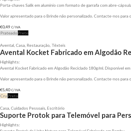
Porta-chaves Salik em alumínio com formato de garrafa com abre-cápsu
Valor apresentado para o Brinde não personalizado. Contacte-nos para
€
0,49
C/ IVA
Prateado
Preto
Avental
,
Casa
,
Restauração
,
Têxteis
Avental Kocket Fabricado em Algodão Rec
Highlights:
Avental Kocket Fabricado em Algodão Reciclado 180g/ml. Disponível em 
Valor apresentado para o Brinde não personalizado. Contacte-nos para
€
5,40
C/ IVA
Cru
Preto
Casa
,
Cuidados Pessoais
,
Escritório
Suporte Protok para Telemóvel para Pers
Highlights:
Suporte Protok da Linha Natura para Telemóvel Fabricado em Bambu