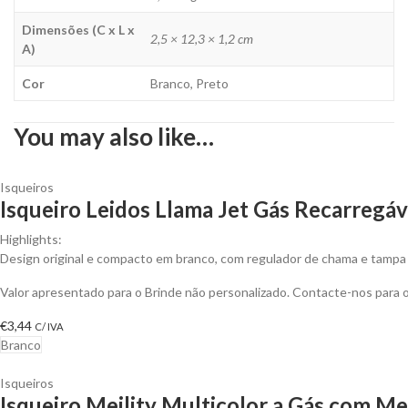
Dimensões (C x L x
2,5 × 12,3 × 1,2 cm
A)
Cor
Branco, Preto
You may also like…
Isqueiros
Isqueiro Leidos Llama Jet Gás Recarregáv
Highlights:
Design original e compacto em branco, com regulador de chama e tampa
Valor apresentado para o Brinde não personalizado. Contacte-nos para
€
3,44
C/ IVA
Branco
Isqueiros
Isqueiro Meility Multicolor a Gás com Me