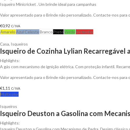
Isqueiro Minicricket . Um brinde ideal para campanhas
Valor apresentado para o Brinde não personalizado. Contacte-nos para
€
0,92
C/ IVA
Amarelo
Azul Celeste
Branco
Preto
Verde
Vermelho
Casa
,
Isqueiros
Isqueiro de Cozinha Lylian Recarregável 
Highlights:
A gás com mecanismo de ignição elétrica. Com proteção infantil. Recarr
Valor apresentado para o Brinde não personalizado. Contacte-nos para
€
1,11
C/ IVA
Multicolor
Isqueiros
Isqueiro Deuston a Gasolina com Mecanis
Highlights:
Isqueiro Deuston a Gasolina com Mecanismo de Pedra. Design clássico 